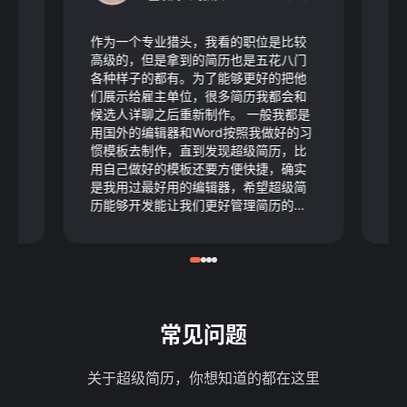
了
作为一个专业猎头，我看的职位是比较
我
前是
高级的，但是拿到的简历也是五花八门
上
所
各种样子的都有。为了能够更好的把他
失
又花
们展示给雇主单位，很多简历我都会和
逻
为
候选人详聊之后重新制作。 一般我都是
秒
上
用国外的编辑器和Word按照我做好的习
躁
总
惯模板去制作，直到发现超级简历，比
容
不
用自己做好的模板还要方便快捷，确实
历
的
是我用过最好用的编辑器，希望超级简
简
真
历能够开发能让我们更好管理简历的功
希
！
能就更好了。
子
常见问题
关于超级简历，你想知道的都在这里