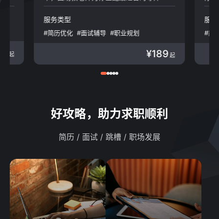
咨询/财会/律所
广告/传媒
生物医疗
旅游/酒店/餐饮
服务类型
服务
娱乐/运动
生产制造
#简历优化
#面试辅导
#职业规划
#简
政府/非盈利
人力资源
#职业咨询
#特惠月卡
#简历代投
#职
Web 3.0
房地产/建筑/物业
89
¥189
起
起
好攻略，助力求职顺利
简历 / 面试 / 跳槽 / 职场发展