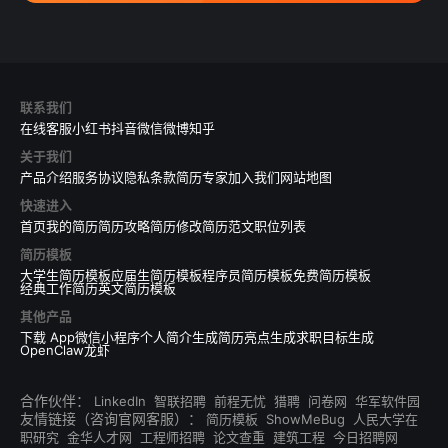
联系我们
在线客服
小红书
抖音
微信
微博
知乎
关于我们
产品介绍
服务协议
隐私条款
简历专家
加入我们
网站地图
快速进入
首页
我的简历
简历攻略
简历修改
简历范文
职位列表
简历模板
大学生简历模板
应届生简历模板
程序员简历模板
免费简历模板
经典工作简历
英文简历模板
其他产品
下载 App
微信小程序
个人简介生成
简历亮点生成
求职目标生成
OpenClaw龙虾
合作伙伴：
LinkedIn
智联招聘
前程无忧
猎聘
问卷网
华军软件园
友情链接（咨询官网客服）：
简历模板
ShowMeBug
人民大学在
职研究
金华人才网
工程师招聘
论文查重
建筑工程
今日招聘网