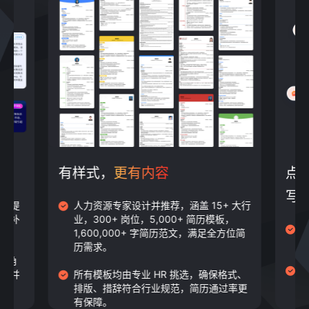
有样式，
更有内容
点
写
并且提
人力资源专家设计并推荐，涵盖 15+ 大行
扬长补
业，300+ 岗位，5,000+ 简历模板，
基
1,600,000+ 字简历范文，满足全方位简
自
历需求。
R 角
题，并
所有模板均由专业 HR 挑选，确保格式、
排版、措辞符合行业规范，简历通过率更
有保障。