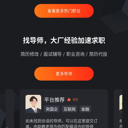
查看更多热门职位
找导师，大厂经验加速求职
简历修改 / 面试辅导 / 职业咨询 / 简历代投
更多导师
平台推荐
5分
央国企
互联网
金融
物业
快消
新能源
游戏动漫
如未找到合适的导师，可以在这里提交订
8 
教育
IT/通信/硬件
汽车
现某
单，由助教老师为你匹配最适合的导师
疗，