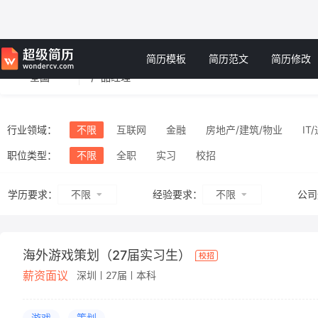
简历模板
简历范文
简历修改
全国
行业领域：
不限
互联网
金融
房地产/建筑/物业
IT
旅游/酒店/餐饮
工业/机械
商业服务
消费品
职位类型：
不限
全职
实习
校招
不限
不限
学历要求：
经验要求：
公司
海外游戏策划（27届实习生）
薪资面议
深圳
27届
本科
游戏
策划