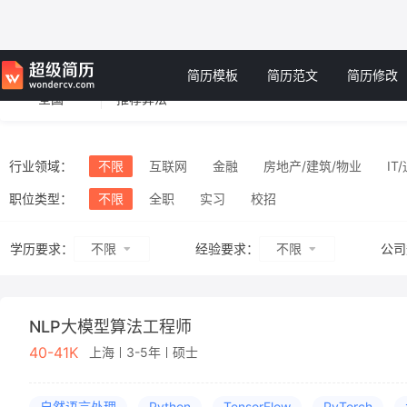
简历模板
简历范文
简历修改
全国
行业领域：
不限
互联网
金融
房地产/建筑/物业
IT
旅游/酒店/餐饮
工业/机械
商业服务
消费品
职位类型：
不限
全职
实习
校招
不限
不限
学历要求：
经验要求：
公司
NLP大模型算法工程师
40-41K
上海
3-5年
硕士
自然语言处理
Python
TensorFlow
PyTorch