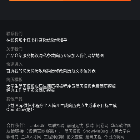
联系我们
在线客服
小红书
抖音
微信
微博
知乎
关于我们
产品介绍
服务协议
隐私条款
简历专家
加入我们
网站地图
快速进入
首页
我的简历
简历攻略
简历修改
简历范文
职位列表
简历模板
大学生简历模板
应届生简历模板
程序员简历模板
免费简历模板
经典工作简历
英文简历模板
其他产品
下载 App
微信小程序
个人简介生成
简历亮点生成
求职目标生成
OpenClaw龙虾
合作伙伴：
LinkedIn
智联招聘
前程无忧
猎聘
问卷网
华军软件园
友情链接（咨询官网客服）：
简历模板
ShowMeBug
人民大学在
职研究
金华人才网
工程师招聘
论文查重
建筑工程
今日招聘网