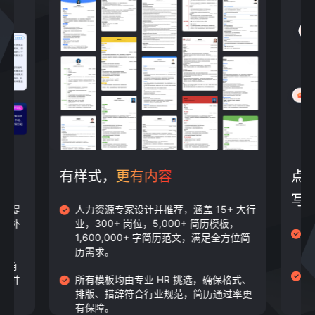
有样式，
更有内容
点
写
并且提
人力资源专家设计并推荐，涵盖 15+ 大行
扬长补
业，300+ 岗位，5,000+ 简历模板，
基
1,600,000+ 字简历范文，满足全方位简
自
历需求。
R 角
题，并
所有模板均由专业 HR 挑选，确保格式、
排版、措辞符合行业规范，简历通过率更
有保障。