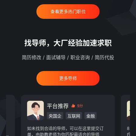
查看更多热门职位
找导师，大厂经验加速求职
简历修改 / 面试辅导 / 职业咨询 / 简历代投
更多导师
平台推荐
5分
央国企
互联网
金融
物业
快消
新能源
游戏动漫
如未找到合适的导师，可以在这里提交订
8 
教育
IT/通信/硬件
汽车
现某
单，由助教老师为你匹配最适合的导师
疗，