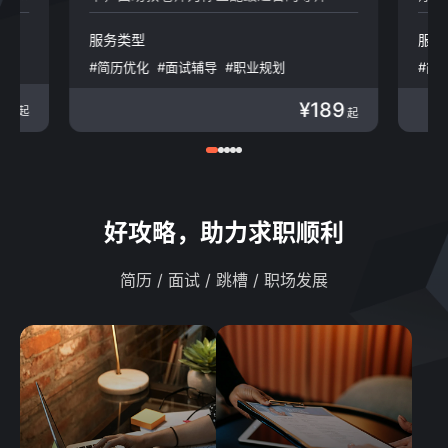
咨询/财会/律所
广告/传媒
生物医疗
旅游/酒店/餐饮
服务类型
服务
娱乐/运动
生产制造
#简历优化
#面试辅导
#职业规划
#简
政府/非盈利
人力资源
#职业咨询
#特惠月卡
#简历代投
#职
Web 3.0
房地产/建筑/物业
89
¥189
起
起
好攻略，助力求职顺利
简历 / 面试 / 跳槽 / 职场发展