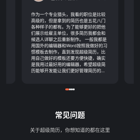
了
作为一个专业猎头，我看的职位是比较
我
前是
高级的，但是拿到的简历也是五花八门
上
所
各种样子的都有。为了能够更好的把他
失
又花
们展示给雇主单位，很多简历我都会和
逻
为
候选人详聊之后重新制作。 一般我都是
秒
上
用国外的编辑器和Word按照我做好的习
躁
总
惯模板去制作，直到发现超级简历，比
容
不
用自己做好的模板还要方便快捷，确实
历
的
是我用过最好用的编辑器，希望超级简
简
真
历能够开发能让我们更好管理简历的功
希
！
能就更好了。
子
常见问题
关于超级简历，你想知道的都在这里