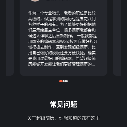
了
作为一个专业猎头，我看的职位是比较
我
前是
高级的，但是拿到的简历也是五花八门
上
所
各种样子的都有。为了能够更好的把他
失
又花
们展示给雇主单位，很多简历我都会和
逻
为
候选人详聊之后重新制作。 一般我都是
秒
上
用国外的编辑器和Word按照我做好的习
躁
总
惯模板去制作，直到发现超级简历，比
容
不
用自己做好的模板还要方便快捷，确实
历
的
是我用过最好用的编辑器，希望超级简
简
真
历能够开发能让我们更好管理简历的功
希
！
能就更好了。
子
常见问题
关于超级简历，你想知道的都在这里