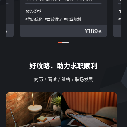
咨询/财会/律所
广告/传媒
生物医疗
旅游/酒店/餐饮
服务类型
服务
娱乐/运动
生产制造
#简历优化
#面试辅导
#职业规划
#简
政府/非盈利
人力资源
#职业咨询
#特惠月卡
#简历代投
#职
Web 3.0
房地产/建筑/物业
89
¥189
起
起
好攻略，助力求职顺利
简历 / 面试 / 跳槽 / 职场发展