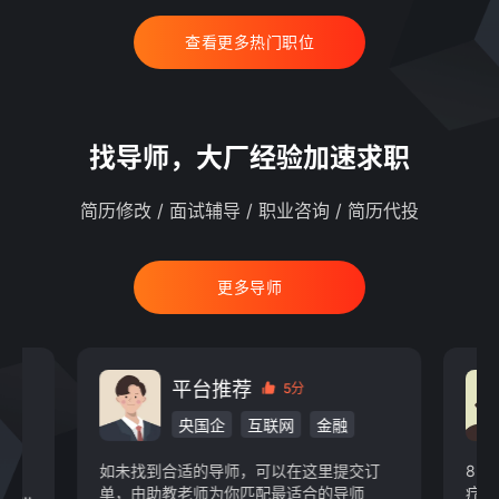
查看更多热门职位
找导师，大厂经验加速求职
简历修改 / 面试辅导 / 职业咨询 / 简历代投
更多导师
平台推荐
5分
央国企
互联网
金融
物业
快消
新能源
游戏动漫
如未找到合适的导师，可以在这里提交订
8 
教育
IT/通信/硬件
汽车
现某
单，由助教老师为你匹配最适合的导师
疗，