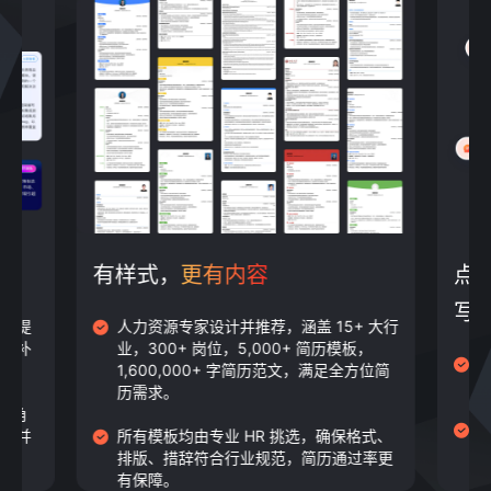
有样式，
更有内容
点
写
并且提
人力资源专家设计并推荐，涵盖 15+ 大行
扬长补
业，300+ 岗位，5,000+ 简历模板，
基
1,600,000+ 字简历范文，满足全方位简
自
历需求。
R 角
题，并
所有模板均由专业 HR 挑选，确保格式、
排版、措辞符合行业规范，简历通过率更
有保障。