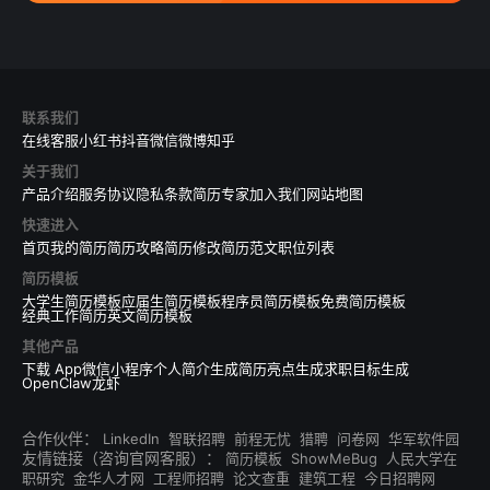
联系我们
在线客服
小红书
抖音
微信
微博
知乎
关于我们
产品介绍
服务协议
隐私条款
简历专家
加入我们
网站地图
快速进入
首页
我的简历
简历攻略
简历修改
简历范文
职位列表
简历模板
大学生简历模板
应届生简历模板
程序员简历模板
免费简历模板
经典工作简历
英文简历模板
其他产品
下载 App
微信小程序
个人简介生成
简历亮点生成
求职目标生成
OpenClaw龙虾
合作伙伴：
LinkedIn
智联招聘
前程无忧
猎聘
问卷网
华军软件园
友情链接（咨询官网客服）：
简历模板
ShowMeBug
人民大学在
职研究
金华人才网
工程师招聘
论文查重
建筑工程
今日招聘网