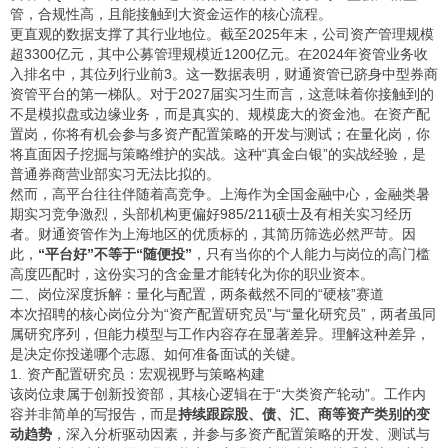
管，合规性高，且能接触到大资金运作的核心流程。
更直观的数据支撑了其行业地位。截至2025年末，公司资产管理规模
超3300亿元，其中公募管理规模近1200亿元。在2024年资管业务收
入排名中，其位列行业前3。这一数据表明，财通资管已跻身中型券商
资管平台的第一梯队。对于2027届实习生而言，这意味着你接触到的
不是模拟盘或边缘业务，而是真实的、规模庞大的资金池。在资产配
置岗，你将有机会参与多资产配置策略的开发与测试；在量化岗，你
将直面因子挖掘与策略维护的实战。这种“真金白银”的实战经验，是
普通券商营业部实习无法比拟的。
然而，高平台往往伴随着高竞争。上海作为全国金融中心，金融类暑
期实习竞争激烈，头部机构更偏好985/211硕士及有相关实习经历
者。财通资管作为上海地区的优质标的，其简历筛选必然严苛。因
此，
“平台好”不等于“随便投”
，只有当你的个人能力与岗位的高门槛
高度匹配时，这份实习的含金量才能转化为你的职业资本。
二、岗位深度拆解：量化与配置，两条截然不同的“硬核”赛道
本次招聘的核心岗位分为“资产配置研究员”与“量化研究员”，两者虽同
属研究序列，但能力模型与工作内容存在显著差异。理解这种差异，
是决定你投递哪个志愿、如何准备面试的关键。
1. 资产配置研究员：宏观视野与策略构建
该岗位隶属于创新投资部，其核心逻辑在于“大类资产轮动”。工作内
容并非简单的写报告，而是
持续跟踪股、债、汇、商等资产类别的变
动趋势
，深入分析驱动因素，并参与多资产配置策略的开发、测试与