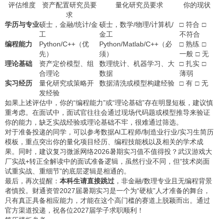
评估维度
资产配置研究员要
量化研究员要求
你的现状
求
学历与专业
硕士，金融/统计/金
硕士，数学/物理/计算机/
□ 符合 □
工
金工
不符合
编程能力
Python/C++（优
Python/Matlab/C++（必
□ 熟练 □
先）
须）
一般 □ 无
理论基础
资产定价模型、组
数理统计、机器学习、大
□ 扎实 □
合理论
数据
薄弱
实习经历
量化研究或策略开
数据清洗或模型构建经验
□ 有 □ 无
发经验
如果上述评估中，你的“编程能力”或“理论基础”存在明显短板，建议慎
重考虑。在面试中，面试官往往会通过现场代码题或模型推导来验证
你的能力，缺乏实战经验或理论基础不牢，很难通过筛选。
对于准备投递的同学，可以参考
数据AI工程师/制造业行业/实习生简历
模板
，重点突出你的量化项目经历、编程技能栈以及相关的学术成
果。同时，建议复习
微派网络2026暑期实习值不值得投？武汉游戏大
厂实战+转正全解读
中的面试准备逻辑，虽然行业不同，但“技术岗面
试重实战、重细节”的底层逻辑是相通的。
最后，再次提醒：
本科生请直接跳过
，非金融/数理专业且无编程背景
者慎投。财通资管2027届暑期实习是一个为“硬核”人才准备的舞台，
只有真正具备相应能力，才能在这个高门槛的赛道上脱颖而出。通过
官方渠道投递，祝各位2027届学子求职顺利！