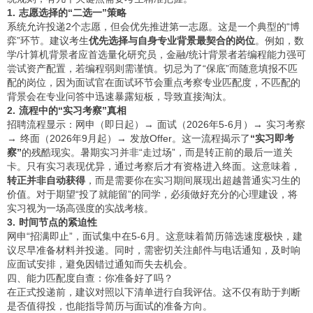
1. 志愿选择的“二选一”策略
系统允许投递2个志愿，但会优先推进第一志愿。这是一个典型的“博
弈”环节。建议考生
优先选择与自身专业背景最契合的岗位
。例如，数
学/计算机背景者应首选量化研究员，金融/统计背景者若编程能力强可
尝试资产配置，若编程弱则需谨慎。切忌为了“保底”而随意填报不匹
配的岗位，因为面试官在面试环节会重点考察专业匹配度，不匹配的
背景会在专业问答中迅速暴露短板，导致直接淘汰。
2. 流程中的“实习考察”真相
招聘流程显示：网申（即日起）→ 面试（2026年5-6月）→ 实习考察
→ 终面（2026年9月起）→ 发放Offer。这一流程揭示了
“实习即考
察”
的残酷现实。暑期实习并非“走过场”，而是转正前的最后一道关
卡。只有实习表现优异，通过考察后才有资格进入终面。这意味着，
转正并非自动获得
，而是需要你在实习期间展现出超越普通实习生的
价值。对于期望“投了就能留”的同学，必须做好充分的心理建设，将
实习视为一场高强度的实战考核。
3. 时间节点的紧迫性
网申“招满即止”，面试集中在5-6月。这意味着简历筛选速度极快，建
议尽早准备材料并投递。同时，需密切关注邮件与电话通知，及时响
应面试安排，避免因错过通知而失去机会。
四、能力匹配度自查：你准备好了吗？
在正式投递前，建议对照以下清单进行自我评估。这不仅有助于判断
是否值得投，也能指导简历与面试的准备方向。