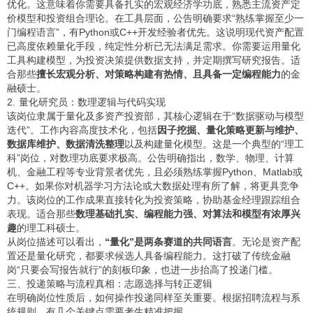
优化。这意味着你需要具备扎实的宏观经济学功底，熟悉主流资产定
价模型和投资组合理论。在工具层面，公告明确要求“熟练掌握至少一
门编程语言”，有Python或C++开发经验者优先。这说明现代资产配置
已高度依赖量化手段，纯定性分析已无法满足需求。你需要运用量化
工具构建模型，为投资决策提供数据支持，并定期撰写研究报告。适
合那些
擅长宏观分析、对策略构建有热情、且具备一定编程能力
的金
融硕士。
2. 量化研究员：数理逻辑与代码实现
该岗位隶属于量化及多资产投资部，其核心逻辑在于“数据驱动与模型
迭代”。工作内容高度技术化，包括
因子挖掘、量化策略更新与维护、
数据库维护、数据清洗整理
以及构建量化模型。这是一个典型的“理工
科”岗位，对数理功底要求极高。公告明确指出，数学、物理、计算
机、金融工程等专业背景者优先，且必须熟练掌握Python、Matlab或
C++。如果你对机器学习方法论或大数据处理有所了解，将更具竞争
力。该岗位的工作成果直接转化为投资策略，协助基金经理跟踪组合
表现。适合那些
数理基础扎实、编程能力强、对算法和模型有浓厚兴
趣
的理工科硕士。
从岗位描述可以看出，
“量化”是两条赛道的共同语言
。无论是资产配
置还是量化研究，都要求候选人具备编程能力。这打破了传统金融
岗“只要会写报告就行”的刻板印象，也进一步抬高了投递门槛。
三、投递策略与流程真相：志愿选择与转正逻辑
在明确岗位性质后，如何操作投递同样至关重要。根据招聘流程与系
统规则，有几个关键点需要考生精准把握。