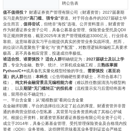
聘公告表
值不值得投？
财通证券资产管理有限公司（财通资管）2027届暑期
实习是典型的
“高门槛、强专业”
赛道。对于符合条件的2027届硕士毕
业生而言，
值得尝试
，但绝非“海投”选项。公开资料显示，财通资管
作为财通证券全资子公司，具备公募基金管理、保险资金受托及QDII
等正规持牌资格，截至2025年末资产管理规模超3300亿元，行业排名
靠前。这意味着该实习平台能提供真实的资管业务实战环境。然而，
岗位设计高度聚焦于“量化”与“资产配置”，对数理逻辑和编程工具要求
极高，若不具备相应背景，投递成功率极低。
谁适合投、谁要慎投？
适合人群
明确锁定为：
2027届硕士及以上学
历
，专业为金融、数学、统计、计算机或金融工程，且
熟练掌握
Python/C++
或具备扎实量化模型经验的学生。
需要慎投（甚至劝
退）的人群
包括：
本科生
（公告明确硬性要求硕士，不符合基本门
槛）、
纯文科金融背景且无编程能力者
（难以胜任数据清洗与模型构
建）、以及
期望“无门槛转正”的投机者
（流程显示实习后需经终面考
核，留用存在不确定性）。
一、平台含金量：从“规模数据”看岗位含金量
在金融求职圈，平台的选择往往决定了起点的厚度。财通资管并非普
通的券商营业部或小型私募，其背景与业务资质构成了其核心护城
河。根据公开资料，财通资管系财通证券股份有限公司全资子公司，
成立于2014年，具备公募基金管理、受托管理保险资金及合格境内投
资者（QDII）业务资格。这些牌照意味着其业务受到证监会严格监