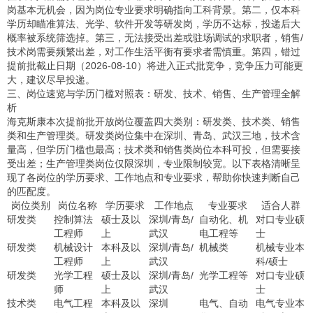
岗基本无机会，因为岗位专业要求明确指向工科背景。第二，仅本科
学历却瞄准算法、光学、软件开发等研发岗，学历不达标，投递后大
概率被系统筛选掉。第三，无法接受出差或驻场调试的求职者，销售/
技术岗需要频繁出差，对工作生活平衡有要求者需慎重。第四，错过
提前批截止日期（2026-08-10）将进入正式批竞争，竞争压力可能更
大，建议尽早投递。
三、岗位速览与学历门槛对照表：研发、技术、销售、生产管理全解
析
海克斯康本次提前批开放岗位覆盖四大类别：研发类、技术类、销售
类和生产管理类。研发类岗位集中在深圳、青岛、武汉三地，技术含
量高，但学历门槛也最高；技术类和销售类岗位本科可投，但需要接
受出差；生产管理类岗位仅限深圳，专业限制较宽。以下表格清晰呈
现了各岗位的学历要求、工作地点和专业要求，帮助你快速判断自己
的匹配度。
岗位类别
岗位名称
学历要求
工作地点
专业要求
适合人群
研发类
控制算法
硕士及以
深圳/青岛/
自动化、机
对口专业硕
工程师
上
武汉
电工程等
士
研发类
机械设计
本科及以
深圳/青岛/
机械类
机械专业本
工程师
上
武汉
科/硕士
研发类
光学工程
硕士及以
深圳/青岛/
光学工程等
对口专业硕
师
上
武汉
士
技术类
电气工程
本科及以
深圳
电气、自动
电气专业本