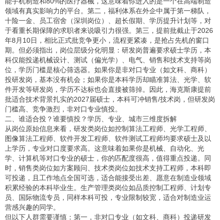
能手机制造和80%的医疗器械，这意味着你进入的是一个在高端制造
领域有真实影响力的平台。第二，福利体系在外企中属于第一梯队，
十险一金、员工宿舍（深圳岗位）、超长假期、学历提升计划等，对
于看重长期保障的求职者来说吸引力很强。第三，提前批截止于2026
年8月10日，相比正式批竞争更小，流程更紧凑，是抢占先机的窗口
期。但必须指出，岗位层级分化明显：研发岗普遍要求硕士学历，本
科仅能投递机械设计、测试（偏光学）、电气、销售和技术支持等岗
位，学历门槛是核心筛选器。如果你是非对口专业（如文科、商科）
投研发岗，基本没有机会；如果你是本科学历却瞄准算法、光学、软
件开发等研发岗，学历不达标也会直接被筛掉。因此，海克斯康提前
批适合技术背景扎实的2027届硕士，本科可冲销售/技术岗，但研发岗
门槛高、竞争激烈，非对口专业慎投。
二、谁适合投？谁要慎投？学历、专业、城市三维度拆解
从岗位原始信息来看，研发类岗位如控制算法工程师、光学工程师、
图像算法工程师、软件开发工程师、软件测试工程师均要求硕士及以
上学历，专业对口度要求高。这意味着如果你是机械、自动化、光
学、计算机等对口专业的硕士，你的匹配度很高，值得重点投递。同
时，销售类岗位如方案顾问、技术类岗位如技术支持工程师，本科即
可投递，且工作地点全国可选，适合能接受出差、愿意在制造业领域
积累经验的本科毕业生。生产管理类岗位如品质控制工程师、计划专
员、国际物流专员，同样本科可投，专业限制较宽，适合对制造业运
营感兴趣的同学。
但以下人群需要谨慎：第一，非对口专业（如文科、商科）投递研发