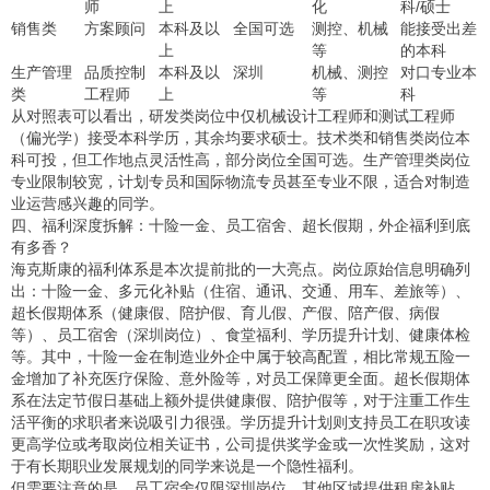
师
上
化
科/硕士
销售类
方案顾问
本科及以
全国可选
测控、机械
能接受出差
上
等
的本科
生产管理
品质控制
本科及以
深圳
机械、测控
对口专业本
类
工程师
上
等
科
从对照表可以看出，研发类岗位中仅机械设计工程师和测试工程师
（偏光学）接受本科学历，其余均要求硕士。技术类和销售类岗位本
科可投，但工作地点灵活性高，部分岗位全国可选。生产管理类岗位
专业限制较宽，计划专员和国际物流专员甚至专业不限，适合对制造
业运营感兴趣的同学。
四、福利深度拆解：十险一金、员工宿舍、超长假期，外企福利到底
有多香？
海克斯康的福利体系是本次提前批的一大亮点。岗位原始信息明确列
出：十险一金、多元化补贴（住宿、通讯、交通、用车、差旅等）、
超长假期体系（健康假、陪护假、育儿假、产假、陪产假、病假
等）、员工宿舍（深圳岗位）、食堂福利、学历提升计划、健康体检
等。其中，十险一金在制造业外企中属于较高配置，相比常规五险一
金增加了补充医疗保险、意外险等，对员工保障更全面。超长假期体
系在法定节假日基础上额外提供健康假、陪护假等，对于注重工作生
活平衡的求职者来说吸引力很强。学历提升计划则支持员工在职攻读
更高学位或考取岗位相关证书，公司提供奖学金或一次性奖励，这对
于有长期职业发展规划的同学来说是一个隐性福利。
但需要注意的是，员工宿舍仅限深圳岗位，其他区域提供租房补贴。