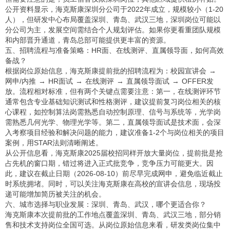
公开资料显示，海克斯康深圳分公司于2022年成立，规模较小（1-20
人），但研发中心布局覆盖深圳、青岛、武汉三地，深圳岗位可能以
分公司为主，发展空间需结合个人规划评估。如果你更看重团队规模
和内部晋升通道，青岛总部可能提供更丰富的资源。
五、招聘流程与准备策略：HR面、在线测评、直属领导面，如何高效
备战？
根据岗位原始信息，海克斯康提前批的招聘流程为：校园宣讲会 →
网申/内推 → HR面试 → 在线测评 → 直属领导面试 → OFFER发
放。流程相对标准，但有两个关键点需要注意：第一，在线测评环节
通常包含专业基础知识测试和性格测评，建议提前复习岗位相关的核
心课程，如控制算法岗需熟悉自动控制原理、信号与系统等，光学岗
需熟悉几何光学、物理光学等。第二，直属领导面试是技术面，会深
入考察项目经验和解决问题的能力，建议准备1-2个与岗位相关的项目
案例，用STAR法则清晰阐述。
从公开信息看，海克斯康2025届校招同样开放大量岗位，提前批是抢
占先机的窗口期，错过将进入正式批竞争，竞争压力可能更大。因
此，建议在截止日期（2026-08-10）前尽早完成网申，避免临近截止
时系统拥堵。同时，可以关注海克斯康在高校的宣讲会信息，现场投
递可能增加简历被关注的机会。
六、城市选择与职业发展：深圳、青岛、武汉，哪个更适合你？
海克斯康本次提前批的工作地点覆盖深圳、青岛、武汉三地，部分销
售和技术支持岗位全国可选。从岗位原始信息来看，研发类岗位集中