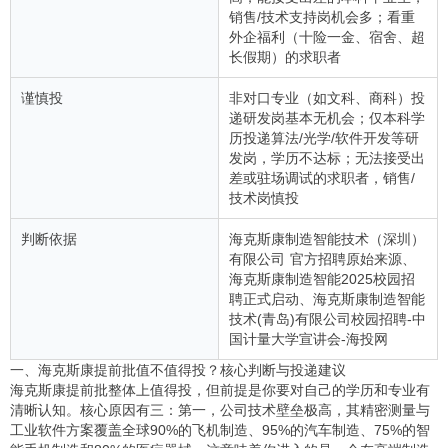
销售/技术支持岗机会多；看重
外企福利（十险一金、宿舍、超
长假期）的求职者
谨慎投
非对口专业（如文科、商科）投
递研发岗基本无机会；仅本科学
历投递算法/光学/软件开发等研
发岗，学历不达标；无法接受出
差或驻场调试的求职者，销售/
技术岗慎投
判断依据
海克斯康制造智能技术（深圳）
有限公司 官方招聘原始来源、
海克斯康制造智能2025校园招
聘正式启动、海克斯康制造智能
技术(青岛)有限公司校园招聘-中
国计量大学宣讲会-海投网
一、海克斯康提前批值不值得投？核心判断与投递建议
海克斯康提前批整体上值得投，但前提是你要对自己的学历和专业有
清晰认知。核心原因有三：第一，公司技术壁垒极高，其精密测量与
工业软件方案覆盖全球90%的飞机制造、95%的汽车制造、75%的智