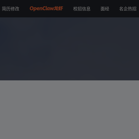
简历修改
校招信息
面经
名企热招