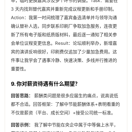
毕，临时更换嘉宾涉及多个环节的调整。Task：需要在
3 天内找到替代嘉宾并重新完成议程更新和手册印制。
Action：我第一时间梳理了嘉宾备选清单并与领导沟通
确认替补人选，同步联系印刷厂争取加急服务，连夜更
新了所有电子版和纸质版材料，最后逐一通知了相关参
会单位议程变更信息。Result：论坛顺利举办，新增嘉
宾的演讲反响很好，印刷费仅追加了少量加急费用。这
件事让我学会了遇事冷静、快速决策、多线并行推进的
重要性。
9. 你对薪资待遇有什么期望？
回答思路：
薪酬类问题是很多应届生的痛点，说高说低
都不合适。回答框架：了解中节能薪酬体系+表明看重的
不仅是薪资（平台、成长空间）+接受公司统一标准。
回答示例：
我了解中节能在央企中属于中等偏上水平，