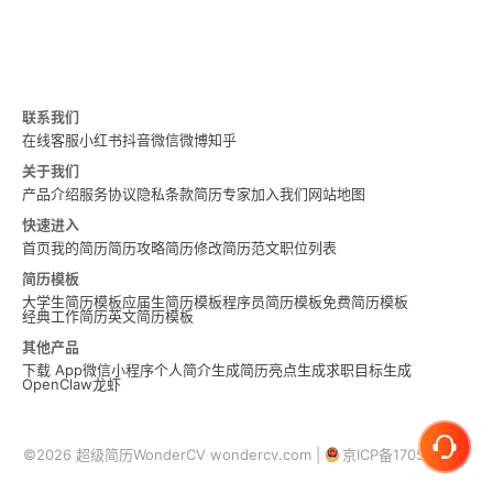
联系我们
在线客服
小红书
抖音
微信
微博
知乎
关于我们
产品介绍
服务协议
隐私条款
简历专家
加入我们
网站地图
快速进入
首页
我的简历
简历攻略
简历修改
简历范文
职位列表
简历模板
大学生简历模板
应届生简历模板
程序员简历模板
免费简历模板
经典工作简历
英文简历模板
其他产品
下载 App
微信小程序
个人简介生成
简历亮点生成
求职目标生成
OpenClaw龙虾
©2026 超级简历WonderCV wondercv.com |
京ICP备17055181号