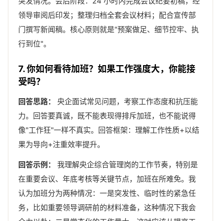
突发情况。会后阶段：24 小时内完成会议纪要初稿，经
领导审阅后印发；整理归档全套会议材料；配合宣传部
门撰写新闻稿。核心原则就是"预案做足、细节控牢、执
行到位"。
7. 你如何看待加班？如果工作强度大，你能接
受吗？
回答思路：
央企面试常见问题，考察工作态度和抗压能
力。回答要真诚，既不能表现得排斥加班，也不能说得
像"工作狂"一样不真实。回答框架：理解工作性质+以结
果为导向+注重效率提升。
回答示例：
我理解央企综合管理岗的工作节奏，特别是
在重要会议、年底考核等关键节点，加班在所难免。我
认为加班分为两种情况：一是突发性、临时性的紧急任
务，比如重要领导调研前的材料准备，这种情况下我会