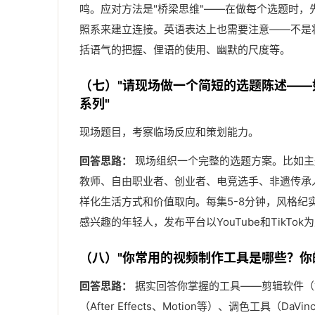
鸣。应对方法是"桥梁思维"——在做每个选题时
照系来建立连接。英语表达上也需要注意——不是
括语气的把握、俚语的使用、幽默的尺度等。
（七）"请现场做一个简短的选题陈述—
系列"
现场题目，考察临场反应和策划能力。
回答思路：
现场组织一个完整的选题方案。比如主题
教师、自由职业者、创业者、电竞选手、非遗传承
样化生活方式和价值取向。每集5-8分钟，风格纪
感兴趣的年轻人，发布平台以YouTube和Tik
（八）"你常用的视频制作工具是哪些？你
回答思路：
据实回答你掌握的工具——剪辑软件（如Prem
（After Effects、Motion等）、调色工具（Da