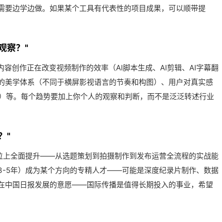
需要边学边做。如果某个工具有代表性的项目成果，可以顺带提
观察？"
内容创作正在改变视频制作的效率（AI脚本生成、AI剪辑、AI字幕翻
的美学体系（不同于横屏影视语言的节奏和构图）、用户对真实感
红）等。每个趋势要加上你个人的观察和判断，而不是泛泛转述行业
？"
岗位上全面提升——从选题策划到拍摄制作到发布运营全流程的实战能
3-5年）成为某个方向的专精人才——可能是深度纪录片制作、数据
在中国日报发展的意愿——国际传播是值得长期投入的事业，希望