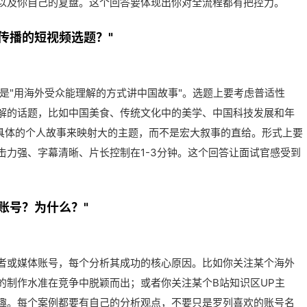
以及你自己的复盘。这个回答要体现出你对全流程都有把控力。
传播的短视频选题？"
是"用海外受众能理解的方式讲中国故事"。选题上要考虑普适性
解的话题，比如中国美食、传统文化中的美学、中国科技发展和年
用具体的个人故事来映射大的主题，而不是宏大叙事的直给。形式上要
击力强、字幕清晰、片长控制在1-3分钟。这个回答让面试官感受到
账号？为什么？"
作者或媒体账号，每个分析其成功的核心原因。比如你关注某个海外
的制作水准在竞争中脱颖而出；或者你关注某个B站知识区UP主
趣。每个案例都要有自己的分析观点，不要只是罗列喜欢的账号名