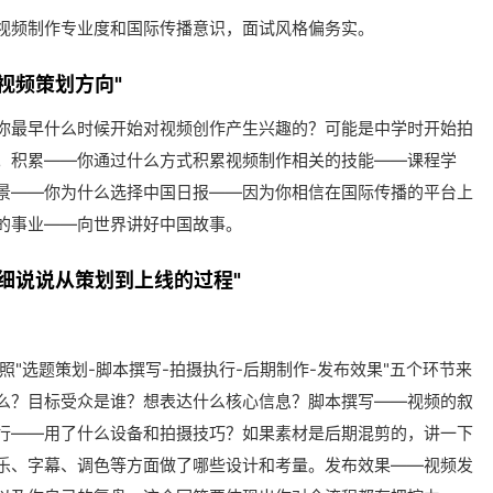
视频制作专业度和国际传播意识，面试风格偏务实。
视频策划方向"
—你最早什么时候开始对视频创作产生兴趣的？可能是中学时开始拍
。积累——你通过什么方式积累视频制作相关的技能——课程学
景——你为什么选择中国日报——因为你相信在国际传播的平台上
的事业——向世界讲好中国故事。
细说说从策划到上线的过程"
"选题策划-脚本撰写-拍摄执行-后期制作-发布效果"五个环节来
么？目标受众是谁？想表达什么核心信息？脚本撰写——视频的叙
行——用了什么设备和拍摄技巧？如果素材是后期混剪的，讲一下
乐、字幕、调色等方面做了哪些设计和考量。发布效果——视频发