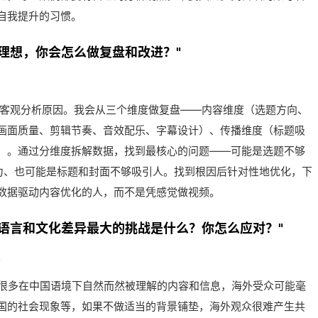
自我提升的习惯。
理想，你会怎么做复盘和改进？"
客观分析原因。我会从三个维度做复盘——内容维度（选题方向、
画面质量、剪辑节奏、音效配乐、字幕设计）、传播维度（标题吸
）。通过分维度拆解数据，找到最核心的问题——可能是选题不够
力、也可能是标题和封面不够吸引人。找到根因后针对性地优化，下
数据驱动内容优化的人，而不是凭感觉做视频。
语言和文化差异最大的挑战是什么？你怎么应对？"
。
—很多在中国语境下自然而然被理解的内容和信息，海外受众可能毫
国的社会现象等，如果不做适当的背景铺垫，海外观众很难产生共