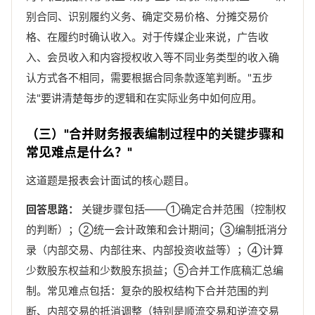
别合同、识别履约义务、确定交易价格、分摊交易价
格、在履约时确认收入。对于传媒企业来说，广告收
入、会员收入和内容授权收入等不同业务类型的收入确
认方式各不相同，需要根据合同条款逐笔判断。"五步
法"要讲清楚每步的逻辑和在实际业务中如何应用。
（三）"合并财务报表编制过程中的关键步骤和
常见难点是什么？"
这道题是报表会计面试的核心题目。
回答思路：
关键步骤包括——①确定合并范围（控制权
的判断）；②统一会计政策和会计期间；③编制抵消分
录（内部交易、内部往来、内部投资收益等）；④计算
少数股东权益和少数股东损益；⑤合并工作底稿汇总编
制。常见难点包括：复杂的股权结构下合并范围的判
断、内部交易的抵消调整（特别是顺流交易和逆流交易