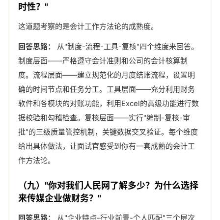
时性？"
这道题考察的是会计工作方法论的成熟度。
回答思路：
从"制度-流程-工具-复核"四个维度来回答。
制度层面——严格遵守会计准则和公司的会计核算制
度。流程层面——建立规范化的月度结账流程，设置明
确的时间节点和任务分工。工具层面——充分利用财务
软件和各模块的对账功能，利用Excel的高级功能进行数
据校验和勾稽检查。复核层面——实行"编制-复核-审
批"的三级质量管控机制，关键数据交叉验证。每个维度
给出具体做法，让面试官感受到你有一套成熟的会计工
作方法论。
（九）"你对我们人民网了解多少？为什么选择
来传媒企业做财务？"
回答思路：
从"企业特点-行业前景-个人匹配"三个层次