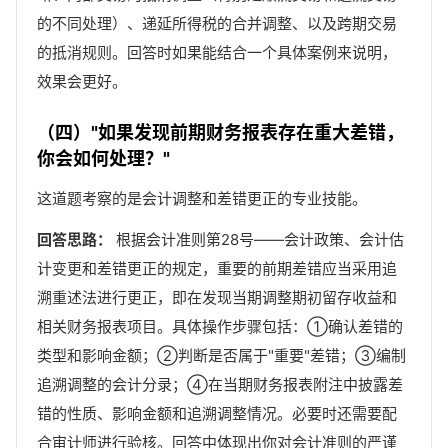
的不同处理）、递延所得税的合并调整、以及跨期交易
的抵消规则。回答时如果能结合一个具体案例来说明，
效果会更好。
（四）"如果发现前期财务报表存在重大差错，
你会如何处理？"
这道题考察的是会计调整和差错更正的专业技能。
回答思路：
根据会计准则第28号——会计政策、会计估
计变更和差错更正的规定，重要的前期差错应当采用追
溯重述法进行更正，即在发现当期调整期初留存收益和
相关财务报表项目。具体操作步骤包括：①确认差错的
类型和影响金额；②判断是否属于"重要"差错；③编制
追溯调整的会计分录；④在当期财务报表附注中披露差
错的性质、影响金额和追溯调整情况。必要时还需要配
合审计师进行验核。回答中体现出你对会计准则的严谨