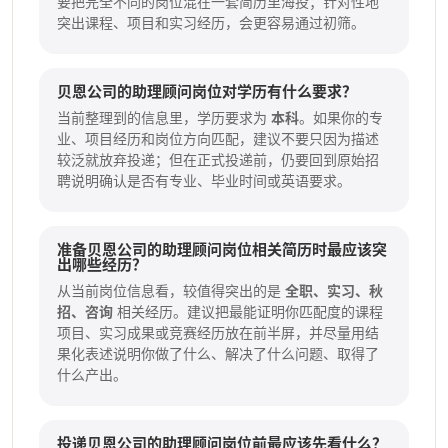
要把完全不同的岗位混在一套简历里海投；针对性地
突出课程、项目和实习经历，会更容易通过初筛。
贝恩公司的助理顾问岗位对学历有什么要求？
当前整理到的信息里，学历要求为
本科
。如果你的专
业、项目经历和岗位方向匹配，建议不要只因为描述
较泛就放弃投递；但在正式投递前，仍要回到原始招
聘说明确认是否有专业、毕业时间或英语要求。
准备贝恩公司的助理顾问岗位相关简历时最应该突
出哪些经历？
从当前岗位信息看，较值得突出的是
全职、实习、秋
招、咨询
相关经历。建议把最能证明你匹配度的课程
项目、实习成果或竞赛经历放在前半屏，并尽量用结
果化表述说明你做了什么、解决了什么问题、取得了
什么产出。
投递贝恩公司的助理顾问岗位前最应该先看什么？