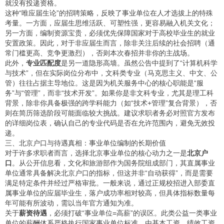
就没有投递资格。
这种“唯应届生论”的招聘策略，反映了事业单位在人才选拔上的特殊
考量。一方面，应届生思维活跃、可塑性强，更容易融入机关文化；
另一方面，编制资源宝贵，必须优先保障国家对于高校毕业生的就业
安置政策。因此，对于非应届生而言，除非关注后续的社会招聘（通
常门槛更高、竞争更激烈），否则本次春招并非你的主战场。
此外，
专业匹配度
是另一道隐形高墙。虽然公告中提到了“计算机科学
与技术”，但在实际岗位分布中，文科类专业（马克思主义、中文、公
管）往往占据主导地位。这是因为机关服务中心的核心职能是“服
务”与“管理”，而非“技术开发”。如果你是非文科专业，尤其是理工科
背景，除非你具备极强的跨学科能力（如“技术+管理”复合背景），否
则在简历筛选阶段可能面临较大挑战。建议求职者务必对照官方发布
的详细岗位表，确认自己的专业代码是否在允许范围内，避免无效投
递。
三、北京户口与待遇真相：事业单位编制的长期价值
对于许多求职者而言，选择北京事业单位的核心动力之一是
北京户
口
。从公开信息看，文化和旅游部作为国务院组成部门，其直属事业
单位通常具备解决北京户口的指标，但这并非“自动获得”，而是需要
满足特定条件并经过严格审批。一般来说，通过正规校招进入部委直
属事业单位的应届毕业生，落户成功率相对较高，但具体指标数量每
年可能有所波动，需以当年官方通知为准。
关于
薪资待遇
，必须打破“事业单位=高薪”的误区。此类公益一类事业
单位的薪酬体系严格执行国家事业单位标准，由基本工资、绩效工资