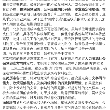
和各类津贴构成。虽然起薪可能不如互联网大厂或金融头部企业，但
其优势在于
福利保障完善、公积金缴纳比例高、职业稳定性极强
。在
职业生涯的中后期，随着职级晋升和工龄增长，收入会稳步提升，且
几乎没有失业风险。对于追求“细水长流”生活状态的求职者来说，这
种长期价值远超短期的薪资差距。
然而，北京的生活成本也是不可忽视的现实。虽然单位可能提供宿舍
或住房补贴（具体视单位政策而定），但北京的房价与通勤成本依然
高昂。此外，机关工作的氛围相对严肃，晋升路径遵循严格的行政级
别制度，晋升速度可能较慢，需要极大的耐心。如果你是一个渴望快
速财务自由或喜欢自由创新氛围的人，这里可能不是最佳选择。
四、投递避坑与备考策略：如何从竞争中突围？
本次招聘的投递渠道非常单一且官方，所有信息均通过
人力资源社会
保障部官方网站
发布。求职者切勿轻信第三方中介或所谓的“内推名
额”，以免上当受骗。建议定期访问官网，密切关注岗位列表更新，确
保在
2026年5月21日
截止前完成所有材料提交。
在
简历准备
方面，针对研究岗和综合管理岗，建议重点突出
文字写作
能力、政策理解能力
以及
实习经历中的行政协调经验
。如果是文科
生，附上发表过的文章、参与过的课题报告或起草过的公文样本，将
极大增加简历的含金量。对于技术岗，则需强调系统维护、网络安全
方面的实战经验，以及对政府信息化项目的理解。
面试环节
通常包含笔试和结构化面试。笔试内容多涉及申论写作、公
共基础知识及专业理论，要求考生具备扎实的理论功底和敏锐的政治