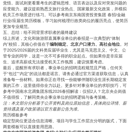
觉悟。面试则更看重考生的逻辑思维、语言表达以及应对突发问题的
应变能力。建议提前熟悉文旅行业热点、国家最新文化政策，并模拟
机关工作场景进行练习。可以参考
南京东南国资投资集团 春招/金融
行业/应届生简历模板
，学习如何梳理行政类岗位的履历亮点，使简历
更加专业规范。
五、总结：给不同背景求职者的最终建议
综上所述，文化和旅游部直属事业单位的春招是一次典型的“体制
内”校招，其核心价值在于
编制稳定、北京户口潜力、高社会地位
。对
于2025/2026届的文科类应届毕业生，尤其是马克思主义、中文、公
管专业的同学，这是一次不可多得的职业起点。但如果你是非应届
生、追求高薪或无法接受机关工作氛围，建议慎重考虑。
最后，提醒所有求职者，事业单位的招聘流程规范且严格，任何关
于“包过”“内定”的说法都是谣言。请务必通过官方渠道获取信息，认真
准备每一份材料。如果你正在寻找一份能够伴随职业生涯长期稳定发
展的工作，这里值得你全力以赴。更多针对事业单位的求职技巧，可
参考
中国南水北调集团东线2026春招解读：仅招2人？北京央企岗值
不值得投
，了解同类央企事业单位的招聘逻辑与备考策略。
注：本文部分分析基于公开资料及岗位原始信息，具体岗位详情、薪
资待遇及落户政策请以官方最新公告为准。
简历模板参考
稳定型岗位更适合信息清晰、项目与学生工作层次分明的版式，下面
两套模板可以直接套用思路。