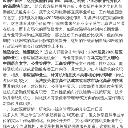
应届生而言，这是典型的‘高门槛、高稳定’机会，但绝非适合所有人
的‘高薪快车道’。
结合官方招聘页可判断，本次招聘主体为文化和旅
游部机关服务中心，属于文化和旅游部直属事业单位，工作地点固定
在北京，招聘批次明确为2025春季校园招聘，对象严格锁定应届毕业
生。这意味着其核心价值在于‘编制’带来的职业安全感与北京户口的潜
在机会，而非市场化的薪资爆发力。如果你渴望在体制内长期发展，
且专业背景与岗位高度契合，那么这份工作的性价比极高；但如果你
期待互联网式的高薪回报或快速晋升，这里的平缓薪酬曲线和严谨的
行政流程可能会让你感到‘水土不服’。
谁适合投、谁要慎投？
适合人群画像非常清晰：
2025届及2026届应
届毕业生
（非应届基本无机会），专业背景集中在
马克思主义理论、
中国语言文学、公共管理学、工商管理学
等文科领域，性格沉稳、能
接受机关行政或后勤服务类工作内容，且对北京户口有强需求的求职
者。相反，
非应届毕业生
、
计算机/信息技术类非核心岗求职者
（岗位
占比相对较少）、
无法接受北京高生活成本
或
追求市场化高薪与快速
晋升
的求职者，建议慎投。公开资料显示，此类部委直属单位主要承
担机关后勤保障服务职责，工作性质偏向行政辅助与政策研究，技术
岗并非绝对核心，因此技术背景但非管理/研究方向的候选人需仔细核
对岗位具体职责。
一、岗位深度拆解：研究岗与综合管理岗的真实工作日常
很多人对“事业单位”的印象还停留在“喝茶看报”，但文旅部直属事业单
位的实际工作远非如此。根据公开资料，文化和旅游部机关服务中心
现有18个内设机构，主要承担机关后勤保障服务职责。这意味着，所