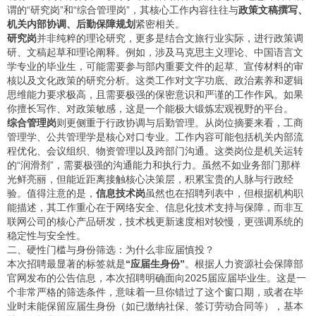
谓的“研究岗”和“综合管理岗”，其核心工作内容往往与
政策文稿撰写、
机关内部协调、后勤保障规划
紧密相关。
研究岗
并非纯粹的理论研究，更多是结合文旅行业实际，进行政策调
研、文稿起草和理论阐释。例如，涉及马克思主义理论、中国语言文
学专业的毕业生，可能需要参与部内重要文件的起草、宣传材料的审
核以及文化政策的研究分析。这类工作对文字功底、政治素养和逻辑
思维能力要求极高，且需要极强的保密意识和严谨的工作作风。如果
你擅长写作、对政策敏感，这是一个能极大锻炼宏观视野的平台。
综合管理岗
则更侧重于行政协调与后勤管理。从岗位摘要来看，工商
管理学、公共管理学是核心对口专业。工作内容可能包括机关内部流
程优化、会议组织、物资管理以及跨部门沟通。这类岗位是机关运转
的“润滑剂”，需要极强的沟通能力和执行力。虽然不如业务部门那样
光鲜亮丽，但能近距离接触核心决策层，积累宝贵的人脉与行政经
验。值得注意的是，
信息技术岗
虽然也在招聘列表中，但根据机构职
能描述，其工作重心在于网络安全、信息化技术支持与保障，而非互
联网公司的核心产品研发，技术栈更新速度相对较慢，更强调系统的
稳定性与安全性。
二、硬性门槛与身份筛选：为什么非应届慎投？
本次招聘最显著的标签就是
“应届生身份”
。根据人力资源社会保障部
官网发布的公告信息，本次招聘明确面向2025届应届毕业生。这是一
个非常严格的筛选条件，意味着一旦你错过了这个窗口期，或者在毕
业时未能保留应届生身份（如已缴纳社保、签订劳动合同等），基本