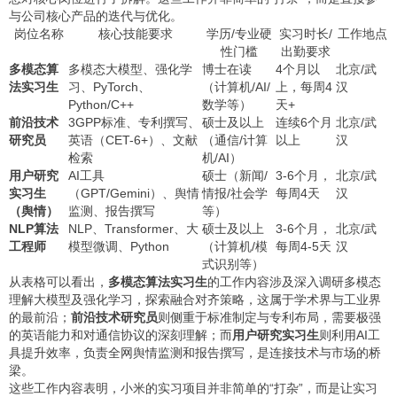
与公司核心产品的迭代与优化。
岗位名称
核心技能要求
学历/专业硬
实习时长/
工作地点
性门槛
出勤要求
多模态算
多模态大模型、强化学
博士在读
4个月以
北京/武
法实习生
习、PyTorch、
（计算机/AI/
上，每周4
汉
Python/C++
数学等）
天+
前沿技术
3GPP标准、专利撰写、
硕士及以上
连续6个月
北京/武
研究员
英语（CET-6+）、文献
（通信/计算
以上
汉
检索
机/AI）
用户研究
AI工具
硕士（新闻/
3-6个月，
北京/武
实习生
（GPT/Gemini）、舆情
情报/社会学
每周4天
汉
（舆情）
监测、报告撰写
等）
NLP算法
NLP、Transformer、大
硕士及以上
3-6个月，
北京/武
工程师
模型微调、Python
（计算机/模
每周4-5天
汉
式识别等）
从表格可以看出，
多模态算法实习生
的工作内容涉及深入调研多模态
理解大模型及强化学习，探索融合对齐策略，这属于学术界与工业界
的最前沿；
前沿技术研究员
则侧重于标准制定与专利布局，需要极强
的英语能力和对通信协议的深刻理解；而
用户研究实习生
则利用AI工
具提升效率，负责全网舆情监测和报告撰写，是连接技术与市场的桥
梁。
这些工作内容表明，小米的实习项目并非简单的“打杂”，而是让实习