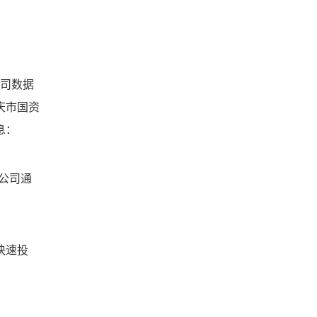
公司数据
庆市国资
息：
公司通
快速投