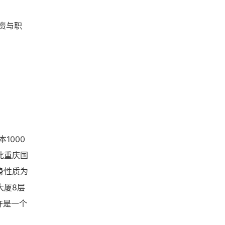
资与职
1000
此重庆国
身性质为
大厦8层
许是一个