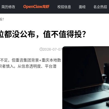
简历修改
校招信息
面经
名企热招
投？
位都没公布，值不值得投？
2026-07-07
重不足，但重咨集团背景+重庆本地数
职者慎入。从信息透明度、平台潜