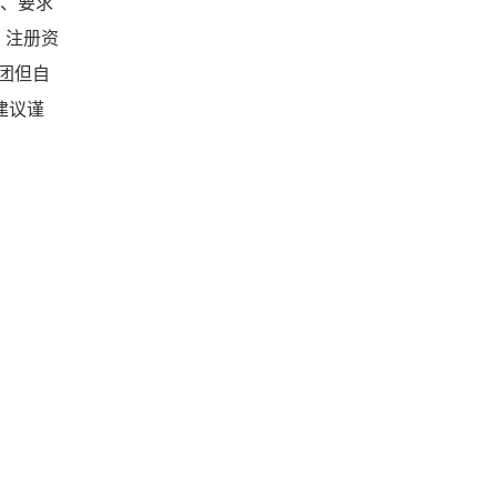
责、要求
，注册资
团但自
建议谨