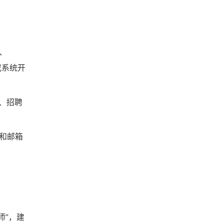
l、
或系统开
、招聘
机和邮箱
师”，建