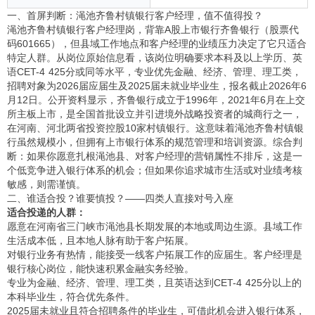
一、首屏判断：渑池齐鲁村镇银行客户经理，值不值得投？
渑池齐鲁村镇银行客户经理岗，背靠A股上市银行齐鲁银行（股票代
码601665），但县域工作地点和客户经理的业绩压力决定了它只适合
特定人群。从岗位原始信息看，该岗位明确要求本科及以上学历、英
语CET-4 425分或同等水平，专业优先金融、经济、管理、理工类，
招聘对象为2026届应届生及2025届未就业毕业生，报名截止2026年6
月12日。公开资料显示，齐鲁银行成立于1996年，2021年6月在上交
所主板上市，是全国首批设立并引进境外战略投资者的城商行之一，
在河南、河北两省投资控股10家村镇银行。这意味着渑池齐鲁村镇银
行虽然规模小，但拥有上市银行体系的规范管理和培训资源。综合判
断：如果你愿意扎根渑池县、对客户经理的营销属性不排斥，这是一
个低竞争进入银行体系的机会；但如果你追求城市生活或对业绩考核
敏感，则需谨慎。
二、谁适合投？谁要慎投？——四类人直接对号入座
适合投递的人群：
愿意在河南省三门峡市渑池县长期发展的本地或周边生源。县域工作
生活成本低，且本地人脉有助于客户拓展。
对银行业务有热情，能接受一线客户拓展工作的应届生。客户经理是
银行核心岗位，能快速积累金融实务经验。
专业为金融、经济、管理、理工类，且英语达到CET-4 425分以上的
本科毕业生，符合优先条件。
2025届未就业且符合招聘条件的毕业生，可借此机会进入银行体系，