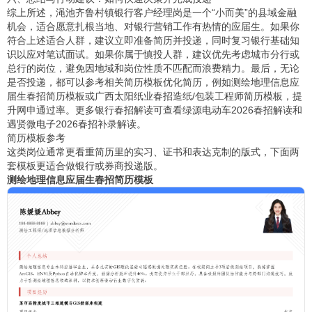
综上所述，渑池齐鲁村镇银行客户经理岗是一个“小而美”的县域金融
机会，适合愿意扎根当地、对银行营销工作有热情的应届生。如果你
符合上述适合人群，建议立即准备简历并投递，同时复习银行基础知
识以应对笔试面试。如果你属于慎投人群，建议优先考虑城市分行或
总行的岗位，避免因地域和岗位性质不匹配而浪费精力。最后，无论
是否投递，都可以参考相关简历模板优化简历，例如
测绘地理信息应
届生春招简历模板
或
广西太阳纸业春招造纸/包装工程师简历模板
，提
升网申通过率。更多银行春招解读可查看
绿源电动车2026春招解读
和
遇贤微电子2026春招补录解读
。
简历模板参考
这类岗位通常更看重简历里的实习、证书和表达克制的版式，下面两
套模板更适合做银行或券商投递版。
测绘地理信息应届生春招简历模板