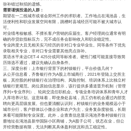
弥补错过秋招的遗憾。
需要谨慎投递的人群：
期望在一二线城市或省会郑州工作的求职者。工作地点在渑池县，生
活便利性和职业发展空间有限，跳槽时县域经历可能不被大城市认
可。
对业绩考核敏感、不擅长客户营销的应届生。客户经理岗位通常有明
确的存贷款指标压力，完不成任务会影响收入和职业稳定性。
专业跨度大且无相关实习经历的非对口专业毕业生。同等条件下优先
录取相关专业，非对口专业需要其他亮点弥补。
英语水平未达CET-4 425分或同等标准者。硬性门槛可能直接导致简
历筛选不通过，建议先确认自身条件。
三、深度分析：上市银行背景下的村镇银行，平台价值几何？
从公开信息看，齐鲁银行作为A股上市城商行，2021年登陆上交所主
板，其控股的村镇银行在治理结构、风险控制、培训体系上比独立村
镇银行更规范。岗位原始信息显示，该行提供多通道晋升机制（管理
序列+专业序列）、轮岗交流任职机会、专项业务培训体系和青年人才
入库培养计划。这意味着，即使身处县域，员工仍有机会通过内部竞
聘向更高层级发展。但也要清醒认识到，村镇银行的业务规模远小于
城市分行，客户群体以小微企业和农户为主，业务复杂度较低，长期
来看可能限制专业深度。此外，企查查信息显示渑池齐鲁村镇银行注
册地址在渑池县新华国际小区商铺，为A股子公司，状态在业，但公
开经营数据有限，无法判断其具体盈利状况和员工稳定性。