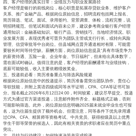
四、客户经理的真实日常：业绩压力与职业发展路径
客户经理是银行的前线岗位，核心职责是拓展存贷款业务、维护客户
关系、推广金融产品。根据岗位原始信息，招聘流程包括网上报名、
简历筛选、笔试、面试、录用签约、背景调查、体检，流程完整，说
明招聘规范。但笔试和面试内容未公开，建议参考商业银行客户经理
通用知识：金融基础知识、银行产品、营销技巧、当地经济情况。职
业发展方面，表现优秀者可晋升为团队主管或支行行长，或转向风险
管理、信贷审批等中台岗位。但县域网点晋升通道相对有限，可能需
要较长时间等待空缺。薪酬方面，岗位原始信息提及“具有市场竞争力
的薪资待遇、五险一金、企业年金、节日福利”，但未给出具体数字，
需在面试时确认。值得注意的是，客户经理的薪酬通常与业绩挂钩，
底薪可能较低，收入主要依赖绩效奖金。
五、投递前必看：简历准备重点与筛选风险规避
根据岗位原始信息中的投递提示，简历准备需突出团队协作、责任心
等软技能，并附上英语四级或同等水平证明，CPA、CFA等证书可加
分。报名截止2026年6月12日24:00，时间较紧，建议尽早提交。投递
方式为通过官方渠道投递，注意邮件附件齐全、标题格式正确，否则
可能影响筛选。此外，岗位原始信息明确2025届未就业毕业生也可报
名，这为往届生提供了额外机会。但需注意，同等条件下优先录用通
过CPA、CFA、精算师等资格考试、中共党员、获得校级及以上优秀
学生干部等荣誉的候选人，因此有相关资质的求职者应在简历中重点
突出。
六、总结与行动建议：如何快速决策并完成投递