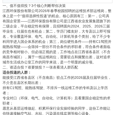
一、值不值得投？3个核心判断帮你决策
江西环保股份有限公司2026年春季校园招聘的运维技术部运维岗，整
体上是一个“值得选择性投递”的机会。核心原因有三：第一，公司具
有国企背景——江西环保股份有限公司是江西省农业发展集团旗下的
二级企业，平台稳定性有保障，且招聘面向2024、2025、2026三届
毕业生，往届生也有机会；第二，学历门槛友好，大专及以上即可报
名，专业覆盖环保、电气、自动化、计算机等多个类别，给了不少专
科同学进入国企体系的机会；第三，岗位硬性条件——持有C1驾照并
能熟练驾驶——会筛掉一部分不符合条件的求职者，符合条件者面临
的竞争相对较小。但必须正视的是，工作地点在江西省各县区（不含
南昌市城区），属于一线运维岗位，需要驻点和频繁出差，这对追求
城市生活或办公室工作的同学来说，是一个明显的减分项。
二、谁适合投？谁要慎投？一张表看清人群匹配
适合投递的人群：
能接受江西省各县区（不含南昌）驻点工作的2026届及往届毕业生，
不介意在县区长期出差；
持有C1驾照、能熟练驾驶、不排斥一线运维工作的专科及以上学历
者；
专业对口（环保、电气、自动化、计算机等）且看重国企稳定性的求
职者；
愿意从基层运维做起、积累环保行业实操经验的同学，这份工作能让
你快速接触空气站、水站、污染源在线监测等核心设备。