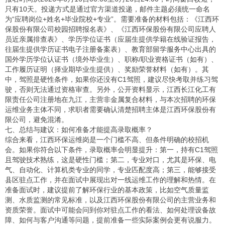
只有10天。投递方式是通过官方渠道投递，邮件主题必须统一命名
为“应聘岗位+姓名+毕业院校+专业”。需要准备的材料包括：《江西环
保股份有限公司校园招聘报名表》、《江西环保股份有限公司应聘人
员近亲属排查表》、学历学位证书（应届生提供学籍在线验证报告，
往届生提供学历证书电子注册备案表）、教育部留学服务中心出具的
国外学历学位认证书（境外毕业生）、职称/职业资格证书（如有）、
工作履历证明（择业期毕业生提供）、奖励荣誉材料（如有）。其
中，驾照是硬性条件，如果你还没有C1驾照，建议尽快考取并练习驾
驶，否则无法通过资格审查。另外，公开资料显示，江西长江化工有
限责任公司注册地在九江，主营非金属复合材料，与本次招聘的环保
运维业务主体不同，求职者需要确认清楚招聘主体是江西环保股份有
限公司，避免混淆。
七、总结与建议：如何准备才能提高录取概率？
综合来看，江西环保运维岗是一个门槛不高、但条件明确的校招机
会。如果你符合以下条件，录取概率会明显提升：第一，持有C1驾照
且驾驶技术熟练，这是硬性门槛；第二，专业对口，尤其是环保、电
气、自动化、计算机类专业的同学，专业匹配度高；第三，能够接受
县区驻点工作，并在面试中展现出对一线运维工作的理解和热情。在
准备面试时，建议提前了解环保行业的基本政策，比如空气质量监
测、水质监测的常见标准，以及江西环保股份有限公司的主营业务和
资质荣誉。面试中可能会问到你对驻点工作的看法、如何处理设备故
障、如何与客户沟通等问题，提前准备一些实际案例会更有说服力。