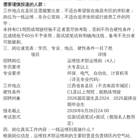
需要谨慎投递的人群：
工作地点在县区且需频繁出差，不适合希望留在南昌市区的求职者；
岗位为一线运维，非办公室岗，不适合追求坐班或行政类工作的同
学；
未持有C1驾照或驾驶经验不足者需尽快考取，否则不符合硬性条件；
总成绩低于60分不予录用，面试或笔试有明确淘汰线，备考不充分者
可能被刷。
三、岗位速览表：学历、专业、地点、硬性条件一目了然
项目
详情
招聘岗位
运维技术部运维岗（4人）
学历要求
大专及以上
专业要求
环保、电气、自动化、计算机等
（详见专业代码）
工作地点
江西省各县区（不含南昌市城区）
硬性条件
C1及以上驾照，能熟练驾驶
招聘对象
2026届应届生及2024、2025届择业
期毕业生
报名截止
2026年6月26日24:00
考试形式
仅面试或笔试+面试（视报名人数而
定）
四、岗位真实工作内容：一线运维到底做什么？
根据岗位信息，运维技术部运维岗的主要职责是负责辖区内空气站、