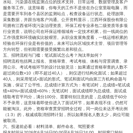
水站、污染源在线监测点位的技术支持、日常运维、数据管理及客户
服务等工作。这意味着，你每天的工作不是坐在办公室里敲电脑，而
是需要开车到各个县区的监测站点，检查设备运行状态、处理故障、
采集数据，并跟当地客户沟通。公开资料显示，江西环保股份有限公
司拥有江西省环境污染治理资质、环保工程专业承包二级资质等多项
行业资质，说明公司在环保运维领域有一定技术积累，但一线岗位的
工作强度和环境确实比较艰苦。从职业发展角度看，一线运维积累的
经验在环保行业是有价值的，未来可以向区域技术主管、项目管理等
方向转型，但初期需要接受频繁出差和驻点。
五、招聘流程与门槛：笔试面试怎么考？淘汰率如何？
招聘流程包括网上报名、资格审查、考试考核、体检与背景调查、录
用公示。考试考核环节的设计比较灵活：如果通过资格审查的人数不
超过岗位数×10（即不超过40人），则仅进行结构化面试；如果超过
40人，则采用笔试+面试的形式。笔试和面试均由第三方机构命题与
实施，保证了公平性。总成绩计算方式为：有笔试时，总成绩=笔试成
绩×40%+面试成绩×60%；无笔试时，面试成绩即为总成绩。面试成
绩取考官平均分，满分100分。需要特别注意的是，总成绩低于60分
不予录用，这意味着即使你进入了面试环节，如果表现不佳，仍然可
能被淘汰。此外，资格审查贯穿招聘全过程，同一岗位未达开考比例
（1:3）的，核减或取消招聘计划，所以如果报名人数太少，岗位可能
被取消。
六、投递前必看：材料清单、邮件命名、驾照要求
报名时间从2026年6月16日00:00至6月26日24:00，时间窗口较短，