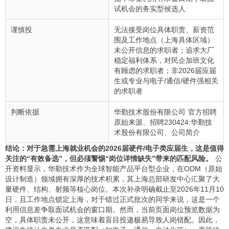
试机会的务实型候选人
谨慎投
无法接受岗位具体职责、薪资范
围及工作地点（上海具体区域）
未公开信息的求职者；追求大厂
稳定福利体系，对民企加班文化
有顾虑的求职者；非2026届应届
生或专业与电子/通信/硬件强相关
的求职者
判断依据
华勤技术股份有限公司 官方招聘
原始来源、招聘230424:华勤技
术股份有限公司、公司简介
结论：对于急需上海就业机会的2026届硬件/电子类应届生，这是值得
关注的“有效备选”，但必须警惕“岗位详情缺失”带来的匹配风险。
公
开资料显示，华勤技术作为全球智能产品平台型企业，在ODM（原始
设计制造）领域拥有深厚的技术积累，其上海总部研发中心汇聚了大
量硬件、结构、射频等核心岗位。本次补录明确截止至2026年11月10
日，且工作地点锁定上海，对于错过正式批次的同学来说，这是一个
利用信息差争取面试机会的窗口期。然而，当前页面岗位预览数据为
空，具体职责未公开，这意味着盲目投递极易导致人岗错配。因此，