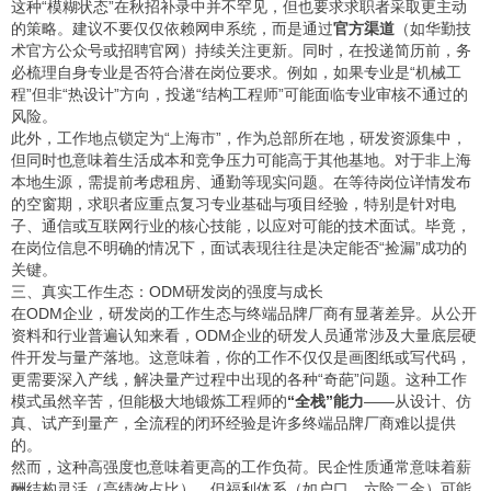
这种“模糊状态”在秋招补录中并不罕见，但也要求求职者采取更主动
的策略。建议不要仅仅依赖网申系统，而是通过
官方渠道
（如华勤技
术官方公众号或招聘官网）持续关注更新。同时，在投递简历前，务
必梳理自身专业是否符合潜在岗位要求。例如，如果专业是“机械工
程”但非“热设计”方向，投递“结构工程师”可能面临专业审核不通过的
风险。
此外，工作地点锁定为“上海市”，作为总部所在地，研发资源集中，
但同时也意味着生活成本和竞争压力可能高于其他基地。对于非上海
本地生源，需提前考虑租房、通勤等现实问题。在等待岗位详情发布
的空窗期，求职者应重点复习专业基础与项目经验，特别是针对电
子、通信或互联网行业的核心技能，以应对可能的技术面试。毕竟，
在岗位信息不明确的情况下，面试表现往往是决定能否“捡漏”成功的
关键。
三、真实工作生态：ODM研发岗的强度与成长
在ODM企业，研发岗的工作生态与终端品牌厂商有显著差异。从公开
资料和行业普遍认知来看，ODM企业的研发人员通常涉及大量底层硬
件开发与量产落地。这意味着，你的工作不仅仅是画图纸或写代码，
更需要深入产线，解决量产过程中出现的各种“奇葩”问题。这种工作
模式虽然辛苦，但能极大地锻炼工程师的
“全栈”能力
——从设计、仿
真、试产到量产，全流程的闭环经验是许多终端品牌厂商难以提供
的。
然而，这种高强度也意味着更高的工作负荷。民企性质通常意味着薪
酬结构灵活（高绩效占比），但福利体系（如户口、六险二金）可能