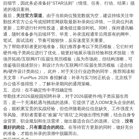
目细节，因此务必准备好“STAR法则”（情境、任务、行动、结果）描
述的项目案例。
最后，
关注官方渠道
。由于当前岗位预览数据为空，建议持续关注华
勤技术官方公众号或招聘官网获取最新补录岗位详情。一旦岗位列表
更新，立即进行针对性投递，避免错过最佳时机。同时，保持通讯畅
通，随时准备参与后续环节。毕竟，补录流程通常沿用原有的网申、
笔试、面试流程，节奏可能较快，反应速度至关重要。
为了帮助求职者更好地准备，我们推荐参考以下简历模板，它们针对
硬件/电子类岗位进行了优化，能更好地展示项目经验和技术技能：
市
场开拓岗/互联网/IT/应届生简历模板
（虽为市场岗，但结构清晰，可
借鉴项目描述部分）和
设计方向/互联网/IT/应届生简历模板
（适合结
构/硬件设计类岗位）。此外，对于关注行业趋势的同学，推荐阅读相
关文章：
FunPlus 2026 春招解读：补录与实习转正机会，北京线下
办公值不值得投？
，了解补录期间的通用策略。
五、总结：在不确定性中寻找确定性
华勤技术2026届校园招聘补录，对于2026届硬件/电子类应届生而
言，是一个充满机遇与挑战的选择。它提供了进入ODM龙头企业的机
会，能积累宝贵的实战经验，但也伴随着岗位信息缺失、工作强度大
等风险。求职者需要在“捡漏”与“填坑”之间做出理性判断，结合自身专
业背景、职业规划和生活需求，做出最适合自己的选择。记住，
没有
最好的岗位，只有最适合的岗位
。在等待官方更新的同时，做好充分
的准备，才能在补录的浪潮中脱颖而出。