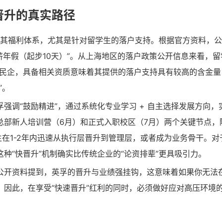
晋升的真实路径
于其福利体系，尤其是针对留学生的落户支持。根据官方资料，
带薪年假（起步10天）”。从上海地区的落户政策公开信息来看，
/民企，具备相关资质意味着其提供的落户支持具有较高的含金量
”。
强调“鼓励精进”，通过系统化专业学习 + 自主选择发展方向，
总部新人培训营（6月）和正式入职校区（7月）两个关键节点，
生在1-2年内迅速从执行层晋升到管理层，或者成为业务骨干。对
种“快晋升”机制确实比传统企业的“论资排辈”更具吸引力。
公开资料提到，英孚的晋升与业绩强挂钩，这意味着如果你无法
因此，在享受“快速晋升”红利的同时，必须做好应对高压环境