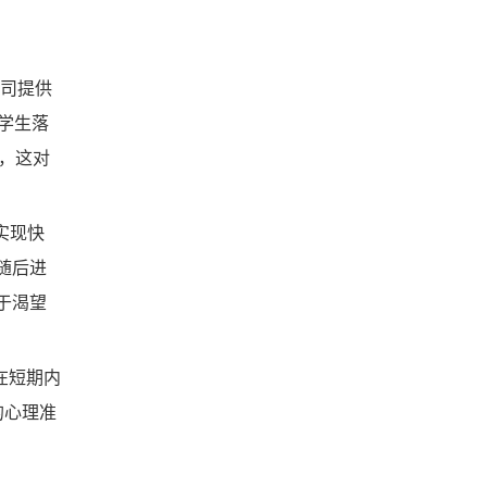
公司提供
留学生落
，这对
实现快
随后进
于渴望
在短期内
的心理准