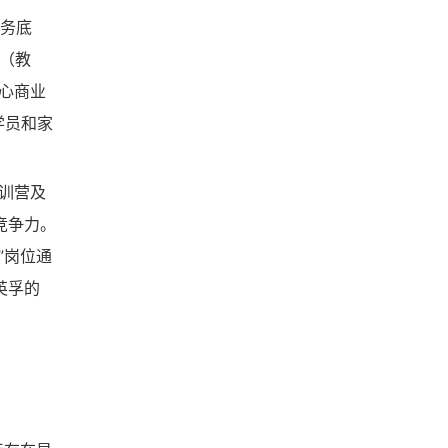
业务底
端（教
心商业
学员和家
训营及
竞争力。
”岗位通
英孚的