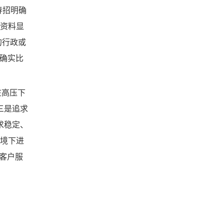
春招明确
开资料显
的行政或
道确实比
在高压下
三是追求
求稳定、
环境下进
客户服