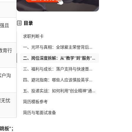
目录
强且
求职判断卡
一、光环与真相：全球雇主荣誉背后的业务本质
教育行
二、岗位深度拆解：从“教学”到“服务”的边界在哪里
三、福利与成长：落户支持与快速晋升的真实路径
客户沟
四、避坑指南：哪些人应该慎投英孚的春招
五、投递实战：如何利用“创业精神”通过群面
程无忧
简历模板参考
简历与笔面试准备
跳板”；