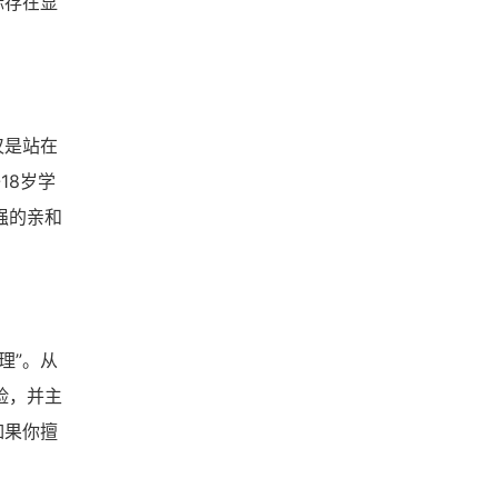
标存在显
仅是站在
18岁学
强的亲和
理”。从
险，并主
如果你擅