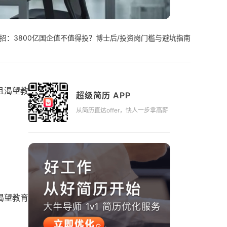
招：3800亿国企值不值得投？博士后/投资岗门槛与避坑指南
且渴望教
超级简历 APP
从简历直达offer，快人一步拿高薪
渴望教育