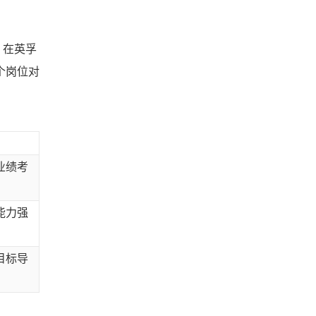
。在英孚
个岗位对
。
业绩考
能力强
目标导