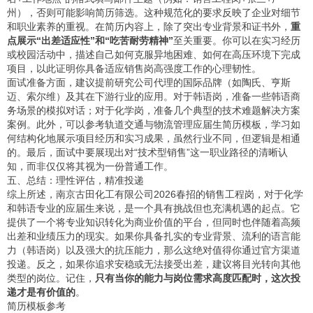
州），否则可能影响简历筛选。这种规范化的要求反映了企业对细节
和职业素养的重视。在简历内容上，除了突出专业背景和证书外，
重
点展示“出差适应性”和“吃苦耐劳精神”
至关重要。你可以在实习经历
或校园活动中，描述自己如何克服异地困难、如何在高压环境下完成
项目，以此证明你具备适应销售岗高强度工作的心理韧性。
面试准备方面，建议提前研究公司代理的国际品牌（如陶氏、亨斯
迈、索尔维）及其在下游行业的应用。对于韩语岗，准备一些韩语商
务场景的模拟对话；对于化学岗，准备几个典型的技术难题解决方案
案例。此外，可以参考
轨道交通与物流管理应届生简历模板
，学习如
何结构化地展示项目经历和实习成果，虽然行业不同，但逻辑是相通
的。最后，面试中要展现出对“技术型销售”这一职业路径的清晰认
知，而非仅仅将其视为一份普通工作。
五、总结：理性评估，精准投递
综上所述，南京古田化工有限公司2026春招的销售工程岗，对于化学
和韩语专业的应届生来说，是一个具有挑战但也充满机遇的起点。它
提供了一个将专业知识转化为商业价值的平台，但同时也伴随着高频
出差和业绩压力的现实。如果你具备扎实的专业背景、流利的语言能
力（韩语岗）以及强大的抗压能力，那么这绝对值得你通过官方渠道
投递。反之，如果你追求安稳或无法接受出差，建议将目光转向其他
类型的岗位。记住，
只有当你的能力与岗位需求高度匹配时，这次投
递才是有价值的
。
简历模板参考