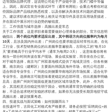
迈等国际品牌代理，这说明公司处于产业链中游，技术门槛中等偏
上。因此，面试官在专业面试环节（通常有两轮）会重点考察你对这
些国际品牌产品线的熟悉程度，以及你解决具体技术问题的逻辑能
力。建议求职者在简历中附上相关证书复印件及语言应用场景描述，
并在面试中展示对行业趋势的敏锐度。
三、工作强度与城市选择：高频出差是常态
关于工作强度，这是求职者最需要做好心理准备的部分。官方信息明
确指出，
两个岗位均要求适应出差，其中韩语方向岗位频率约为每月
10天
，且涉及国内外出差；广州岗位也要求能适应经常性出差。在化
工行业，技术型销售岗位的出差频率普遍较高，古田化工的“每月10
天”要求略高于行业平均水平（通常为每周2-3天），这意味着你将有
相当一部分时间奔波在客户现场、展会或实验室，而非坐在办公室。
对于城市选择，南京与广州双基地模式提供了地域灵活性，但各有侧
重。南京岗位（建邺区）主要面向韩国及海外市场，依托公司总部，
适合韩语专业学生；广州岗位则侧重华南地区的市场拓展，适合化学
专业学生。选择南京可能意味着更稳定的总部环境，但出差频率明确
且高；选择广州则可能面临更激烈的区域市场竞争。此外，作为民
企，其流程灵活但稳定性弱于国企，销售岗通常背负明确的业绩指
标，不适合追求绝对安稳的求职者。如果你无法接受长期异地驻守或
高频出差，建议慎重考虑。
四、投递实战与面试策略：如何脱颖而出？
在投递环节，古田化工对格式有严格要求。请务必按照“应聘岗位+姓
名+工作地点”的格式填写邮件主题（例如：销售工程岗+张三+广