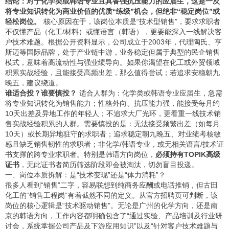
结论：对于化学类或韩语专业且具备强抗压能力的应届生，这是一次
将专业知识转化为商业价值的优质“练级”机会，但绝非“稳定岗位”或
轻松岗位。
核心原因在于，该岗位本质是“技术型销售”，要求求职者
不仅懂产品（化工/材料）或懂语言（韩语），更要能深入一线解决客
户技术难题。根据公开资料显示，公司成立于2003年，代理陶氏、亨
斯迈等国际品牌，处于产业链中游，业务稳定但属于典型的民企销售
模式，意味着高流动性与强业绩导向。如果你渴望在化工或外贸领域
积累实战经验，且能接受高频出差，那么值得尝试；若追求安稳朝九
晚五，建议绕道。
谁适合投？谁要慎投？
适合人群为：化学类或韩语专业应届生，急需
将专业知识转化为销售能力；性格外向、抗压能力强，能接受每月约
10天出差及异地工作的年轻人；不追求大厂光环，更看重一线技术销
售实战经验积累的人群。需要慎投的是：无法接受频繁出差（如每月
10天）或长期异地驻守的求职者；追求稳定朝九晚五、对业绩考核敏
感且缺乏销售韧性的求职者；非化学/韩语专业，或无相关语言/技术证
书支撑的跨专业求职者。特别是韩语方向岗位，
必须持有TOPIK高级
证书
，无此证书者简历筛选阶段即会被淘汰，切勿盲目投递。
一、岗位本质拆解：是“技术变现”还是“体力消耗”？
很多人看到“销售”二字，容易联想到纯商务应酬或电话推销，但古田
化工的“销售工程岗”有着截然不同的定义。从官方招聘页可判断，该
岗位的核心逻辑是“技术驱动销售”。无论是广州的化学方向，还是南
京的韩语方向，工作内容都明确包含了“通过实验、产品培训及行业研
讨会，系统掌握公司产品及下游应用知识”以及“针对客户技术难题与