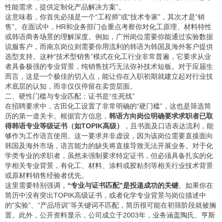
性能需求，提供定制化产品解决方案”。
这意味着，你首先必须是一个“工程师”或“技术专家”，其次才是“销
售”。在面试中，HR和业务部门会重点考察你对化工原理、材料特性
或韩语商务场景的理解深度。例如，广州岗位需要你能通过实验数据
说服客户，而南京岗位则需要你用流利的韩语为韩国及海外客户提供
选型支持。这种“技术型销售”模式在化工行业非常普遍，它要求从业
者具备极强的专业背景，纯销售技巧无法弥补技术短板。对于应届生
而言，这是一个极佳的切入点，能让你在入职初期就建立起对行业技
术底层的认知，而非仅仅停留在卖货层面。
二、硬性门槛与专业匹配：证书是“生死线”
在招聘要求中，古田化工设置了非常明确的“硬门槛”，这也是筛选简
历的第一道关卡。根据官方信息，
韩语方向岗位明确要求求职者已取
得韩语专业等级证书（如TOPIK高级）
，且书面及口语表达流利，能
够作为工作语言使用。这一要求并非虚设，因为该岗位需要直接面向
韩国及海外市场，语言能力的缺失将直接导致无法开展业务。对于化
学类专业的求职者，虽然未强制要求特定证书，但必须具备扎实的化
学相关专业背景，有化工、材料、涂料或胶粘剂等相关行业技术背景
或原材料销售经验者优先。
这里需要特别强调，
“专业与证书匹配”是投递成功的关键
。如果你在
简历中没有突出TOPIK高级证书，或者化学专业背景与岗位描述中
的“实验”、“产品培训”等关键词不匹配，简历很可能在初筛阶段就被搁
置。此外，公开资料显示，公司成立于2003年，业务涵盖陶氏、亨斯