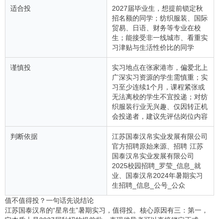
适合投
2027届毕业生，想提前锁定秋
招名额的同学；纺织服装、国际
贸易、日语、财务等专业在校
生；能接受非一线城市、看重实
习津贴与生活性价比的同学
谨慎投
实习地点在张家港市，偏爱北上
广深实习资源的学生需慎重；实
习至少连续1个月，课程紧张或
无法离校的学生不宜投递；对纺
织服装行业无兴趣、仅因转正机
会投递者，建议先评估岗位内容
判断依据
江苏国泰汉帛实业发展有限公司
官方招聘原始来源、招聘 江苏
国泰汉帛实业发展有限公司
2025校园招聘_罗莹_信息_就
业、国泰汉帛2024年暑期实习
生招聘_信息_公号_公众
值不值得投？一句话先说结论
江苏国泰汉帛的“星帛生”暑期实习，值得投。核心原因有三：第一，