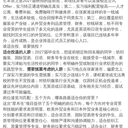
它本质上是2027届秋招的提前批，表现优异者可以直接锁定正式
Offer，实习转正通道明确且真实；第二，实习福利配置较高——人才
公寓、餐费补贴、免费咖啡厅和健身房，在张家港这样的非一线城
市，生活成本较低，综合回报率高于同类实习；第三，岗位覆盖纺织
服装全产业链，从外贸业务到品质管理、财务、纱线研发，给不同专
业背景的学生提供了多元化的选择，尤其是英语和日语专业的学生，
能找到完全对口的外贸岗位。公开资料显示，该项目已连续多年举
办，运作成熟，是企业筛选正式员工的核心入口。
谁适合投、谁要慎投？
适合投递的人群：
2027届毕业生，想提前锁定秋招名额的同学；纺织
服装、国际贸易、日语、财务等专业在校生；能接受非一线城市、看
重实习津贴与生活性价比的同学；有明确外贸或制造行业求职意向的
实践型学生。
需要慎重考虑的人群：
实习地点在张家港市，偏爱北上
广深实习资源的学生需慎重；实习至少连续1个月，课程紧张或无法离
校的学生不宜投递；对纺织服装行业无兴趣、仅因转正机会投递者，
建议先评估岗位内容；无英语或日语基础、没有相关实习经历，面试
通过率可能偏低。
岗位速览与匹配：五个方向，哪条路最适合你的背景？
这次“星帛生”项目提供了五个明确的岗位方向，每个方向对专业背景
和技能的要求差异明显。欧美外贸业务和日本外贸业务是核心岗位，
分别要求英语和日语能力，适合语言类、国际贸易类专业的学生。品
质管理岗位更看重责任心、细致严谨和沟通协调能力，适合纺织工
程、质量管理等专业。财务岗位要求实习稳定性，适合会计、财务管