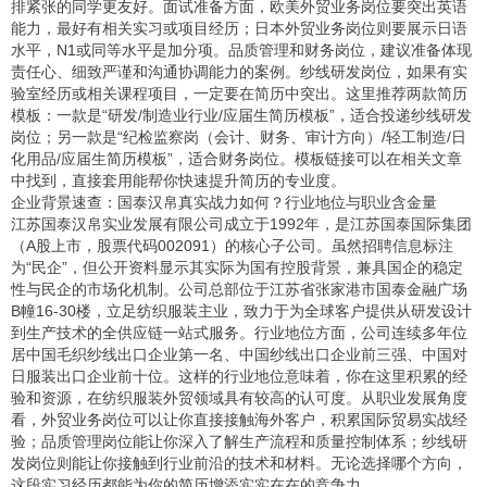
排紧张的同学更友好。面试准备方面，欧美外贸业务岗位要突出英语
能力，最好有相关实习或项目经历；日本外贸业务岗位则要展示日语
水平，N1或同等水平是加分项。品质管理和财务岗位，建议准备体现
责任心、细致严谨和沟通协调能力的案例。纱线研发岗位，如果有实
验室经历或相关课程项目，一定要在简历中突出。这里推荐两款简历
模板：一款是“研发/制造业行业/应届生简历模板”，适合投递纱线研发
岗位；另一款是“纪检监察岗（会计、财务、审计方向）/轻工制造/日
化用品/应届生简历模板”，适合财务岗位。模板链接可以在相关文章
中找到，直接套用能帮你快速提升简历的专业度。
企业背景速查：国泰汉帛真实战力如何？行业地位与职业含金量
江苏国泰汉帛实业发展有限公司成立于1992年，是江苏国泰国际集团
（A股上市，股票代码002091）的核心子公司。虽然招聘信息标注
为“民企”，但公开资料显示其实际为国有控股背景，兼具国企的稳定
性与民企的市场化机制。公司总部位于江苏省张家港市国泰金融广场
B幢16-30楼，立足纺织服装主业，致力于为全球客户提供从研发设计
到生产技术的全供应链一站式服务。行业地位方面，公司连续多年位
居中国毛织纱线出口企业第一名、中国纱线出口企业前三强、中国对
日服装出口企业前十位。这样的行业地位意味着，你在这里积累的经
验和资源，在纺织服装外贸领域具有较高的认可度。从职业发展角度
看，外贸业务岗位可以让你直接接触海外客户，积累国际贸易实战经
验；品质管理岗位能让你深入了解生产流程和质量控制体系；纱线研
发岗位则能让你接触到行业前沿的技术和材料。无论选择哪个方向，
这段实习经历都能为你的简历增添实实在在的竞争力。