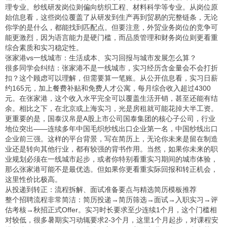
理专业。纱线研发岗位则偏向纺织工程、材料科学等专业。从岗位原
始信息看，这些岗位覆盖了从研发到生产再到贸易的完整链条，无论
你学的是什么，都能找到匹配点。但要注意，外贸业务岗位的竞争可
能更激烈，因为语言能力是硬门槛，而品质管理和财务岗位则更看重
综合素质和实习稳定性。
张家港vs一线城市：生活成本、实习回报与城市发展怎么算？
很多同学会纠结：张家港不是一线城市，实习经历含金量会不会打折
扣？这个顾虑可以理解，但需要算一笔账。从公开信息看，实习日薪
约165元，加上餐费补贴和免费人才公寓，每月综合收入超过4300
元。在张家港，这个收入水平完全可以覆盖生活开销，甚至还能有结
余。相比之下，在北京或上海实习，光是房租就可能花掉大半工资。
更重要的是，国泰汉帛是A股上市公司国泰集团的核心子公司，行业
地位突出——连续多年中国毛织纱线出口企业第一名，中国纱线出口
企业前三强。这样的平台背景，写在简历上，无论你未来是留在制造
业还是转向其他行业，都有较强的背书作用。当然，如果你未来的职
业规划必须在一线城市起步，或者你特别看重实习期间的城市体验，
那么张家港可能不是最优选。但如果你更看重实际回报和转正机会，
这里性价比极高。
从投递到转正：流程拆解、面试准备要点与精选简历模板推荐
整个招聘流程非常简洁：简历投递→简历筛选→面试→入职实习→评
估考核→秋招正式Offer。实习时长要求至少连续1个月，这个门槛相
对较低，很多暑期实习动辄要求2-3个月，这里1个月起步，对课程安