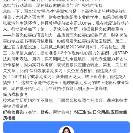
总结与行动清单：现在就该做的事项与明年秋招的衔接
总结一下：国泰汉帛“星帛生”暑期实习是一个高性价比的秋招提前批
项目，尤其适合语言类、财务类和纺织类专业的学生。如果你能接受
张家港的生活环境，并且希望提前锁定正式Offer，现在就应该行动起
来。行动清单如下：第一，尽快准备简历，根据目标岗位调整重点
——外贸岗位突出语言能力，品质管理岗位突出细致严谨，财务岗位
突出专业证书和实习稳定性，纱线研发岗位突出实验室经历。第二，
通过官方渠道投递，注意截止时间是2026年8月4日，不要错过。第
三，如果进入面试，提前准备1-2个体现你核心能力的案例，用STAR
法则清晰表述。第四，实习期间主动承担项目，展现专业能力和团队
协作精神，因为实习即考察，表现直接决定能否转正。第五，关注相
关文章，比如“保利发展暑期实习：央企直通校招，但这类人慎
投！”和“中科宇航暑期实习：商业航天龙头，转正直通卡，但这类人
慎投！”，这些文章能帮你更全面地理解暑期实习的转正逻辑和准备策
略。现在就开始行动，明年秋招你就能比别人多一张底牌。
简历模板参考
技术岗简历更怕堆字不聚焦，下面两套模板适合把项目、课程和技术
关键词排清楚。
纪检监察岗（会计、财务、审计方向）/轻工制造/日化用品/应届生简
历模板