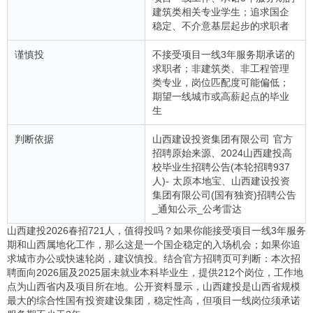
建筑类相关专业学生；追求国企
稳定、不介意基层起步的求职者
谨慎投
不接受项目一线3年服务期承诺的
求职者；非建筑类、非工程管理
类专业，岗位匹配度可能偏低；
期望一线城市或高薪起点的毕业
生
判断依据
山西建设投资集团有限公司 官方
招聘原始来源、2024山西建投高
校毕业生招聘公告(本轮招聘937
人)- 太原本地宝、山西建设投资
集团有限公司(国有独资)招聘公告
_通知公示_公考雷达
山西建投2026春招721人，值得投吗？如果你能接受项目一线3年服务
期和山西属地化工作，那么这是一个国企稳定的入场机会；如果你追
求城市办公或快速轮岗，建议慎投。结合官方招聘页可判断：本次招
聘面向2026届及2025届未就业本科毕业生，提供212个岗位，工作地
点为山西省内及项目所在地。公开资料显示，山西建投是山西省规模
最大的综合性国有投资建设集团，稳定性高，但项目一线岗位须承诺