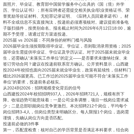
面照片、毕业证、教育部中国留学服务中心出具的《国（境）外学
历、学位认证书》；所有应聘者还需提交相关执业/职业资格证书、荣
誉奖励等佐证材料、无犯罪记录证明、《应聘人员回避承诺书》。材
料不全或信息不实直接淘汰，投递前必须逐项核对。建议提前准备电
子版扫描件，按类别命名。报名截止时间为2026年6月12日18:00，逾
期不予受理，请通过官方渠道投递。
2025届 vs 2026届：不同身份的材料门槛与风险
2026届毕业生须按期取得毕业证、学位证，否则取消录用资格；2025
届毕业生需提供毕业证、学位证及学历认证。对于2025届未就业毕业
生，还需确认“未落实工作单位”的定义——是否要求未缴纳社保、未
签订劳动合同？建议在投递前联系官方确认。公开资料显示，山西建
投2024年校招也面向2025届未就业毕业生，政策有延续性，但材料门
槛比2026届更高。已工作过的2025届毕业生可能不符合“未落实工作
单位”的要求，投递前务必核实。
从2024到2026：招聘规模变化背后的信号
山西建投2024年校招招聘937人，2026年招聘721人，规模有所下
降。收缩趋势可能意味着：一是公司业务调整，项目一线岗位需求减
少；二是总部职能岗位竞争更激烈。本次招聘212个岗位，平均每个
岗位招聘3-4人，但岗位类型未明确区分。每人限报1个岗位，选岗需
谨慎，先确认岗位方向是否匹配。
投递前必做的3件事
第一，匹配度检查：核对自己的学历背景是否满足本科要求，结合岗