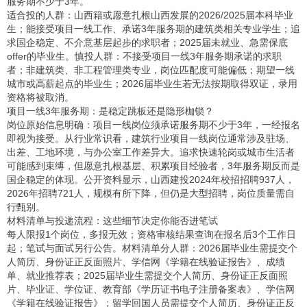
服务期不少于3年。
适合投的人群：山西籍或愿意扎根山西发展的2026/2025届本科毕业
生；能接受项目一线工作、承诺3年服务期的建筑类相关专业学生；追
求国企稳定、不介意基层起步的求职者；2025届未就业、急需保底
offer的毕业生。慎投人群：不接受项目一线3年服务期承诺的求职
者；非建筑类、非工程管理类专业，岗位匹配度可能偏低；期望一线
城市或高薪起点的毕业生；2026届毕业生若无法按期取得双证，录用
资格将被取消。
项目一线3年服务期：是稳定跳板还是隐形枷锁？
岗位原始信息明确：项目一线岗位须承诺服务期不少于3年，一经报名
即视为接受。从行业常识看，建筑行业项目一线岗位通常涉及驻场、
出差、工地环境，与办公室工作差异大。追求快速轮岗或城市生活者
可能感到束缚，但愿意扎根基层、积累项目经验者，3年服务期反而是
国企稳定的体现。公开资料显示，山西建投2024年校招招聘937人，
2026年招聘721人，规模有所下降，但仍是大型招聘，岗位质量需自
行甄别。
材料清单与投递流程：这些细节决定你能否进笔试
每人限报1个岗位，多报无效；资格审核结果查询在报名后3个工作日
起；笔试与面试另行公告。材料清单分人群：2026届毕业生需提交个
人简历、身份证正反面照片、学信网《学籍在线验证报告》、成绩
单、就业推荐表；2025届毕业生需提交个人简历、身份证正反面照
片、毕业证、学位证、教育部《学历证书电子注册备案表》、学信网
《学籍在线验证报告》；留学回国人员需提交个人简历、身份证正反