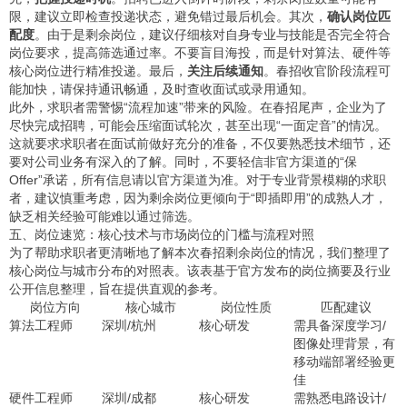
限，建议立即检查投递状态，避免错过最后机会。其次，
确认岗位匹
配度
。由于是剩余岗位，建议仔细核对自身专业与技能是否完全符合
岗位要求，提高筛选通过率。不要盲目海投，而是针对算法、硬件等
核心岗位进行精准投递。最后，
关注后续通知
。春招收官阶段流程可
能加快，请保持通讯畅通，及时查收面试或录用通知。
此外，求职者需警惕“流程加速”带来的风险。在春招尾声，企业为了
尽快完成招聘，可能会压缩面试轮次，甚至出现“一面定音”的情况。
这就要求求职者在面试前做好充分的准备，不仅要熟悉技术细节，还
要对公司业务有深入的了解。同时，不要轻信非官方渠道的“保
Offer”承诺，所有信息请以官方渠道为准。对于专业背景模糊的求职
者，建议慎重考虑，因为剩余岗位更倾向于“即插即用”的成熟人才，
缺乏相关经验可能难以通过筛选。
五、岗位速览：核心技术与市场岗位的门槛与流程对照
为了帮助求职者更清晰地了解本次春招剩余岗位的情况，我们整理了
核心岗位与城市分布的对照表。该表基于官方发布的岗位摘要及行业
公开信息整理，旨在提供直观的参考。
岗位方向
核心城市
岗位性质
匹配建议
算法工程师
深圳/杭州
核心研发
需具备深度学习/
图像处理背景，有
移动端部署经验更
佳
硬件工程师
深圳/成都
核心研发
需熟悉电路设计/