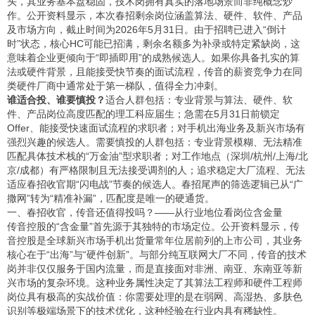
头，其业务基本盘稳固，技术岗拥有真实的落地场景而非纯概念炒
作。公开资料显示，本次春招剩余岗位涵盖算法、硬件、软件、产品
及市场方向，截止时间为2026年5月31日。由于招聘已进入“倒计
时”状态，核心HC可能已招满，剩余名额多为补录或特定紧缺岗，这
意味着企业更倾向于“即插即用”的成熟候选人。如果你具备扎实的算
法或硬件背景，且能接受快节奏的面试流程，传音的薪资竞争力在同
类硬件厂商中通常处于第一梯队，值得全力冲刺。
谁适合投、谁要慎投？
适合人群包括：专业背景与算法、硬件、软
件、产品岗位高度匹配的理工科应届生；急需在5月31日前锁定
Offer、能接受快速面试流程的求职者；对手机出海业务及新兴市场有
强烈兴趣的候选人。需要慎投的人群包括：专业背景模糊、无法精准
匹配具体技术栈的“万金油”型求职者；对工作地点（深圳/杭州/上海/北
京/成都）有严格限制且无法接受调剂的人；追求稳定大厂流程、无法
适应春招收官期“闪电战”节奏的候选人。春招尾声的筛选逻辑已从“广
撒网”转为“精准补漏”，匹配度是唯一的硬通货。
一、春招收官，传音还值得投吗？——从行业地位看岗位含金量
传音控股的“含金量”首先源于其独特的市场定位。公开资料显示，传
音控股是全球新兴市场手机出货量常年位居前列的上市公司，其业务
核心在于“出海”与“硬件创新”。与部分纯互联网大厂不同，传音的技术
岗并非仅仅服务于国内流量，而是直接面对非洲、南亚、东南亚等新
兴市场的复杂环境。这种业务属性决定了其算法工程师和硬件工程师
岗位具有极高的实战价值：你需要处理的是在弱网、高湿热、多肤色
识别等极端场景下的技术优化，这种经验在行业内具有稀缺性。