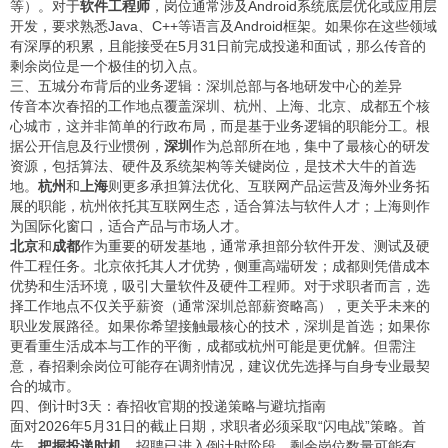
等）。对于
软件工程师
，岗位通常涉及Android系统底层优化或应用层
开发，要求熟悉Java、C++等语言及Android框架。如果你在这些领域
有深厚的积累，且能接受在5月31日前完成投递和面试，那么传音的
剩余岗位是一个极佳的切入点。
三、五城分布背后的业务逻辑：深圳总部与各地研发中心的差异
传音本次春招的工作地点覆盖深圳、杭州、上海、北京、成都五个核
心城市，这并非简单的行政布局，而是基于业务逻辑的职能分工。根
据公开信息及行业惯例，
深圳
作为总部所在地，集中了最核心的研发
资源，包括算法、硬件及系统架构等关键岗位，是技术大牛的首选
地。
杭州
和
上海
则更多承担算法优化、互联网产品运营及海外业务拓
展的职能，杭州依托其互联网生态，适合算法与软件人才；上海则作
为国际化窗口，适合产品与市场人才。
北京
和
成都
作为重要的研发基地，通常承担部分软件开发、测试及硬
件工程任务。北京依托其人才优势，侧重高端研发；成都则凭借成本
优势和生活环境，吸引大量软件及硬件工程师。对于求职者而言，选
择工作地点不仅关乎薪资（通常深圳总部薪资略高），更关乎未来的
职业发展路径。如果你希望接触最核心的技术，深圳是首选；如果你
更看重生活成本与工作的平衡，成都或杭州可能是更优解。但需注
意，春招剩余岗位可能存在调剂情况，建议优先选择与自身专业最契
合的城市。
四、倒计时3天：春招收官期的投递策略与避坑指南
面对2026年5月31日的截止日期，求职者必须采取“闪电战”策略。首
先，
把握投递时机
。招聘已进入倒计时阶段，剩余岗位数量可能有