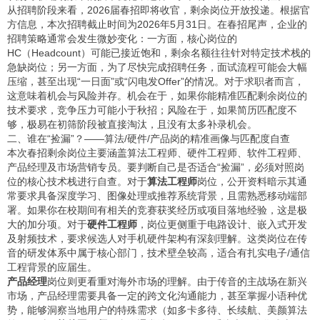
从招聘阶段来看，2026届春招即将收官，剩余岗位开放投递。根据官
方信息，本次招聘截止时间为2026年5月31日。在春招尾声，企业的
招聘策略通常会发生微妙变化：一方面，核心岗位的
HC（Headcount）可能已接近饱和，剩余名额往往针对特定技术栈的
急缺岗位；另一方面，为了尽快完成招聘任务，面试流程可能会大幅
压缩，甚至出现“一日面”或“闪电发Offer”的情况。对于求职者而言，
这意味着机会与风险并存。机会在于，如果你能精准匹配剩余岗位的
技术要求，竞争压力可能小于秋招；风险在于，如果简历匹配度不
够，极易在初筛阶段被直接淘汰，且没有太多补录机会。
二、谁在“捡漏”？——算法/硬件/产品岗的精准画像与匹配度自查
本次春招剩余岗位主要涵盖算法工程师、硬件工程师、软件工程师、
产品经理及市场营销专员。要判断自己是否适合“捡漏”，必须对照岗
位的核心技术栈进行自查。对于
算法工程师
岗位，公开资料暗示其通
常要求具备深度学习、图像处理或推荐系统背景，且需熟悉移动端部
署。如果你在校期间有相关的竞赛获奖经历或项目落地经验，这是极
大的加分项。对于
硬件工程师
，岗位更侧重于电路设计、嵌入式开发
及射频技术，要求候选人对手机硬件架构有深刻理解。这类岗位在传
音的研发体系中属于核心部门，技术壁垒较高，适合有扎实电子/通信
工程背景的应届生。
产品经理
岗位则更看重对海外市场的理解。由于传音的主战场在新兴
市场，产品经理需要具备一定的跨文化沟通能力，甚至掌握小语种优
势，能够洞察当地用户的特殊需求（如多卡多待、长续航、美颜算法