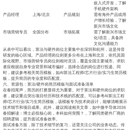
嵌入式开发，了解
手机硬件架构
产品经理
上海/北京
产品规划
需有海外产品或用
户增长经验，了解
新兴市场文化
市场营销专员
全国分布
市场拓展
需了解新兴市场文
化/语言，具备跨
文化沟通能力
从表中可以看出，算法与硬件岗位主要集中在深圳和杭州，这是传音
研发的核心区域。产品经理岗位则更多分布在上海和北京，依托其国
际化视野。市场营销专员岗位则相对灵活，覆盖全国主要城市。求职
者应根据自身专业背景和城市偏好，选择合适的岗位进行投递。同
时，建议参考相关简历模板，如
AI算法工程师/芯片行业/实习生简历模
板
，提升简历的专业度和匹配度。
六、资源包：算法/硬件岗简历模板与面试准备清单
在春招尾声，简历的打磨显得尤为重要。对于算法和硬件岗位的求职
者，建议重点突出项目经历和技术栈的匹配度。可以参考
AI算法工程
师/芯片行业/实习生简历模板
，该模板专为技术岗设计，能够清晰展示
技术细节和项目成果。此外，建议阅读相关文章，如
中微半导体2026
春招解读：博士必投核心岗，本科如何突围？
，了解同类硬件厂商的
招聘逻辑，提升面试准备效率。
面试准备方面，除了技术细节的复习，还需关注公司的业务动态。传