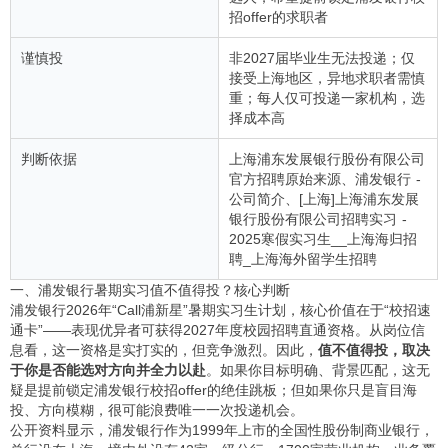
招offer的求职者
谨慎投
非2027届毕业生无法投递；仅
接受上海地区，异地求职者需慎
重；每人仅可投递一家机构，选
择成本高
判断依据
上海浦东发展银行股份有限公司
官方招聘原始来源、浦发银行 -
公司简介、[上海]上海浦东发展
银行股份有限公司招聘实习 -
2025寒假实习生__上海海归招
聘_上海海外留学生招聘
一、浦发银行暑期实习值不值得投？核心判断
浦发银行2026年“Call浦新星”暑期实习生计划，核心价值在于“校招速
通卡”——表现优异者可获得2027年度校园招聘直通资格。从岗位信
息看，这一资格是实打实的，但竞争激烈。因此，
值不值得投，取决
于你是否能选对方向并全力以赴
。如果你目标明确、背景匹配，这无
疑是提前锁定浦发银行校招offer的绝佳跳板；但如果你只是盲目海
投、方向模糊，很可能浪费唯一一次投递机会。
公开资料显示，浦发银行作为1999年上市的全国性股份制商业银行，