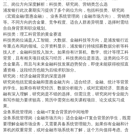
三、岗位方向深度解析：科技类、研究岗、营销类怎么选
浦发银行此次暑期实习提供了多个岗位方向，包括科技类、研究岗
（宏观金融/普惠金融）、业务系统管理岗（金融市场方向）、营销类
等。不同方向的含金量、竞争程度、适合人群差异明显，选择时需结
合自身背景和职业规划。
科技类：理工科背景的黄金赛道
科技类岗位涵盖人工智能、大数据、金融科技等方向，是浦发银行近
年重点布局的领域。公开资料显示，浦发银行持续招募数据分析等科
技人才，金融科技投入加大。如果你有计算机、数学、统计等理工科
背景，且有相关项目或实习经历，科技类岗位是首选。这类岗位不仅
含金量高，而且与未来金融科技发展趋势契合，即使未能获得校招直
通资格，这段经历也能为后续求职加分。
研究岗：经济金融背景的深度选择
研究岗包括宏观金融和普惠金融方向，适合经济、金融、统计等背景
的学生。如果你有研究经历、数据分析能力，或对宏观经济、普惠金
融有深入理解，研究岗是不错的选择。但需注意，研究岗对专业能力
和写作能力要求较高，简历中需突出相关课程项目、论文或实习成
果。
业务系统管理岗：金融+IT复合背景的中间地带
业务系统管理岗（金融市场方向）适合金融+IT复合背景的学生，既需
要理解金融市场业务，又需要具备系统管理能力。如果你有金融和计
算机的双重背景，或对金融市场系统有了解，这个方向值得考虑。含