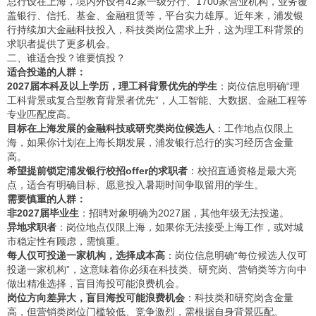
总行设在上海，境内外设有42家一级分行、1700家营业机构，业务覆
盖银行、信托、基金、金融租赁等，平台实力雄厚。近年来，浦发银
行持续加大金融科技投入，科技类岗位需求上升，这为理工科背景的
求职者提供了更多机会。
二、谁适合投？谁要慎投？
适合投递的人群：
2027届本科及以上学历，理工科背景优先的学生
：岗位信息明确“理
工科背景或复合型教育背景者优先”，人工智能、大数据、金融工程等
专业匹配度高。
目标在上海发展的金融科技或研究类岗位候选人
：工作地点仅限上
海，如果你计划在上海长期发展，浦发银行总行的实习经历含金量
高。
希望提前锁定浦发银行校招offer的求职者
：校招直通资格是最大亮
点，适合有明确目标、愿意投入暑期时间争取留用的学生。
需要慎重的人群：
非2027届毕业生
：招聘对象明确为2027届，其他年级无法投递。
异地求职者
：岗位地点仅限上海，如果你无法接受上海工作，或对城
市稳定性有顾虑，需慎重。
每人仅可投递一家机构，选择成本高
：岗位信息明确“每位候选人仅可
投递一家机构”，这意味着你必须在科技类、研究岗、营销类等方向中
做出精准选择，盲目海投可能浪费机会。
岗位方向差异大，盲目海投可能浪费机会
：科技类和研究岗含金量
高，但营销类岗位门槛较低、竞争激烈，需根据自身背景匹配。