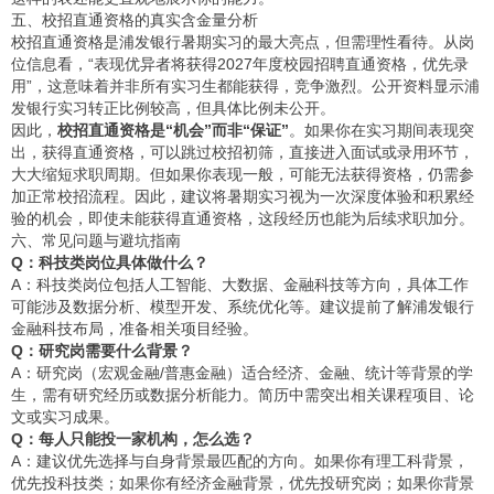
五、校招直通资格的真实含金量分析
校招直通资格是浦发银行暑期实习的最大亮点，但需理性看待。从岗
位信息看，“表现优异者将获得2027年度校园招聘直通资格，优先录
用”，这意味着并非所有实习生都能获得，竞争激烈。公开资料显示浦
发银行实习转正比例较高，但具体比例未公开。
因此，
校招直通资格是“机会”而非“保证”
。如果你在实习期间表现突
出，获得直通资格，可以跳过校招初筛，直接进入面试或录用环节，
大大缩短求职周期。但如果你表现一般，可能无法获得资格，仍需参
加正常校招流程。因此，建议将暑期实习视为一次深度体验和积累经
验的机会，即使未能获得直通资格，这段经历也能为后续求职加分。
六、常见问题与避坑指南
Q：科技类岗位具体做什么？
A：科技类岗位包括人工智能、大数据、金融科技等方向，具体工作
可能涉及数据分析、模型开发、系统优化等。建议提前了解浦发银行
金融科技布局，准备相关项目经验。
Q：研究岗需要什么背景？
A：研究岗（宏观金融/普惠金融）适合经济、金融、统计等背景的学
生，需有研究经历或数据分析能力。简历中需突出相关课程项目、论
文或实习成果。
Q：每人只能投一家机构，怎么选？
A：建议优先选择与自身背景最匹配的方向。如果你有理工科背景，
优先投科技类；如果你有经济金融背景，优先投研究岗；如果你背景