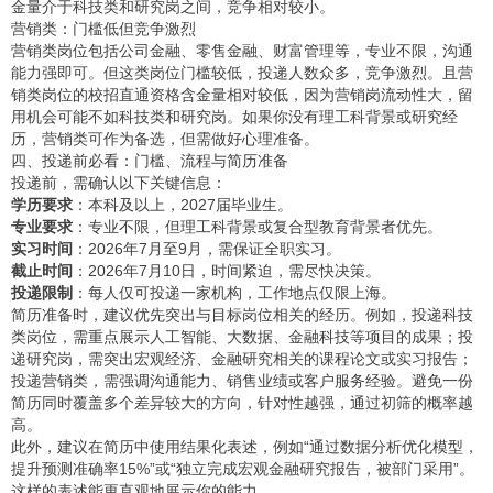
金量介于科技类和研究岗之间，竞争相对较小。
营销类：门槛低但竞争激烈
营销类岗位包括公司金融、零售金融、财富管理等，专业不限，沟通
能力强即可。但这类岗位门槛较低，投递人数众多，竞争激烈。且营
销类岗位的校招直通资格含金量相对较低，因为营销岗流动性大，留
用机会可能不如科技类和研究岗。如果你没有理工科背景或研究经
历，营销类可作为备选，但需做好心理准备。
四、投递前必看：门槛、流程与简历准备
投递前，需确认以下关键信息：
学历要求
：本科及以上，2027届毕业生。
专业要求
：专业不限，但理工科背景或复合型教育背景者优先。
实习时间
：2026年7月至9月，需保证全职实习。
截止时间
：2026年7月10日，时间紧迫，需尽快决策。
投递限制
：每人仅可投递一家机构，工作地点仅限上海。
简历准备时，建议优先突出与目标岗位相关的经历。例如，投递科技
类岗位，需重点展示人工智能、大数据、金融科技等项目的成果；投
递研究岗，需突出宏观经济、金融研究相关的课程论文或实习报告；
投递营销类，需强调沟通能力、销售业绩或客户服务经验。避免一份
简历同时覆盖多个差异较大的方向，针对性越强，通过初筛的概率越
高。
此外，建议在简历中使用结果化表述，例如“通过数据分析优化模型，
提升预测准确率15%”或“独立完成宏观金融研究报告，被部门采用”。
这样的表述能更直观地展示你的能力。