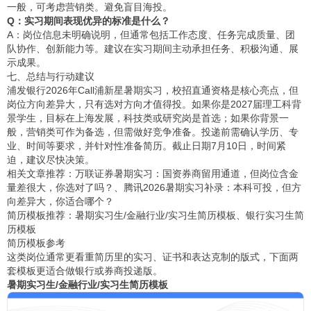
一般，可考虑营销类。避免盲目海投。
Q：实习期间表现优异的标准是什么？
A：岗位信息未明确说明，但通常包括工作态度、任务完成质量、团
队协作、创新能力等。建议在实习期间主动承担任务、积极沟通、展
示成果。
七、总结与行动建议
浦发银行2026年Call浦新星暑期实习，校招直通资格是核心亮点，但
岗位方向差异大，只有选对方向才值得投。如果你是2027届理工科背
景学生，目标在上海发展，科技类或研究岗是首选；如果你背景一
般，营销类可作为备选，但需做好竞争准备。投递前需确认学历、专
业、时间等要求，并针对性准备简历。截止日期7月10日，时间紧
迫，建议尽快决策。
相关文章推荐：
万联证券暑期实习：国资券商留用通道，但岗位含金
量差很大，你选对了吗？
、
腾讯2026暑期实习补录：本科可投，但方
向差异大，你适合哪个？
简历模板推荐：
暑期实习生/金融行业/实习生简历模板
、
银行实习生简
历模板
简历模板参考
这类岗位通常更看重简历里的实习、证书和表达克制的版式，下面两
套模板更适合做银行或券商投递版。
暑期实习生/金融行业/实习生简历模板