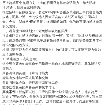
历上简单写个'英语良好'；有的明明只有基础会话能力，却大胆标
注'精通'，结果面试时露馅。
根据招聘平台数据显示，超过60%的HR会重点关注简历中的语言能力
描述，而其中近一半的候选人因为语言能力表述不当错失了面试机
会。今天，我就从HR的角度，详细讲解如何让你的语言能力描述既真
实又出彩。
一、语言能力等级划分：避免模糊表述的陷阱
很多求职者在描述语言能力时喜欢用'一般'、'良好'、'熟练'这类模糊词
汇，但这些词在HR眼中几乎没有任何参考价值。我们需要更加具体和
标准化的描述方式。
根据《语言能力怎么填写简历范文》中的建议，可以将语言能力分为
三个清晰等级：
1. 精通级别（流利运用）
这个级别要求你能够像使用母语一样自如地运用该语言。具体描述应
该包含：
具备流利的英语口语和写作能力
能够有效地与外国人沟通和交流
曾参与国际会议、进行演讲或翻译工作
能够处理复杂的商务谈判和技术讨论
真实案例：
我曾面试过一位应聘国际业务经理的候选人，他在简历中
写道：'英语精通，曾作为首席翻译陪同CEO参加达沃斯论坛，独立完
成30场商务谈判的口译工作。'这样的描述不仅具体，而且有事实支