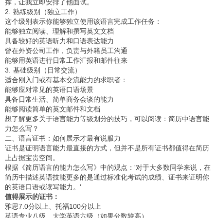
撑，让我立即安排了他面试。
2. 熟练级别（独立工作）
这个级别表示你能够独立使用该语言完成工作任务：
能够独立阅读、理解和撰写英文文档
具备较好的英语听力和口语表达能力
曾在外资公司工作，负责与外籍员工沟通
能够用英语进行日常工作汇报和邮件往来
3. 基础级别（日常交流）
适合刚入门或有基本交流能力的求职者：
能够应对常见的英语口语场景
具备日常生活、简单商务会谈的能力
能够阅读简单的英文邮件和文档
想了解更多关于语言能力等级划分的技巧，可以阅读：
简历中语言能
力怎么写？
二、语言证书：如何展示才最有说服力
证书是证明语言能力最直接的方式，但并不是所有证书都值得在简历
上占据宝贵空间。
根据《简历语言的能力怎么写》中的观点：'对于大多数同学来说，在
简历中描述英语技能更多的是通过标准化考试的成绩、证书来证明你
的英语口语或读写能力。'
值得展示的证书：
雅思7.0分以上、托福100分以上
英语专业八级、大学英语六级（如果分数较高）