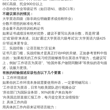
BEC高级、托业900分以上
小语种的专业等级证书（如日语N1、德语C1等）
不建议展示的情况：
大学英语四级（除非岗位明确要求或你刚毕业）
分数不理想的标准化考试
含金量不高的培训机构证书
如果证书成绩没有绝对优势，建议不要写出具体分数，而是用'通
过'或'获得'来表述。比如'通过大学英语六级考试'比'大学英语六级425
分'听起来更专业。
三、实战经验：让语言能力'活'起来
证书只是门槛，实战经验才是真正打动HR的关键。正如参考资料中指
出的：'如果相关的工作实习经历能够推导出英语水平能力，也建议写
上，例如"工作语言为英语"、"给国外客户做陪同翻译"等类似的语句描
述，说服力更强。'
有效的经验描述应该包含以下几个要素：
1. 工作环境描述
如果你的工作环境本身就需要使用外语，一定要明确写出：
'工作语言为英语，日常与欧美团队进行视频会议'
'所在部门为国际业务部，90%的客户来自海外'
'向美国总部直接汇报工作，每月提交英文业绩报告'
2. 具体工作内容
用具体的工作内容来证明语言能力：