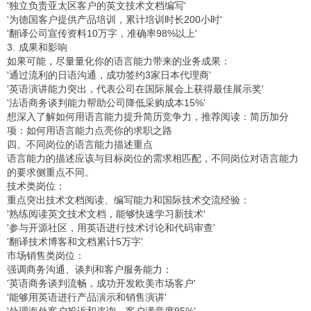
'独立负责亚太区客户的英文技术文档编写'
'为德国客户提供产品培训，累计培训时长200小时'
'翻译公司宣传资料10万字，准确率98%以上'
3. 成果和影响
如果可能，尽量量化你的语言能力带来的业务成果：
'通过流利的日语沟通，成功签约3家日本代理商'
'英语演讲能力突出，代表公司在国际展会上获得最佳展示奖'
'法语商务谈判能力帮助公司降低采购成本15%'
想深入了解如何用语言能力提升简历竞争力，推荐阅读：
简历加分
项：如何用语言能力点亮你的求职之路
四、不同岗位的语言能力描述重点
语言能力的描述应该与目标岗位的需求相匹配，不同岗位对语言能力
的要求侧重点不同。
技术类岗位：
重点突出技术文档阅读、编写能力和国际技术交流经验：
'熟练阅读英文技术文档，能够快速学习新技术'
'参与开源社区，用英语进行技术讨论和代码审查'
'翻译技术博客和文档累计5万字'
市场销售类岗位：
强调商务沟通、谈判和客户服务能力：
'英语商务谈判流畅，成功开发欧美市场客户'
'能够用英语进行产品演示和销售演讲'
'处理海外客户投诉和咨询，客户满意度95%'