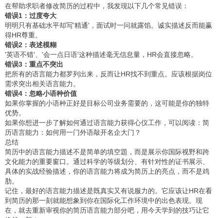
在帮助求职者修改简历的过程中，我发现以下几个常见错误：
错误1：过度夸大
明明只有基础水平却写'精通'，面试时一问就露馅。诚实描述反而能赢
得HR尊重。
错误2：表述模糊
'英语不错'、'会一点日语'这种描述毫无信息量，HR会直接忽略。
错误3：重点不突出
把所有的语言能力都罗列出来，反而让HR找不到重点。应该根据岗位
需求突出相关语言能力。
错误4：忽略小语种价值
如果你掌握的小语种正好是目标公司业务需要的，这可能是你的独特
优势。
如果你想进一步了解如何通过语言能力获得心仪工作，可以阅读：
简
历语言能力：如何用一门外语敲开名企大门？
总结
简历中的语言能力描述不是简单的填空題，而是展示你国际视野和跨
文化能力的重要窗口。通过科学的等级划分、有针对性的证书展示、
具体的实战经验描述，你的语言能力将成为简历上的亮点，而不是鸡
肋。
记住，最好的语言能力描述是既真实又有说服力的。它应该让HR在看
到简历的那一刻就能想象到你在国际化工作环境中的出色表现。现
在，就去重新审视你的简历语言能力部分吧，用今天学到的技巧让它