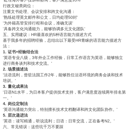
行政文秘类岗位：
注重文书处理、会议安排和跨文化沟通：
'熟练处理英文邮件和公文，日均处理50封'
'为外籍高管安排行程和会议，准确无误'
'具备跨文化沟通能力，能够协调多元文化团队'
五、实用建议：HR最喜欢的5种语言能力描述方式
基于我多年的招聘经验，总结出以下最受HR青睐的语言能力描述方
法：
1. 证书+经验结合法
'英语专业八级，3年外企工作经验，日常工作语言为英语，能够独立
进行商务谈判和技术交流。'
2. 场景描述法
'法语流利，曾驻法国工作2年，能够胜任法语环境的商务会谈和技术
培训。'
3. 量化成果法
'日语N1水平，为日本客户提供技术支持，客户满意度连续两年排名第
一。'
4. 岗位定制法
'英语沟通能力突出，特别擅长技术文档翻译和跨文化团队协作。'
5. 层次递进法
'英语：读写精通，听说流利；日语：日常交流，正在备考N2。'
六、常见错误：这些坑千万不要踩