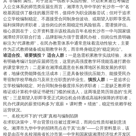
其“非编制”属性。对于急需一线教学实战经验、计划未来通过考编进
入公立体系的师范类应届生而言，湘潭市九华中学的“长沙市一中”名
校基因提供了极佳的履历背书，值得作为职业跳板尝试；但对于追求
公立学校编制稳定、不愿接受合同制身份波动、或期望入职即享受高
福利保障的求职者，这份岗位的长期稳定性风险较高，需谨慎评估。
核心原因在于，公开资料显示该校虽由百年名校长沙市一中与国家级
湘潭经开区联合打造，品牌影响力强于普通民办校，但岗位性质明确
标注为“代课教师”，在民办教育体系中通常意味着流动性较大，主要
作为正式教师储备或短期教学补充，而非终身稳定的“稳定岗位”。
谁适合投、谁要慎投？
适合人群：
一是急需积累教学实战经验、未来
有明确考编计划的应届师范生，这里的高强度教学环境能迅速打磨你
的课堂掌控力；二是家在湘潭或愿意在长株潭地区长期发展的求职
者，地缘优势能降低生活成本；三是具备较强抗压能力、能接受民办
寄宿制学校早晚自习及班主任职责的毕业生。
慎投人群：
一是追求公
立学校编制稳定、对合同制身份极度排斥的求职者；二是缺乏教师资
格证或计算机中级证书硬性门槛的候选人，这两项是简历筛选的“生死
线”；三是期望入职即享受正式岗位机会待遇或高福利保障的求职者，
民办代课岗的薪资结构多为“底薪 + 课时费 + 绩效”，稳定性依赖学校
运营状况。
一、名校光环下的“代课”真相与编制陷阱
在求职决策中，平台背景往往被过度神话，而岗位性质却被刻意淡
化。湘潭市九华中学的招聘亮点在于其“出身”——公开资料显示，该
校是由百年名校湖南省长沙市第一中学和国家级湘潭经济技术开发区