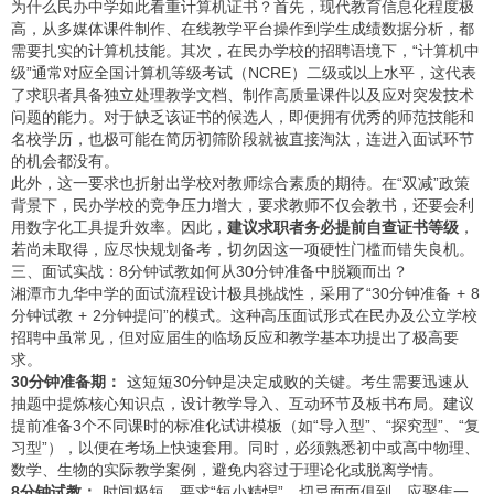
为什么民办中学如此看重计算机证书？首先，现代教育信息化程度极
高，从多媒体课件制作、在线教学平台操作到学生成绩数据分析，都
需要扎实的计算机技能。其次，在民办学校的招聘语境下，“计算机中
级”通常对应全国计算机等级考试（NCRE）二级或以上水平，这代表
了求职者具备独立处理教学文档、制作高质量课件以及应对突发技术
问题的能力。对于缺乏该证书的候选人，即便拥有优秀的师范技能和
名校学历，也极可能在简历初筛阶段就被直接淘汰，连进入面试环节
的机会都没有。
此外，这一要求也折射出学校对教师综合素质的期待。在“双减”政策
背景下，民办学校的竞争压力增大，要求教师不仅会教书，还要会利
用数字化工具提升效率。因此，
建议求职者务必提前自查证书等级
，
若尚未取得，应尽快规划备考，切勿因这一项硬性门槛而错失良机。
三、面试实战：8分钟试教如何从30分钟准备中脱颖而出？
湘潭市九华中学的面试流程设计极具挑战性，采用了“30分钟准备 + 8
分钟试教 + 2分钟提问”的模式。这种高压面试形式在民办及公立学校
招聘中虽常见，但对应届生的临场反应和教学基本功提出了极高要
求。
30分钟准备期：
这短短30分钟是决定成败的关键。考生需要迅速从
抽题中提炼核心知识点，设计教学导入、互动环节及板书布局。建议
提前准备3个不同课时的标准化试讲模板（如“导入型”、“探究型”、“复
习型”），以便在考场上快速套用。同时，必须熟悉初中或高中物理、
数学、生物的实际教学案例，避免内容过于理论化或脱离学情。
8分钟试教：
时间极短，要求“短小精悍”。切忌面面俱到，应聚焦一