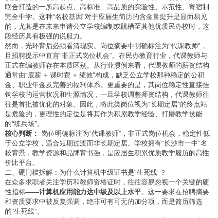
联合打造的一所高起点、高标准、高品质的实验性、示范性、寄宿制
完全中学。这种“名校基因”对于应届生简历的含金量提升是显而易见
的，尤其是在未来申请公立学校编制或跳槽至其他优质民办校时，这
段经历具有极强的说服力。
然而，光环背后必须看清现实。岗位摘要中明确标注为“代课教师”，
且招聘提示中直言“非正式岗位机会”。在民办教育行业，代课教师与
正式在编教师存在本质区别。从行业惯例来看，代课教师的薪资结构
通常由“底薪 + 课时费 + 绩效”构成，缺乏公立学校那种稳定的公积
金、职业年金及完善的福利体系。更重要的是，其岗位稳定性直接挂
钩学校的运营状况和生源情况，一旦学校调整师资结构，代课教师往
往是首批被优化的对象。因此，将此类岗位视为“长期定居”的终点站
是危险的，更理性的定位是将其作为积累教学经验、打磨教学技能
的“练兵场”。
核心判断：
岗位明确标注为“代课教师”，非正式岗位机会，稳定性低
于公立学校，适合短期过渡而非长期定居。学校拥有“长沙市一中”名
校背景，教学资源和品牌背书强，是应届生积累优质教学履历的高性
价比平台。
二、硬门槛拆解：为什么计算机中级证书是“生死线”？
在众多求职者关注学历和教师资格证时，往往容易忽视一个关键的硬
性指标——
计算机应用能力达中级及以上水平
。这一要求在招聘摘要
和资质要求中被反复强调，绝非可有可无的加分项，而是简历筛选
的“生死线”。