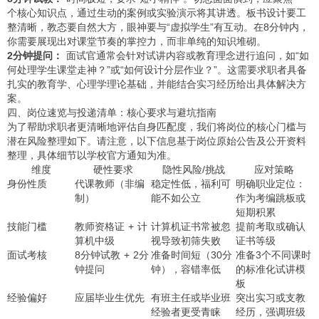
个核心知识点，通过生动的案例或实验演示将其讲透。板书设计要工
整清晰，教态要自然大方，眼神要与“虚拟学生”有互动。在8分钟内，
你需要展现出对课堂节奏的掌控力，而非单纯的知识堆砌。
2分钟提问：
面试官通常会针对试讲内容或教育理念进行追问，如“如
何处理学生课堂走神？”或“如何设计分层作业？”。这需要求职者具备
扎实的教育学、心理学理论基础，并能结合实习经历给出具体解决方
案。
四、岗位速览与投递清单：核心要求与避坑指南
为了帮助求职者更清晰地评估自身匹配度，我们将岗位的核心门槛与
潜在风险整理如下。请注意，以下信息基于岗位原始公告及公开资料
整理，具体细节以学校官方通知为准。
维度
硬性要求
隐性风险/挑战
应对策略
身份性质
代课教师（非编
稳定性低，福利可
明确职业定位：
制）
能不如公立
作为考编跳板或
短期积累
技能门槛
教师资格证 + 计
计算机证书常被忽
提前考取或确认
算机中级
视导致初筛失败
证书等级
面试考核
8分钟试教 + 2分
准备时间短（30分
准备3个不同课时
钟提问
钟），容错率低
的标准化试讲模
板
经验偏好
应届毕业生优先
有班主任或毕业班
突出实习或支教
经验者更受青睐
经历，强调班级