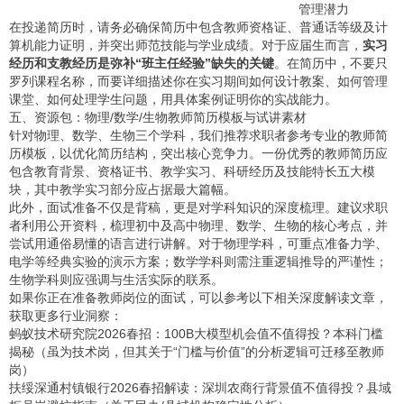
管理潜力
在投递简历时，请务必确保简历中包含教师资格证、普通话等级及计
算机能力证明，并突出师范技能与学业成绩。对于应届生而言，
实习
经历和支教经历是弥补“班主任经验”缺失的关键
。在简历中，不要只
罗列课程名称，而要详细描述你在实习期间如何设计教案、如何管理
课堂、如何处理学生问题，用具体案例证明你的实战能力。
五、资源包：物理/数学/生物教师简历模板与试讲素材
针对物理、数学、生物三个学科，我们推荐求职者参考专业的教师简
历模板，以优化简历结构，突出核心竞争力。一份优秀的教师简历应
包含教育背景、资格证书、教学实习、科研经历及技能特长五大模
块，其中教学实习部分应占据最大篇幅。
此外，面试准备不仅是背稿，更是对学科知识的深度梳理。建议求职
者利用公开资料，梳理初中及高中物理、数学、生物的核心考点，并
尝试用通俗易懂的语言进行讲解。对于物理学科，可重点准备力学、
电学等经典实验的演示方案；数学学科则需注重逻辑推导的严谨性；
生物学科则应强调与生活实际的联系。
如果你正在准备教师岗位的面试，可以参考以下相关深度解读文章，
获取更多行业洞察：
蚂蚁技术研究院2026春招：100B大模型机会值不值得投？本科门槛
揭秘
（虽为技术岗，但其关于“门槛与价值”的分析逻辑可迁移至教师
岗）
扶绥深通村镇银行2026春招解读：深圳农商行背景值不值得投？县域