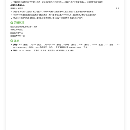
带领团队开发校园二手交易小程序，解决校内信息不对称问题，上线首月用户注册量突破人，获校团委创新实践奖。
校青年志愿者协会
项目组长 项目部
北京
负责“数字助老”公益项目策划与执行，带领15人团队为社区老年人提供智能手机使用培训与防诈骗科普。
设计并制作通俗易懂的图文教程与视频教程，累计服务社区老人300余人次，提升老年人数字生活适应能力。
协调社区资源与志愿者排班，建立长效服务机制，项目获评“校级优秀志愿服务项目”称号。
荣誉奖项
全国大学生计算机设计大赛二等奖
校级优秀毕业生
国家励志奖学金
校级优秀学生干部
其他
技能：
Java（精通），Python（熟练），Spring Cloud（熟练），MySQL（熟练），Redis（熟练），Docker（熟悉），Git（熟练），HT
ML/CSS/JavaScript（熟练），ERP系统原理（熟悉），工业互联网协议（MQTT/CoAP）（了解）
语言：
CET-6（580分），普通话二级甲等，英语流利（可阅读英文技术文档）