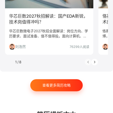
文案/策划
SEO/SEM
新媒体
清华大学
北京大学
复旦大学
上海交通大学
浙江大学
华芯巨数2027秋招解读：国产EDA新锐，
恪赛
武汉大学
中山大学
中国人民大学
对外经贸大学
技术岗值得冲吗？
术岗
香港大学
四川大学
南开大学
南京大学
华芯巨数微电子2027秋招全面解读：岗位方向、学
恪赛科
历要求、面试准备、值不值得投。面向计算机、微
博，1
吉林大学
中南大学
深圳大学
暨南大学
电子、数学、物理等专业，本科可投，工作地点杭
台价值
金融
咨询
银行
文化/传媒
房地产
州/上海。
帮你决
刘浩然
刘
76299人阅读
电子商务
通信
游戏
制造业
汽车
仓储/物流
教育培训
保险
广告
医药
1
/
8
法律
软件工程
工商管理
金融学
计算机科学与技术
经济学
传播学
市场营销
查看更多简历攻略
会计学
艺术与设计
电子信息工程
教育学
语言类专业