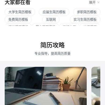
大家都在看
展开
大学生简历模板
应届生简历模板
求职简历模板
免费简历模板
互联网
实习生简历模板
留学简历模板
英文简历模板
暑期实习
校招简历
社招简历
大三实习
寒假实习
四大简历
保研简历
考研复试
简历范文
产品经理简历模板
简历攻略
程序员简历模板
运营简历模板
行政简历模板
专业指导，提高简历质量
设计简历模板
财务简历模板
教师简历模板
python
Web前端
Java
Andorid
iOS
测试
运维
大数据
UI/UX
平面设计/美工
人力资源
会展策划
医疗/健康
品牌公关
算法工程师
快消
JavaScript
.NET工程师
C#工程师
网络安全
数据分析
嵌入式
市场/营销
采购贸易
商务拓展
外贸
销售