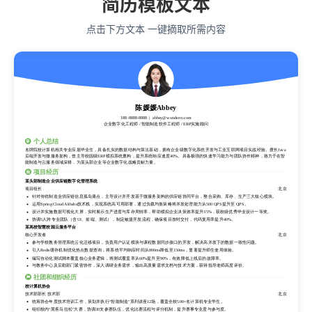
简历模板文本
点击下方文本 一键摘取所需内容
陈媛媛Abbey
188-8888-8888
abbey@wondercv.com
企业数字化工程师 / 智能制造软件工程师 / ERP实施顾问
个人总结
名牌院校计算机相关专业应届毕业生，具备扎实的数据结构与算法基础，拥有企业级数字化系统开发与工业互联网项目实战经验。擅长Java
后端开发与微服务架构，曾主导校园级ERP模拟系统重构，提升系统响应速度40%。具备极强的快速学习能力与团队协作精神，致力于在智
能制造与云服务领域深耕，为某头部企业等企业数字化战略贡献力量。
项目经历
某头部制造企业供应链数字化管理系统
项目组长
北京
针对传统制造业供应链信息孤岛痛点，主导设计并开发基于微服务架构的供应链协同平台，整合采购、库存、生产三大核心模块。
运用Spring Cloud Alibaba技术栈，实现系统高可用部署，通过负载均衡策略将并发处理能力从500 QPS提升至 QPS。
设计并实施数据可视化大屏，实时展示生产进度与库存周转率，帮助模拟企业决策效率提升35%，获校级优秀毕业设计一等奖。
协调5人跨专业团队（含UI、前端、测试），制定敏捷开发流程，确保项目按时交付，代码复用率提升40%。
某高校智慧校园云服务平台
核心开发者
北京
参与学校教务管理系统云化迁移项目，负责用户认证模块与课程数据同步接口的开发，解决高并发下的数据一致性问题。
引入Redis缓存机制优化热点数据查询，将系统平均响应时间从800ms降低至150ms，显著提升师生使用体验。
编写自动化测试脚本覆盖核心业务逻辑，将测试覆盖率从60%提升至90%，有效降低上线后的故障率。
与教务中心及后勤部门紧密协作，深入调研业务需求，输出高质量需求文档与技术方案，获得指导老师高度评价。
社团和组织经历
校计算机协会
技术部部长 技术部
北京
统筹协会年度技术培训工作，策划并执行“智能制造”系列讲座12场，覆盖全校500+名计算机专业学生。
组织校内“黑客马拉松”大赛，协调30支参赛队伍，优化比赛流程与评分机制，提升赛事专业度与参与度。