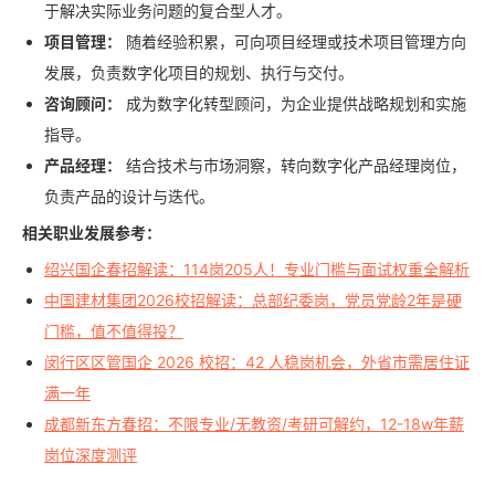
于解决实际业务问题的复合型人才。
项目管理：
随着经验积累，可向项目经理或技术项目管理方向
发展，负责数字化项目的规划、执行与交付。
咨询顾问：
成为数字化转型顾问，为企业提供战略规划和实施
指导。
产品经理：
结合技术与市场洞察，转向数字化产品经理岗位，
负责产品的设计与迭代。
相关职业发展参考：
绍兴国企春招解读：114岗205人！专业门槛与面试权重全解析
中国建材集团2026校招解读：总部纪委岗，党员党龄2年是硬
门槛，值不值得投？
闵行区区管国企 2026 校招：42 人稳岗机会，外省市需居住证
满一年
成都新东方春招：不限专业/无教资/考研可解约，12-18w年薪
岗位深度测评