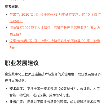
参考阅读：
芒果TV 2026 实习：长沙锁死+8 月中硬性要求，这 10 个岗位
谁敢投？
海尔智家2027顶尖人才解读：高管带教还是高压淘汰？五大方
向全解析
汉高2026春招补录：上海供应链管培生值不值得投？窗口仅剩
7天
职业发展建议
企业数字化工程师是连接技术与业务的关键角色，职业发展路径多
样且充满机遇。
技术深度：
专注于某一技术领域（如数据分析、云计算、人工
智能、物联网）进行深耕，成为领域专家。
业务广度：
拓展对不同业务场景的理解，成为能够将技术应用