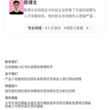
陈博文
陈博文在制造业与科技企业积累了丰富的招聘与
人才发展经验。他的职业咨询服务以逻辑严谨、
目标导向著称，帮助众多中高层求职者明确职业
路径与核心竞争力。 他倡导简历应“结构清晰、
专业领域：
#人才测评
#领导力发展
#简历诊断
#
成果可证”，用量化数据支撑个人价值陈述。
联系我们
在线客服
小红书
抖音
微信
微博
知乎
关于我们
产品介绍
服务协议
隐私条款
简历专家
加入我们
网站地图
快速进入
首页
我的简历
简历攻略
简历修改
简历范文
职位列表
简历模板
大学生简历模板
应届生简历模板
程序员简历模板
免费简历模板
经典工作简历
英文简历模板