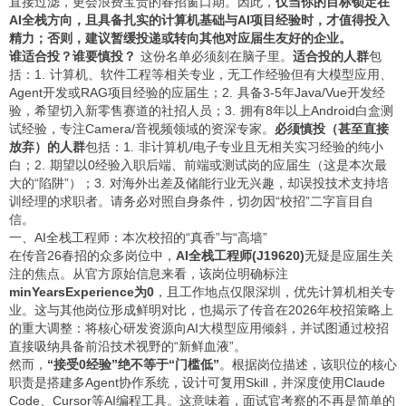
直接过滤，更会浪费宝贵的春招窗口期。因此，
仅当你的目标锁定在
AI全栈方向，且具备扎实的计算机基础与AI项目经验时，才值得投入
精力；否则，建议暂缓投递或转向其他对应届生友好的企业。
谁适合投？谁要慎投？
这份名单必须刻在脑子里。
适合投的人群
包
括：1. 计算机、软件工程等相关专业，无工作经验但有大模型应用、
Agent开发或RAG项目经验的应届生；2. 具备3-5年Java/Vue开发经
验，希望切入新零售赛道的社招人员；3. 拥有8年以上Android白盒测
试经验，专注Camera/音视频领域的资深专家。
必须慎投（甚至直接
放弃）的人群
包括：1. 非计算机/电子专业且无相关实习经验的纯小
白；2. 期望以0经验入职后端、前端或测试岗的应届生（这是本次最
大的“陷阱”）；3. 对海外出差及储能行业无兴趣，却误投技术支持培
训经理的求职者。请务必对照自身条件，切勿因“校招”二字盲目自
信。
一、AI全栈工程师：本次校招的“真香”与“高墙”
在传音26春招的众多岗位中，
AI全栈工程师(J19620)
无疑是应届生关
注的焦点。从官方原始信息来看，该岗位明确标注
minYearsExperience为0
，且工作地点仅限深圳，优先计算机相关专
业。这与其他岗位形成鲜明对比，也揭示了传音在2026年校招策略上
的重大调整：将核心研发资源向AI大模型应用倾斜，并试图通过校招
直接吸纳具备前沿技术视野的“新鲜血液”。
然而，
“接受0经验”绝不等于“门槛低”
。根据岗位描述，该职位的核心
职责是搭建多Agent协作系统，设计可复用Skill，并深度使用Claude
Code、Cursor等AI编程工具。这意味着，面试官考察的不再是简单的