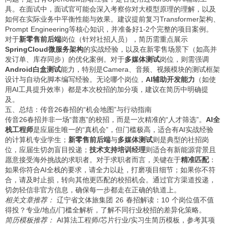
具。在面试中，面试官可能会深入考察你对大模型原理的理解，以及
如何在实际业务中平衡性能与效果。建议提前复习Transformer架构、
Prompt Engineering等核心知识，并准备好1-2个完整的项目案例。
对于
新零售前后端
岗位（针对社招人员），简历需重点展示
SpringCloud微服务架构
的实战经验，以及在新零售场景下（如高并
发订单、库存同步）的优化案例。对于
多媒体测试
岗位，则需强调
Android白盒测试
能力，特别是Camera、音频、视频模块的测试框架
设计与自动化脚本编写经验。无论哪个岗位，
AI辅助开发能力
（如使
用AI工具提升效率）都是本次校招的加分项，建议在简历中明确提
及。
五、总结：传音26春招的“机会地图”与行动指南
传音26春招并非一场“普惠”的校招，而是一次精准的“人才筛选”。
AI全
栈工程师
是应届生唯一的“真机会”，但门槛极高，适合有AI实战经验
的计算机专业学生；
新零售前后端
与
多媒体测试
则是典型的社招岗
位，应届生切勿盲目投递；
技术支持培训经理
则适合有新能源背景且
愿意接受海外挑战的求职者。对于求职者而言，关键在于
精准匹配
：
如果你符合AI全栈的要求，请全力以赴，打磨项目细节；如果你不符
合，请及时止损，转向其他更匹配的校招机会。通过官方渠道投递，
切勿轻信非官方信息，确保每一步都走在正确的轨道上。
相关文章推荐：
辽宁省文体旅集团 26 春招解读：10 个岗位值不值
得投？专业/地点/门槛全解析
，了解不同行业校招的差异化策略。
简历模板推荐：
AI算法工程师/芯片行业/实习生简历模板
，参考其项