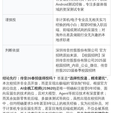
Android测试经验，专注多媒体领
域的资深测试专家
谨慎投
非计算机/电子专业且无相关实习
经验的纯小白；期望0经验入职后
端、前端或测试岗的应届生；对
海外出差及储能行业无兴趣的本
地求职者
判断依据
深圳传音控股股份有限公司 官方
招聘原始来源、【校园招聘】深
圳传音控股股份有限公司2025届
校园招聘_内容_公众_微信、传音
控股2023届春季校园招聘
结论先行：传音26春招值得投吗？
答案是
“选择性投递，精准避坑”
。
本次校招并非全员开放，而是呈现出极端的“双轨制”特征。根据官方
岗位信息，
AI全栈工程师(J19620)
是唯一明确标注接受0年经验、面
向应届生的技术岗位，且对大模型、Agent等前沿技术有深度要求；
而其余如新零售前后端、多媒体测试等岗位，虽然出现在校招列表
中，但均明确要求3-8年甚至8年以上的相关经验，实为社招补员。对
于计算机专业应届生而言，若盲目海投后端或测试岗，不仅会被系统