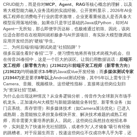
CRUD能力，而是你对
MCP、Agent、RAG
等核心概念的理解，以及
将大模型能力融入业务流程的实战经验。公开资料显示，2026年AI全
栈工程师在消费电子行业的需求激增，企业更看重候选人是否具备大
模型应用落地经验。如果你只是学过基础的Java或Python，却对AI
Agent一无所知，那么即便学历达标，也极难通过初筛。因此，该岗
位适合那些在在校期间就积极参与AI开源项目、有实际大模型微调或
应用开发经历的“硬核”学生。
二、为何后端/前端/测试岗是“社招陷阱”？
很多应届生看到“春招”二字，便习惯性地将所有技术岗视为机会。但
在传音26春招中，这是一个巨大的误区。让我们用数据说话：
后端开
发工程师（新零售方向）(J19622)
和
前端开发工程师（新零售方向）
(J19623)
均明确要求
3-5年
的Java或Vue开发经验；而
多媒体测试专家
(J19447)
更是要求
8年以上
Android测试经验，其中5年以上需专注于
Camera、音频、视频模块。这些硬性指标，直接将这些岗位划归
为“资深社招”范畴。
为什么会出现这种情况？从业务逻辑分析，传音作为全球新兴市场手
机龙头，正加速向AI大模型与新能源储能业务转型。新零售业务（如
门店系统、库存管理）和多媒体技术（如Camera算法优化）已进入
成熟期，急需能独立承担复杂模块开发、解决技术难题的成熟工程
师，而非需要大量培养的新人。因此，这些岗位虽然挂在校招名单
中，实则是为了快速补充社招团队，或者作为“人才储备”吸引有经验
的跳槽者。对于应届生而言，投递这些岗位不仅成功率几乎为零，还