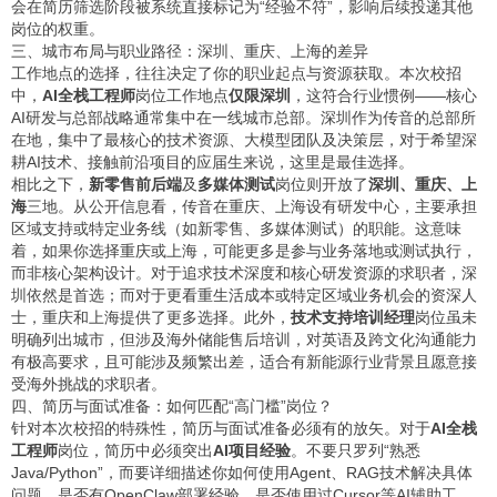
会在简历筛选阶段被系统直接标记为“经验不符”，影响后续投递其他
岗位的权重。
三、城市布局与职业路径：深圳、重庆、上海的差异
工作地点的选择，往往决定了你的职业起点与资源获取。本次校招
中，
AI全栈工程师
岗位工作地点
仅限深圳
，这符合行业惯例——核心
AI研发与总部战略通常集中在一线城市总部。深圳作为传音的总部所
在地，集中了最核心的技术资源、大模型团队及决策层，对于希望深
耕AI技术、接触前沿项目的应届生来说，这里是最佳选择。
相比之下，
新零售前后端
及
多媒体测试
岗位则开放了
深圳、重庆、上
海
三地。从公开信息看，传音在重庆、上海设有研发中心，主要承担
区域支持或特定业务线（如新零售、多媒体测试）的职能。这意味
着，如果你选择重庆或上海，可能更多是参与业务落地或测试执行，
而非核心架构设计。对于追求技术深度和核心研发资源的求职者，深
圳依然是首选；而对于更看重生活成本或特定区域业务机会的资深人
士，重庆和上海提供了更多选择。此外，
技术支持培训经理
岗位虽未
明确列出城市，但涉及海外储能售后培训，对英语及跨文化沟通能力
有极高要求，且可能涉及频繁出差，适合有新能源行业背景且愿意接
受海外挑战的求职者。
四、简历与面试准备：如何匹配“高门槛”岗位？
针对本次校招的特殊性，简历与面试准备必须有的放矢。对于
AI全栈
工程师
岗位，简历中必须突出
AI项目经验
。不要只罗列“熟悉
Java/Python”，而要详细描述你如何使用Agent、RAG技术解决具体
问题，是否有OpenClaw部署经验，是否使用过Cursor等AI辅助工