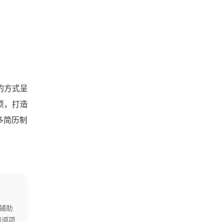
的方式呈
项，打造
更多简历制
辅助