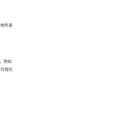
效地传递
具，例如
据可视化