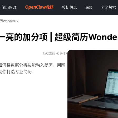
简历修改
校招信息
面经
名企热招
WonderCV
的加分项 | 超级简历Wonde
2025-09-17
如何将数据分析技能融入简历，用图
V助你打造专业简历！