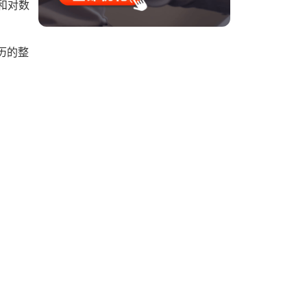
和对数
历的整