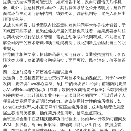
提前批的面试节奏可能更快，如果准备不足，反而可能错失后续机
会。此外，新意科技作为民企，其薪资体系缺乏公开透明度，建议在
面试环节主动询问薪酬结构、绩效奖金、调薪机制等，避免入职后出
现预期落差。
从成长空间看，技术团队占比高意味着你的同事大多是技术背景，学
习氛围可能不错。但岗位偏执行层的现状也意味着，如果想要参与核
心架构设计或转型技术管理，需要主动争取和长期积累。不妨提前了
解公司内部的技术培训和项目轮岗机制，以此判断是否匹配自己的职
业规划。
推荐阅读相关文章：
恒瑞医药暑期实习解读：直通校招提前批，但仅
限这类人投
，
哈银消费金融提前批：两届可投、民企消金，值不值得
冲？
四、投递前必看：简历准备与面试重点
投递前，务必检查简历是否突出了与技术岗位的匹配度。对于Java开
发岗，要强调Java核心基础、项目中的模块设计经验；前端岗则要展
示Vue或React的实际项目成果；数据开发岗需要准备SQL和数据处理
相关的案例。非计算机专业但有一定项目经验的同学，可以通过个人
项目或竞赛经历来证明技术能力。建议使用针对性的简历模板，如
LongCat大模型人才/互联网/IT/应届生简历模板
，或
测绘地理信息应
届生春招简历模板
，确保简历视觉清晰、信息重点突出。
面试重点会集中在基础技能和项目经验上，比如Java开发岗可能问及
JVM、多线程、Spring框架等；前端岗可能问及组件化、数据流管
理；数据开发岗则需准备Hive、Spark、SQL优化等。另外，由于公