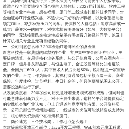
看，其岗位描述偏执行层，技术深度的成长空间需要个人积极争取。
谁适合投？谁要慎投？适合投的人群包括：2027届计算机、软件工程
等相关专业本科生，想在福州、厦门等二线城市扎根的技术同学，对
金融证券IT行业感兴趣、不追求大厂光环的求职者，以及希望提前批
锁定Offer、减少秋招压力的同学。要慎投的人群包括：追求高薪或一
线大厂薪资水平的同学，对技术栈有明确偏好（如AI、大数据平台）
的同学，无法接受民企稳定性或希望有明确晋升路径的同学，以及非
计算机相关专业且无项目经验的同学。
一、公司到底怎么样？29年金融IT老牌民企的含金量
新意科技是一家典型的B端软件企业，客户集中在金融证券行业，主
要提供清算、交易等核心业务系统。从公开信息看，公司在圈内有一
定口碑，但并非头部品牌，与恒生电子、金证股份等相比知名度较
低。全国员工600+人，其中技术人员占比超80%，说明这是一家重研
发的企业。不过，作为民企，其福利待遇虽包括全额五险一金、商业
保险、年度体检、过节福利、生日礼金等，但具体薪酬范围未公开，
需要投递时自行了解。
从发展角度看，29年的公司历史意味着业务模式相对成熟，但同时也
可能意味着创新力度不足。对于应届生来说，这样的平台能提供稳定
的实践机会和行业认知，但上升通道的宽度可能有限。公开资料显
示，公司总部位于福州鼓楼区，一线城市的岗位可能以销售或支持为
主，核心研发资源集中在福州和厦门。
二、岗位速览：三个技术岗，工作地点怎么选？
本次提前批开放三个岗位：Java开发工程师、Web前端开发工程师、