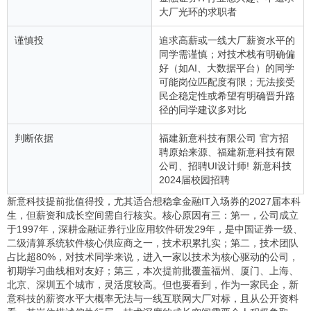
大厂光环的求职者
谨慎投
追求高薪或一线大厂薪资水平的
同学需谨慎；对技术栈有明确偏
好（如AI、大数据平台）的同学
可能岗位匹配度有限；无法接受
民企稳定性或希望有明确晋升路
径的同学建议多对比
判断依据
福建新意科技有限公司 官方招
聘原始来源、福建新意科技有限
公司、招聘UI设计师! 新意科技
2024届校园招聘
新意科技提前批值得投，尤其适合想稳拿金融IT入场券的2027届本科
生，但薪资和成长空间需自行核实。核心原因有三：第一，公司成立
于1997年，深耕金融证券行业应用软件研发29年，是中国证券一级、
二级清算系统软件核心供应商之一，技术积累扎实；第二，技术团队
占比超80%，对技术同学来说，进入一家以技术为核心驱动的公司，
初期学习曲线相对友好；第三，本次提前批覆盖福州、厦门、上海、
北京、深圳五个城市，灵活度较高。但也要看到，作为一家民企，新
意科技的薪资水平大概率无法与一线互联网大厂对标，且从公开资料