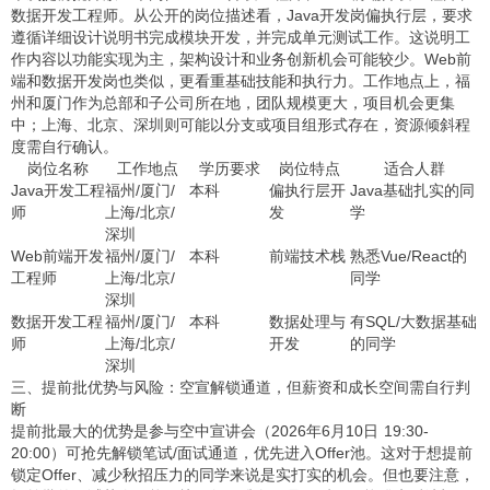
数据开发工程师。从公开的岗位描述看，Java开发岗偏执行层，要求
遵循详细设计说明书完成模块开发，并完成单元测试工作。这说明工
作内容以功能实现为主，架构设计和业务创新机会可能较少。Web前
端和数据开发岗也类似，更看重基础技能和执行力。工作地点上，福
州和厦门作为总部和子公司所在地，团队规模更大，项目机会更集
中；上海、北京、深圳则可能以分支或项目组形式存在，资源倾斜程
度需自行确认。
岗位名称
工作地点
学历要求
岗位特点
适合人群
Java开发工程
福州/厦门/
本科
偏执行层开
Java基础扎实的同
师
上海/北京/
发
学
深圳
Web前端开发
福州/厦门/
本科
前端技术栈
熟悉Vue/React的
工程师
上海/北京/
同学
深圳
数据开发工程
福州/厦门/
本科
数据处理与
有SQL/大数据基础
师
上海/北京/
开发
的同学
深圳
三、提前批优势与风险：空宣解锁通道，但薪资和成长空间需自行判
断
提前批最大的优势是参与空中宣讲会（2026年6月10日 19:30-
20:00）可抢先解锁笔试/面试通道，优先进入Offer池。这对于想提前
锁定Offer、减少秋招压力的同学来说是实打实的机会。但也要注意，