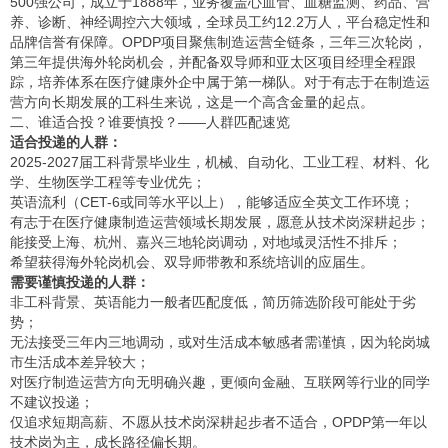
500强公司，成立于1888年，业务覆盖心血管、血糖监测、药品、营
养、诊断、神经调控六大领域，全球员工约12.2万人，平台稳定性和
品牌信誉有保障。OPDP项目聚焦制造运营全链条，三年三次轮岗，
第三年提供海外轮岗机会，并配备双导师和亚太区项目经理全程跟
踪，培养体系在医疗健康外企中属于第一梯队。对于有志于在制造运
营方向长期发展的工科生来说，这是一个高含金量的起点。
二、谁适合投？谁要慎投？——人群匹配速览
适合投递的人群：
2025-2027届工科背景毕业生，机械、自动化、工业工程、材料、化
学、生物医学工程等专业优先；
英语流利（CET-6或同等水平以上），能够适应全英文工作环境；
有志于在医疗健康制造运营领域长期发展，愿意从技术岗深耕起步；
能接受上海、杭州、嘉兴三地轮岗调动，对地域灵活性不排斥；
希望获得海外轮岗机会、双导师带教和系统培训的应届生。
需要谨慎投递的人群：
非工科背景、英语能力一般者匹配度低，简历筛选阶段可能处于劣
势；
无法接受三年内三地调动，或对生活成本敏感者需谨慎，因为轮岗城
市生活成本差异较大；
对医疗制造运营方向无明确兴趣，更倾向金融、互联网等行业的同学
不建议投递；
仅追求短期高薪、不愿从技术岗深耕起步者不适合，OPDP第一年以
技术岗为主，成长路径偏长期。