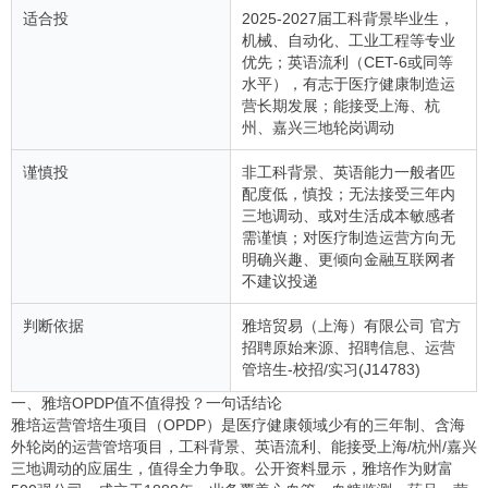
适合投
2025-2027届工科背景毕业生，
机械、自动化、工业工程等专业
优先；英语流利（CET-6或同等
水平），有志于医疗健康制造运
营长期发展；能接受上海、杭
州、嘉兴三地轮岗调动
谨慎投
非工科背景、英语能力一般者匹
配度低，慎投；无法接受三年内
三地调动、或对生活成本敏感者
需谨慎；对医疗制造运营方向无
明确兴趣、更倾向金融互联网者
不建议投递
判断依据
雅培贸易（上海）有限公司 官方
招聘原始来源、招聘信息、运营
管培生-校招/实习(J14783)
一、雅培OPDP值不值得投？一句话结论
雅培运营管培生项目（OPDP）是医疗健康领域少有的三年制、含海
外轮岗的运营管培项目，工科背景、英语流利、能接受上海/杭州/嘉兴
三地调动的应届生，值得全力争取。公开资料显示，雅培作为财富