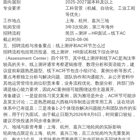
面向届别
2025-2027届本科及以上
专业要求
工科背景（机械、自动化、工业工程
等优先）
工作地点
上海、杭州、嘉兴三地
轮岗安排
3年3次轮岗，第三年海外
招聘流程
简历→测评→HR面试→线下AC
截止时间
2026-08-06
五、招聘流程与准备重点：线上测评和AC环节怎么过
招聘流程包括简历投递、线上测评、HR面试和线下综合评估
（Assessment Center）四个环节。其中线上测评和线下AC是淘汰率
较高的关卡。线上测评通常考察逻辑推理、数理分析和英语能力，建
议提前刷题熟悉题型。线下AC环节包含小组讨论、案例分析等形式，
重点考察独立分析与解决问题、团队协作和沟通能力。从公开资料中
其他运营管培生岗位职责来看，业务流程优化、数据分析、跨部门协
调是核心能力要求，因此AC案例很可能围绕这些主题展开。
准备建议：一是提前练习英文案例，因为雅培是外企，AC环节可能涉
及英文讨论；二是熟悉精益六西格玛等制造运营常用工具，这在培训
体系中已有提及；三是准备1-2个体现你解决问题能力和团队协作的实
例，用于行为面试。由于截止日期为2026年8月6日，时间窗口较短，
建议尽快投递并同步准备测评。
六、地域与薪资考量：上海、杭州、嘉兴三地轮岗的实际影响
轮岗地点限定在上海、杭州、嘉兴三地，且三次轮岗均为无重复岗
位，每次12个月。这意味着你需要接受三年内可能在不同城市生活，