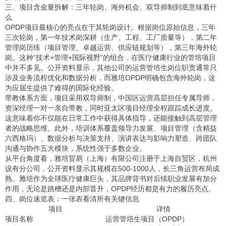
三、项目含金量拆解：三年轮岗、海外机会、双导师制到底意味着什
么
OPDP项目最核心的亮点在于其轮岗设计。根据岗位原始信息，三年
三次轮岗，第一年技术岗深耕（生产、工程、工厂质量等），第二年
管理岗历练（项目管理、卓越运营、供应链规划等），第三年海外轮
岗。这种“技术+管理+国际视野”的组合，在医疗健康行业的管培项目
中并不多见。公开资料显示，其他公司的运营管培生岗位职责通常只
涉及业务流程优化和数据分析，而雅培OPDP明确包含海外轮岗，这
为应届生提供了难得的国际化经验。
带教体系方面，项目采用双导师制，中国区运营高层担任专属导师，
资深经理一对一亲自带教，同时亚太区项目经理全程跟踪成长进度。
这意味着你不仅能在日常工作中获得具体指导，还能接触到高层管理
者的战略思维。此外，培训体系覆盖领导力发展、项目管理（含精益
六西格玛）、数据分析与决策支持、演讲表达与影响力塑造、跨团队
沟通与协作五大模块，系统性强于多数企业。
从平台角度看，雅培贸易（上海）有限公司注册于上海自贸区，杭州
设有分公司，公开资料显示其规模在500-1000人，长三角运营布局成
熟。雅培作为全球医疗健康巨头，其品牌背书对后续职业发展有加分
作用，无论是跳槽还是内部晋升，OPDP经历都是有力的履历亮点。
四、岗位速览表：一张表看清所有关键信息
项目
详情
项目名称
运营管培生项目（OPDP）