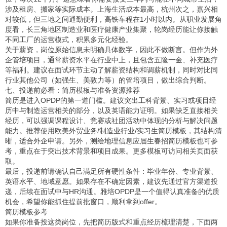
涉及租房、搬家等实际成本。上海生活成本最高，杭州次之，嘉兴相
对较低，但三地之间通勤便利，高铁车程在1小时以内。从职业发展角
度看，长三角地区制造业和医疗健康产业集聚，轮岗经历能让你接触
不同工厂的运营模式，积累多元化经验。
关于薪资，岗位原始信息未明确具体数字，因此不做断言。但作为外
企管培项目，通常薪资水平在行业中上，且包含五险一金、补充医疗
等福利。建议在面试环节主动了解薪资结构和调薪机制，同时对比同
行业其他公司（如强生、美敦力等）的管培项目，做出综合判断。
七、投递前必看：简历模板与准备资源推荐
简历是进入OPDP的第一道门槛。建议突出工科背景、实习或项目经
历中与制造运营相关的部分，以及英语能力证明。如果缺乏直接相关
经历，可以强调课程设计、竞赛或社团活动中体现的分析与解决问题
能力。推荐使用
欧美外贸业务/制造业行业/实习生简历模板
，其结构清
晰，适合外企申请。另外，
测绘地理信息应届生春招简历模板
也可参
考，重点在于突出技术背景和项目成果。更多模板可访问相关页面获
取。
最后，投递前请确认自己满足所有硬性条件：毕业年份、专业背景、
英语水平、地域意愿。如果存在不确定因素，建议先通过官方渠道投
递，后续在面试中与HR沟通。雅培OPDP是一个值得认真准备的优质
机会，希望你能抓住提前批窗口，顺利拿到offer。
简历模板参考
如果你准备投这类岗位，先把简历版式和重点经历梳理清楚，下面两