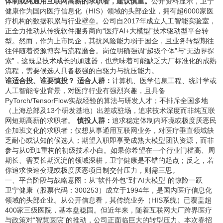
体制或纯通用互联网高薪的求职者，建议慎重。
公开资料显示，卫宁
健康作为国内医疗信息化（HIS）领域的头部企业，拥有超6000家医
疗机构的数据积累与行业壁垒。公司自2017年成立人工智能实验室，
正全力推动从传统软件服务商向“医疗AI+大模型”技术驱动型平台转
型。然而，作为上市民企，其抗风险能力弱于国企，且业务转型期往
往伴随着资源博弈与流程磨合。岗位明确强调“超级个体”与“无边界探
索”，这既是技术成长的加速器，也意味着可能缺乏大厂标准化的成熟
流程，需要候选人具备极强的自驱力与抗压能力。
谁适合投、谁要慎投？
适合人群：
计算机、医学信息工程、统计学或
人工智能专业背景，对医疗行业有强烈兴趣，且具备
PyTorch/TensorFlow实战经验的算法与研发人才；不排斥全国多地
（上海总部及13个研发基地）出差或驻场，追求技术深度而非纯互联
网短期高薪的求职者。
慎投人群：
追求稳定体制内环境或极度厌恶民
企加班文化的求职者；仅想从事通用互联网业务，对医疗垂直领域缺
乏耐心或认知的候选人；期望入职即享受成熟大模型团队资源，而非
参与从0到1重构的初级技术小白。如果你希望在一个行业门槛高、周
期长、需要长期沉淀的领域深耕，卫宁健康是不错的起点；反之，若
你追求快速变现或极度厌恶项目制交付压力，则需三思。
一、平台阶段与战略意图：从“软件外包”到“AI大模型”的惊险一跃
卫宁健康（股票代码：300253）成立于1994年，是国内医疗信息化
领域的头部企业。从公开信息看，其传统业务（HIS系统）已覆盖超
400家三级医院，基本盘稳固。但近年来，随着互联网大厂跨界医疗
与政策对“智慧医院”的推动，公司正面临巨大的转型压力。本次春招