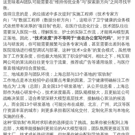
这意味着AI团队可能需要在“维持传统业务”与“探索新方向”之间寻找平
衡。
值得注意的是，岗位描述中多次提到“实施工程师（技术专家方
向）”与“数据工程师（数据分析方向）”，这暗示了卫宁健康的业务模
式依然带有浓厚的“项目制”色彩。在医疗信息化行业，技术团队往往
需要深入医院一线，理解医生、护士的实际工作流，才能将AI模型真
正落地。因此，
“技术浓度”并不等同于“坐在办公室写代码”
。对于算
法与研发岗，你可能需要频繁与业务专家沟通，甚至需要出差到各地
医院现场进行模型调试与部署。这种“技术+业务”的复合模式，虽然增
加了工作复杂度，但也极大地拓宽了职业护城河。相比之下，纯互联
网公司的算法岗往往更专注于流量、推荐或广告等通用场景，与医疗
垂直领域的结合度较低。
三、地域差异与团队环境：上海总部与13个基地的“双轨制”
工作地点是本次校招中必须重点考量的因素。卫宁健康明确标注工作
地点为“上海（总部）及全国13个研发基地”。从公开信息看，上海总
部作为核心研发中心，技术浓度最高，团队规模较大，且更贴近公司
战略决策层，适合希望深耕大模型底层技术、接触核心算法的候选
人。而全国13个研发基地（可能分布在成都、北京、广州、武汉等医
疗资源丰富的城市）则更多承担着区域化交付、定制化开发与本地化
实施的任务。
这种“双轨制”布局对求职者的选择提出了挑战。如果你被分配到上海
总部，大概率能接触到更前沿的AI大模型项目，团队氛围更接近互联
网大厂，技术成长路径清晰。但如果你被分配到异地基地，工作内容