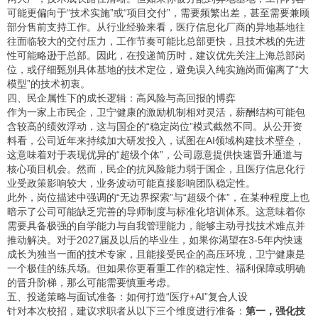
可能更偏向于“技术实施”或“项目交付”，需要频繁出差，甚至需要兼顾
部分售前支持工作。从行业经验来看，医疗信息化厂商的异地基地往
往面临较大的交付压力，工作节奏可能比总部更快，且技术栈的先进
性可能略逊于总部。因此，在投递简历时，建议优先关注上海总部岗
位，或仔细甄别具体基地的技术定位，避免误入纯实施岗而偏离了“大
模型”的技术初衷。
四、民企属性下的成长逻辑：高风险与高回报的博弈
作为一家上市民企，卫宁健康的激励机制相对灵活，薪酬结构可能包
含较高的绩效浮动，这与国企的“稳定岗位”模式截然不同。从公开资
料看，公司近年来持续加大研发投入，试图在AI领域构建技术壁垒，
这意味着对于表现优异的“超级个体”，公司愿意提供快速晋升通道与
核心项目机会。然而，民企的抗风险能力弱于国企，且医疗信息化行
业受政策影响较大，业务波动可能直接影响团队稳定性。
此外，岗位描述中强调的“无边界探索”与“超级个体”，在某种程度上也
暗示了公司可能缺乏完善的导师制度与标准化培训体系。这意味着你
需要具备极强的自学能力与自我管理能力，能够主动寻找技术难点并
推动解决。对于2027届及以后的毕业生，如果你渴望在3-5年内快速
成长为独当一面的技术专家，且能接受民企的高压环境，卫宁健康是
一个极佳的练兵场。但如果你更看重工作的稳定性、福利保障或明确
的晋升阶梯，那么可能需要慎重考虑。
五、投递策略与面试准备：如何打造“医疗+AI”复合人设
针对本次校招，建议求职者从以下三个维度进行准备：
第一，强化技