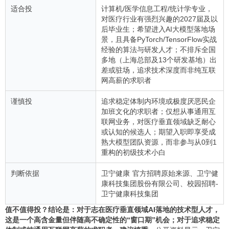
适合投
计算机/医学信息工程/统计学专业，
对医疗行业有强烈兴趣的2027届及以
后毕业生；希望进入AI大模型落地场
景，且具备PyTorch/TensorFlow实战
经验的算法与研发人才；不排斥全国
多地（上海总部及13个研发基地）出
差或驻场，追求技术深度而非纯互联
网高薪的求职者
谨慎投
追求稳定体制内环境或极度厌恶民企
加班文化的求职者；仅想从事通用互
联网业务，对医疗垂直领域缺乏耐心
或认知的候选人；期望入职即享受成
熟大模型团队资源，而非参与从0到1
重构的初级技术小白
判断依据
卫宁健康 官方招聘原始来源、卫宁健
康科技集团股份有限公司、校园招聘-
卫宁健康科技集团
值不值得投？结论是：对于志在医疗垂直领域AI落地的技术型人才，
这是一个高含金量但伴随高不确定性的“窗口期”机会；对于追求稳定