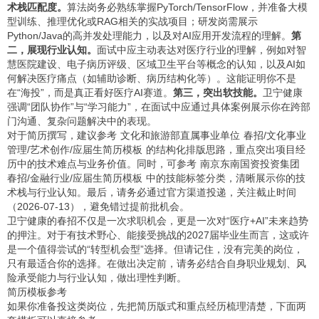
术栈匹配度。
算法岗务必熟练掌握PyTorch/TensorFlow，并准备大模
型训练、推理优化或RAG相关的实战项目；研发岗需展示
Python/Java的高并发处理能力，以及对AI应用开发流程的理解。
第
二，展现行业认知。
面试中应主动表达对医疗行业的理解，例如对智
慧医院建设、电子病历评级、区域卫生平台等概念的认知，以及AI如
何解决医疗痛点（如辅助诊断、病历结构化等）。这能证明你不是
在“海投”，而是真正看好医疗AI赛道。
第三，突出软技能。
卫宁健康
强调“团队协作”与“学习能力”，在面试中应通过具体案例展示你在跨部
门沟通、复杂问题解决中的表现。
对于简历撰写，建议参考
文化和旅游部直属事业单位 春招/文化事业
管理/艺术创作/应届生简历模板
的结构化排版思路，重点突出项目经
历中的技术难点与业务价值。同时，可参考
南京东南国资投资集团
春招/金融行业/应届生简历模板
中的技能标签分类，清晰展示你的技
术栈与行业认知。最后，请务必通过官方渠道投递，关注截止时间
（2026-07-13），避免错过提前批机会。
卫宁健康的春招不仅是一次求职机会，更是一次对“医疗+AI”未来趋势
的押注。对于有技术野心、能接受挑战的2027届毕业生而言，这或许
是一个值得尝试的“转型机会型”选择。但请记住，没有完美的岗位，
只有最适合你的选择。在做出决定前，请务必结合自身职业规划、风
险承受能力与行业认知，做出理性判断。
简历模板参考
如果你准备投这类岗位，先把简历版式和重点经历梳理清楚，下面两