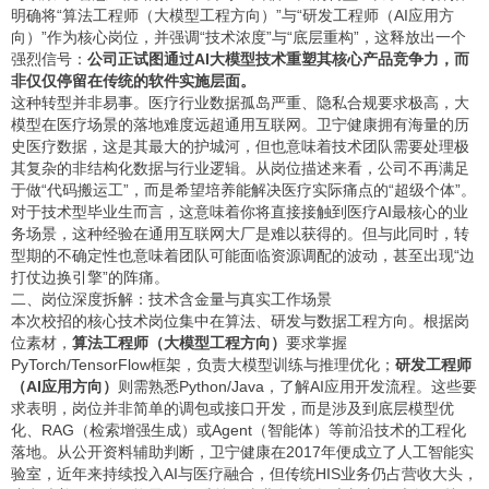
明确将“算法工程师（大模型工程方向）”与“研发工程师（AI应用方
向）”作为核心岗位，并强调“技术浓度”与“底层重构”，这释放出一个
强烈信号：
公司正试图通过AI大模型技术重塑其核心产品竞争力，而
非仅仅停留在传统的软件实施层面。
这种转型并非易事。医疗行业数据孤岛严重、隐私合规要求极高，大
模型在医疗场景的落地难度远超通用互联网。卫宁健康拥有海量的历
史医疗数据，这是其最大的护城河，但也意味着技术团队需要处理极
其复杂的非结构化数据与行业逻辑。从岗位描述来看，公司不再满足
于做“代码搬运工”，而是希望培养能解决医疗实际痛点的“超级个体”。
对于技术型毕业生而言，这意味着你将直接接触到医疗AI最核心的业
务场景，这种经验在通用互联网大厂是难以获得的。但与此同时，转
型期的不确定性也意味着团队可能面临资源调配的波动，甚至出现“边
打仗边换引擎”的阵痛。
二、岗位深度拆解：技术含金量与真实工作场景
本次校招的核心技术岗位集中在算法、研发与数据工程方向。根据岗
位素材，
算法工程师（大模型工程方向）
要求掌握
PyTorch/TensorFlow框架，负责大模型训练与推理优化；
研发工程师
（AI应用方向）
则需熟悉Python/Java，了解AI应用开发流程。这些要
求表明，岗位并非简单的调包或接口开发，而是涉及到底层模型优
化、RAG（检索增强生成）或Agent（智能体）等前沿技术的工程化
落地。从公开资料辅助判断，卫宁健康在2017年便成立了人工智能实
验室，近年来持续投入AI与医疗融合，但传统HIS业务仍占营收大头，