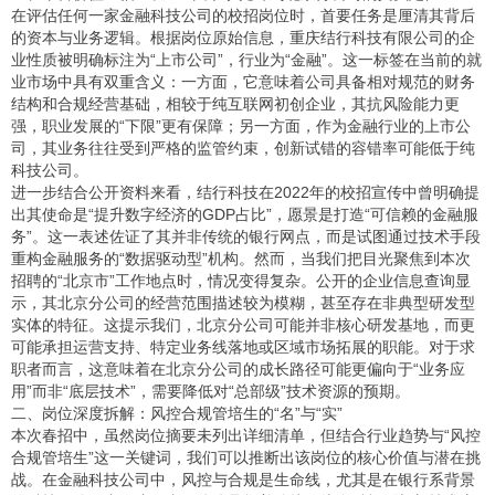
在评估任何一家金融科技公司的校招岗位时，首要任务是厘清其背后
的资本与业务逻辑。根据岗位原始信息，重庆结行科技有限公司的企
业性质被明确标注为“上市公司”，行业为“金融”。这一标签在当前的就
业市场中具有双重含义：一方面，它意味着公司具备相对规范的财务
结构和合规经营基础，相较于纯互联网初创企业，其抗风险能力更
强，职业发展的“下限”更有保障；另一方面，作为金融行业的上市公
司，其业务往往受到严格的监管约束，创新试错的容错率可能低于纯
科技公司。
进一步结合公开资料来看，结行科技在2022年的校招宣传中曾明确提
出其使命是“提升数字经济的GDP占比”，愿景是打造“可信赖的金融服
务”。这一表述佐证了其并非传统的银行网点，而是试图通过技术手段
重构金融服务的“数据驱动型”机构。然而，当我们把目光聚焦到本次
招聘的“北京市”工作地点时，情况变得复杂。公开的企业信息查询显
示，其北京分公司的经营范围描述较为模糊，甚至存在非典型研发型
实体的特征。这提示我们，北京分公司可能并非核心研发基地，而更
可能承担运营支持、特定业务线落地或区域市场拓展的职能。对于求
职者而言，这意味着在北京分公司的成长路径可能更偏向于“业务应
用”而非“底层技术”，需要降低对“总部级”技术资源的预期。
二、岗位深度拆解：风控合规管培生的“名”与“实”
本次春招中，虽然岗位摘要未列出详细清单，但结合行业趋势与“风控
合规管培生”这一关键词，我们可以推断出该岗位的核心价值与潜在挑
战。在金融科技公司中，风控与合规是生命线，尤其是在银行系背景