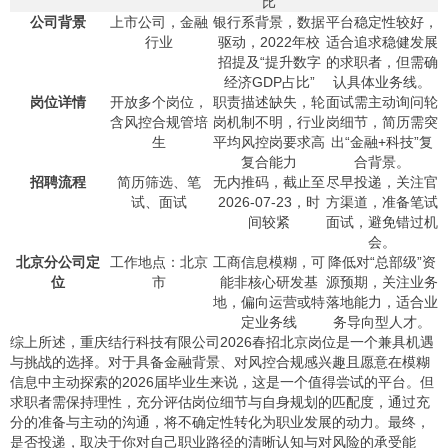
比
公司背景
上市公司，金融
银行系背景，数据
平台稳定性较好，
行业
驱动，2022年校
适合追求稳健发展
招提及“提升数字
的求职者，但需确
经济GDP占比”
认具体业务线。
岗位详情
开放多个岗位，
职责描述缺失，轮
面试需主动询问轮
含风控合规管培
岗机制不明，行业
岗细节，简历需突
生
平均风控岗要求高
出“金融+科技”复
复合能力
合背景。
招聘流程
简历筛选、笔
无内推码，截止至
尽早投递，关注官
试、面试
2026-07-23，时
方渠道，准备笔试
间较紧
面试，避免错过机
会。
北京分公司定
工作地点：北京
工商信息模糊，可
降低对“总部级”资
位
市
能非核心研发基
源预期，关注业务
地，偏向运营或特
落地能力，适合业
定业务线
务导向型人才。
综上所述，重庆结行科技有限公司2026春招北京岗位是一个兼具机遇
与挑战的选择。对于具备金融背景、对风控合规感兴趣且愿意在模糊
信息中主动探索的2026届毕业生来说，这是一个值得尝试的平台。但
求职者需保持理性，充分评估岗位细节与自身规划的匹配度，通过充
分的准备与主动的沟通，将不确定性转化为职业发展的动力。最终，
是否投递，取决于你对自己职业路径的清晰认知与对风险的承受能