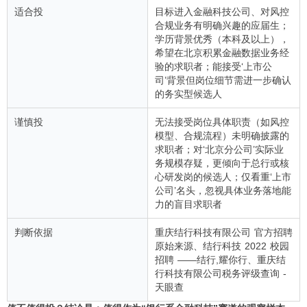
适合投
目标进入金融科技公司、对风控
合规业务有明确兴趣的应届生；
学历背景优秀（本科及以上），
希望在北京积累金融数据业务经
验的求职者；能接受‘上市公
司’背景但岗位细节需进一步确认
的务实型候选人
谨慎投
无法接受岗位具体职责（如风控
模型、合规流程）未明确披露的
求职者；对‘北京分公司’实际业
务规模存疑，更倾向于总行或核
心研发岗的候选人；仅看重‘上市
公司’名头，忽视具体业务落地能
力的盲目求职者
判断依据
重庆结行科技有限公司 官方招聘
原始来源、结行科技 2022 校园
招聘 ——结行,耀你行、重庆结
行科技有限公司税务评级查询 -
天眼查