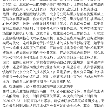
力的起点。北京的平台能够提供更广阔的视野，让你接触到最前沿的
金融科技应用，积累人脉资源，为未来的职业跃迁打下坚实基础。
然而，我们必须清醒地认识到，北京分公司与重庆总部在资源禀赋上
可能存在显著差异。作为银行系科技子公司，重庆总部往往掌握着核
心技术研发、数据中台建设以及战略决策权。而北京分公司，基于前
文对工商信息的研判，可能更多承担区域业务落地、客户支持或特定
场景的风控执行职能。这意味着，在北京分公司工作的员工，可能难
以直接接触到核心代码或底层架构，更多是在应用层进行业务逻辑的
实现与优化。这种差异对于技术型人才的成长路径影响深远。如果你
是一位追求技术深度的工程师，可能会觉得北京分公司的技术氛围不
够浓厚；但如果你更倾向于业务落地、产品运营或合规管理，那么北
京分公司的环境可能反而更具优势，因为它更贴近一线业务场景。
因此，在做出选择前，求职者需要明确自己的职业规划：是希望深耕
技术，还是希望成为懂技术的业务专家？如果是前者，或许需要更谨
慎地评估北京分公司的技术投入；如果是后者，北京分公司的业务场
景将是一个极佳的练兵场。同时，也要考虑到北京的生活成本与竞争
压力，确保自己的薪资预期与生活质量相匹配。
四、投递策略：如何在信息模糊中最大化成功率
面对信息高度概括的校招岗位，求职者不能被动等待，而应采取主动
出击的策略。首先，时间管理至关重要。本次春招的截止时间为
2026-07-23，时间窗口相对紧凑。建议求职者尽早完成简历投递，避
免在最后时刻因网络拥堵或材料准备不足而错失机会。其次，简历的