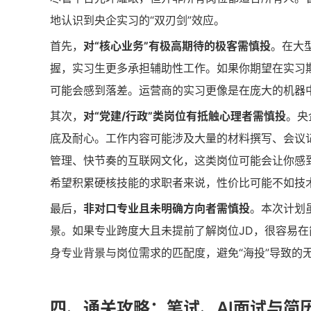
地认识到央企实习的“双刃剑”效应。
首先，
对“核心业务”有极高期待的极客需慎投
。在大
握，实习生更多承担辅助性工作。如果你期望在实习
可能会感到落差。运营商的实习更像是在庞大的机器
其次，
对“党建/行政”类岗位有抵触心理者需慎投
。央
底及耐心。工作内容可能涉及大量的材料撰写、会议
管理、快节奏的互联网文化，这类岗位可能会让你感
希望积累硬核技能的求职者来说，性价比可能不如技
最后，
非对口专业且未明确方向者需慎投
。本次计划
景。如果专业跨度大且未提前了解岗位JD，很容易
身专业背景与岗位需求的匹配度，避免“海投”导致的
四、通关攻略：笔试、AI面试与简