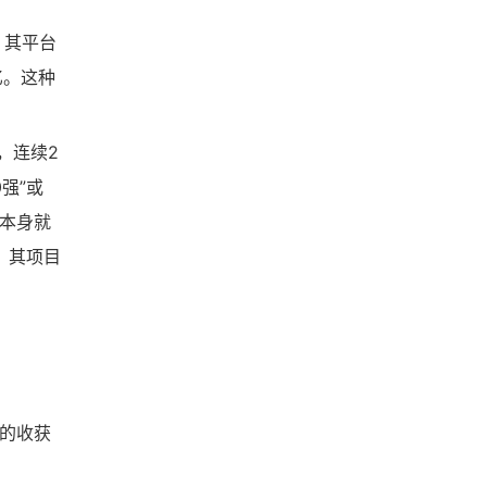
，其平台
亿。这种
，连续2
强”或
这本身就
，其项目
习的收获