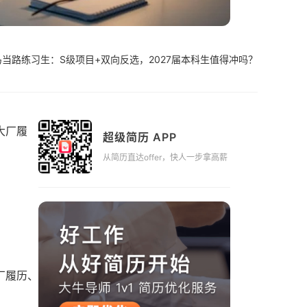
当路练习生：S级项目+双向反选，2027届本科生值得冲吗？
大厂履
超级简历 APP
从简历直达offer，快人一步拿高薪
厂履历、