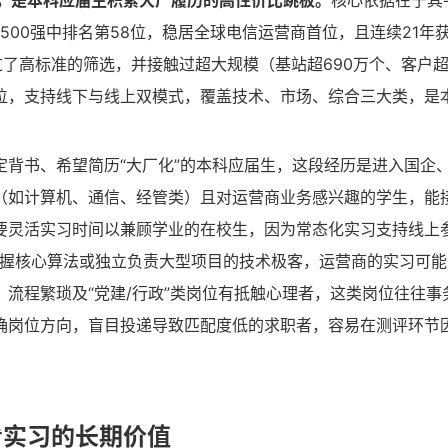
得投，是本科应届生积累大厂履历的高性价比跳板。
核心依据在于其
500强中排名第58位，稳居全球电信运营商首位，且连续21年
了高标准的筛选，并接触过超大规模（基站超690万个、客户超
岗位，支持线下与线上双模式，覆盖技术、市场、综合三大类，是
定背书、希望简历“大厂化”的本科应届生，这段经历是进入国企
（如计算机、通信、经管类）且对运营商业务感兴趣的学生，能
要灵活实习时间以兼顾学业的在校生，因为常态化实习支持线上
掌握核心算法或独立负责大型项目的技术极客，运营商的实习可
流程繁琐及“党建/行政”类岗位有抵触心理者，这类岗位往往事
确岗位方向，盲目投递导致匹配度低的求职者，容易在测评环节
看实习的长期价值