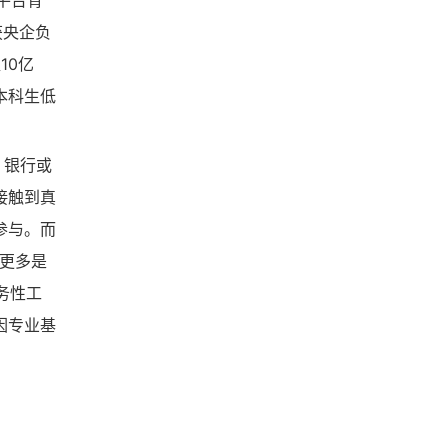
平台背
获央企负
10亿
本科生低
、银行或
接触到真
参与。而
能更多是
务性工
因专业基