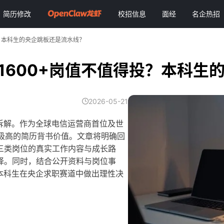
简历修改
校招信息
面经
名企热招
投？本科生的央企跳板还是流水线？
：1600+岗值不值得投？本科生
2026-05-21
度拆解。作为全球电信运营商首位及世
具有极高的简历背书价值。文章将明确回
三类岗位的真实工作内容与成长路
择。同时，结合公开资料与岗位事
本科生在央企求职赛道中做出理性决