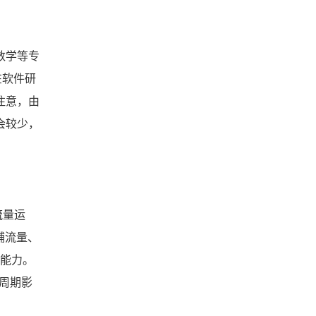
数学等专
在软件研
注意，由
会较少，
流量运
铺流量、
L能力。
周期影