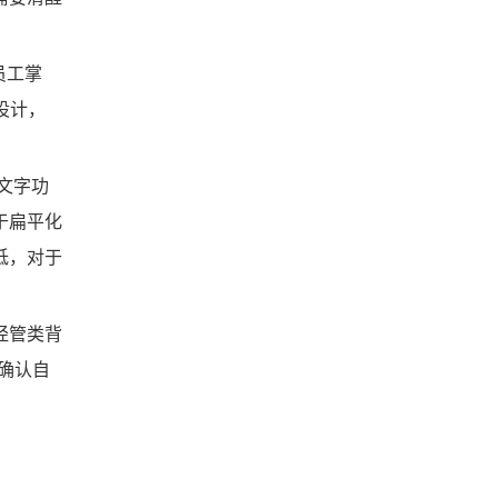
员工掌
设计，
文字功
于扁平化
低，对于
经管类背
确认自