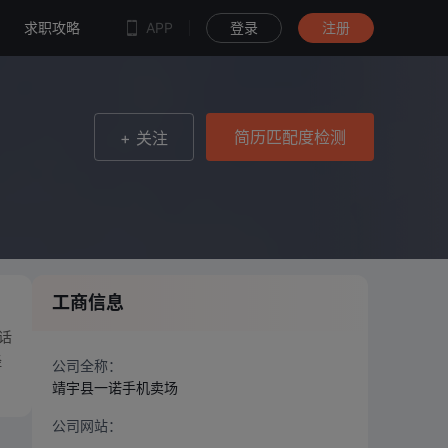
简历匹配度检测
求职攻略
APP
登录
注册
简历匹配度检测
+ 关注
工商信息
话
经
公司全称：
靖宇县一诺手机卖场
公司网站：
--