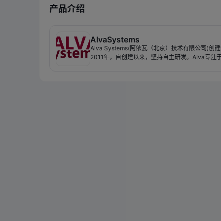
产品介绍
AlvaSystems
Alva Systems(阿依瓦（北京）技术有限公司)创
2011年，自创建以来，坚持自主研发。Alva专注
计算领域，依托异构计算的性能优势，开发了一系
像处理领域算法库，目前已经推出了自己的基于图
的移动端防抖、高清、HDR、去噪等处理库。 基于以上
图像处理基础，Alva再接再厉，下一步将投入到
别、AI领域，并将继续依托异构计算，进一步推动A
的发展，开发出自己的AI产品。