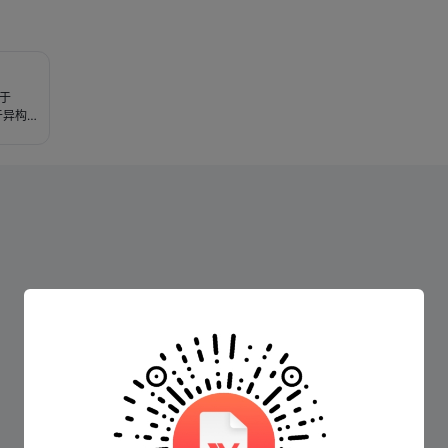
建于
于异构
列了图
像处理
图像识
I领域