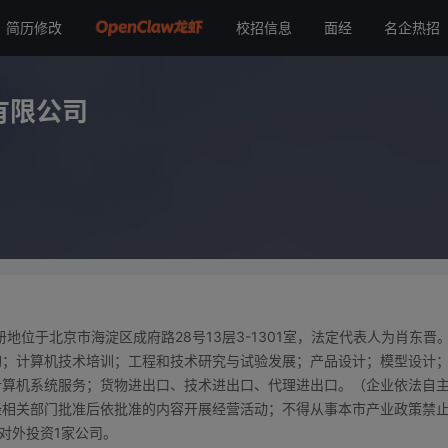
简历修改
校招信息
面经
名企热招
公司
有限公司
注册地位于北京市海淀区成府路28号13层3-1301室，法定代表人为肖东晋
询；计算机技术培训；工程和技术研究与试验发展；产品设计；模型设计
计算机系统服务；货物进出口、技术进出口、代理进出口。（企业依法自
经相关部门批准后依批准的内容开展经营活动；不得从事本市产业政策禁
对外投资1家公司。