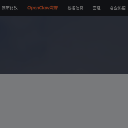
简历修改
校招信息
面经
名企热招