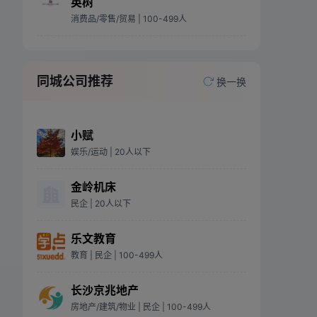
英树
消费品/零售/贸易
| 100-499人
同城公司推荐
换一换
小赋
娱乐/运动
| 20人以下
金岭机床
民企
| 20人以下
乐文教育
教育
| 民企
| 100-499人
长沙京兆地产
房地产/建筑/物业
| 民企
| 100-499人