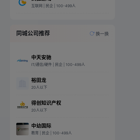
互联网
| 民企
| 100-499人
同城公司推荐
换一换
中天安驰
IT/通信/硬件
| 民企
| 100-499人
裕田龙
20人以下
得创知识产权
20人以下
中幼国际
教育
| 民企
| 100-499人