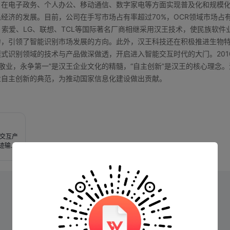
，在电子政务、个人办公、移动通信、数字家电等方面实现普及化和规模
经济的发展。目前，公司在手写市场占有率超过70%，OCR领域市场占
索爱、LG、联想、TCL等国际著名厂商相继采用汉王技术，使民族软件
力，引领了智能识别市场发展的方向。此外，汉王科技还在积极推进生物
式识别领域的技术与产品做深做透，开启进入智能交互时代的大门。201
敬业，永争第一”是汉王企业文化的精髓，“自主创新”是汉王的核心理念。
业自主创新的典范，为推动国家信息化建设做出贡献。
交互产
迹输入