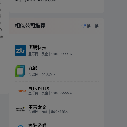
化
有
业
特
相似公司推荐
换一换
0
汉
湛腾科技
互联网
| 民企
| 1000-9999人
九影
互联网
| 20人以下
FUNPLUS
互联网
| 民企
| 1000-9999人
麦吉太文
互联网
| 民企
| 500-999人
疯狂游戏