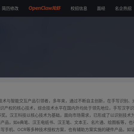
简历修改
校招信息
面经
名企热招
别技术与智能交互产品引领者，多年来，通过不断自主创新，在手写识别、
主知识产权的核心技术，综合技术水平在国内外均处于领先地位，手写汉字识
等奖。汉王科技以核心技术为基础，面向市场需求，已形成了以识别技术
产品，如e典笔、汉王电纸书、汉王笔、文本王、名片通、绘图板等，也
写手机、OCR等多种技术授权方案，也有辅助方案实施的硬件产品，如