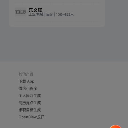
东义镁
工业/机械
| 民企
| 100-499人
其他产品
下载 App
微信小程序
个人简介生成
简历亮点生成
求职目标生成
OpenClaw龙虾