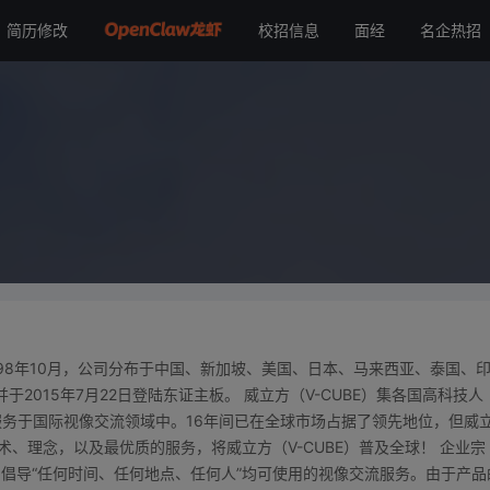
简历修改
校招信息
面经
名企热招
成立于1998年10月，公司分布于中国、新加坡、美国、日本、马来西亚、泰国、
于2015年7月22日登陆东证主板。 威立方（V-CUBE）集各国高科技人
务于国际视像交流领域中。16年间已在全球市场占据了领先地位，但威
术、理念，以及最优质的服务，将威立方（V-CUBE）普及全球！ 企业宗
务，倡导“任何时间、任何地点、任何人”均可使用的视像交流服务。由于产品