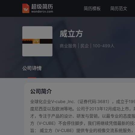
简历模板
简历范文
威立方
商业服务
民企
100-499人
威立方
公司详情
商业服务
|
民企
|
100-499人
公司详情
公司简介
全球化企业V-cube ,Inc.（证券代码:3681），
度尼西亚以及欧洲等地。公司于2013年12月成功上市，并
才，专注于产品的设计、研发与营销，以最专业的态度服
方（V-CUBE）不会停住脚步，我们将继续凭借最新的技
旨： 威立方（V-CUBE）提供专业的视像交流系统服