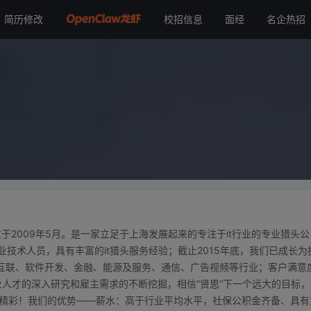
简历修改
校招信息
面经
名企热招
2009年5月。是一家立足于上海发展起来的专注于it行业的专业猎头公
业技术人员，具有丰富的it猎头服务经验；截止2015年底，我们已成长为
移动互联、软件开发、金融、能源及服务、通信、广告视频等行业；客户满意
行业人才的深入研究和雇主需求的不断挖掘，相信“贤思”下一个远大的目标，
和精彩！我们的优势——薪水：高于行业平均水平，社保公积金齐备、具有