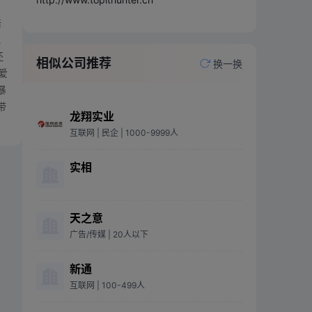
；
培
气
还
相似公司推荐
换一换
爱
暴
带
龙翔实业
互联网
| 民企
| 1000-9999人
实相
天之意
广告/传媒
| 20人以下
新通
互联网
| 100-499人