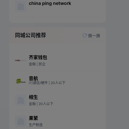
china ping network
同城公司推荐
换一换
齐家钱包
金融
| 民企
音航
IT/通信/硬件
| 20人以下
相生
金融
| 20人以下
果繁
生产制造