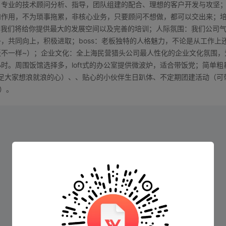
，专业的技术顾问分析、指导，团队组建的配合、理想的客户开发与攻坚
和作用，不为琐事拖累，非核心业务，只要顾问不想做，都可以交出来；
，我们将给你提供最大的发展空间以及完善的培训；人际氛围：我们公司
，共同向上，积极进取；boss：老板独特的人格魅力，不论是从工作上
不一样~）；企业文化：全上海民营猎头公司最人性化的企业文化氛围，
一小时。周围饭馆选择多，loft式的办公室提供微波炉，适合带饭党；简单粗
满足大家想浪就浪的心）、、贴心的小伙伴生日趴体、不定期团建活动（可
中）。