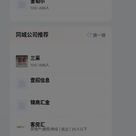
金铂尔
100-499人
同城公司推荐
换一换
三采
100-499人
壹招信息
锦商汇金
客房汇
房地产/建筑/物业
| 民企
| 20人以下