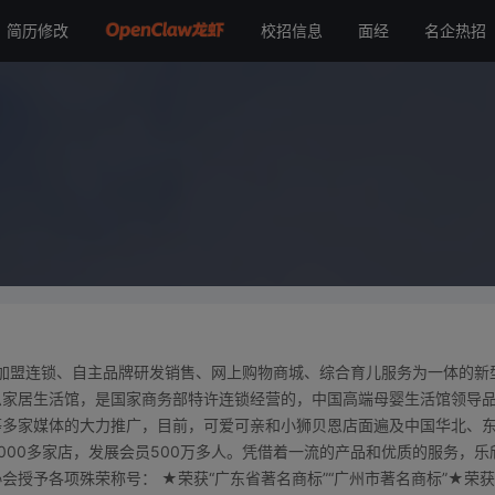
简历修改
校招信息
面经
名企热招
品加盟连锁、自主品牌研发销售、网上购物商城、综合育儿服务为一体的新
恩家居生活馆，是国家商务部特许连锁经营的，中国高端母婴生活馆领导
等多家媒体的大力推广，目前，可爱可亲和小狮贝恩店面遍及中国华北、
000多家店，发展会员500万多人。凭借着一流的产品和优质的服务，乐
授予各项殊荣称号： ★荣获“广东省著名商标”“广州市著名商标”★荣获