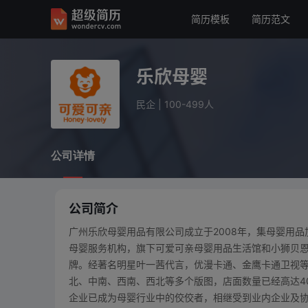
简历模板
简历范文
乐欣母婴
民企
100-499人
乐欣母婴
公司详情
民企
|
100-499人
公司详情
公司简介
广州乐欣母婴用品有限公司成立于2008年，集母婴用
母婴服务机构，旗下可爱可亲母婴用品生活馆和小狮贝
牌。经著名明星叶一茜代言，优漫卡通、金鹰卡通卫视
北、中南、西南、西北等多个版图，店面数量已经高达4
企业已成为母婴行业中的佼佼者，相继受到业内企业及协会