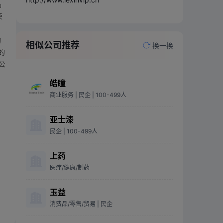
品
荣
物
相似公司推荐
换一换
的
公
皓瞳
商业服务
| 民企
| 100-499人
亚士漆
民企
| 100-499人
上药
医疗/健康/制药
玉益
消费品/零售/贸易
| 民企