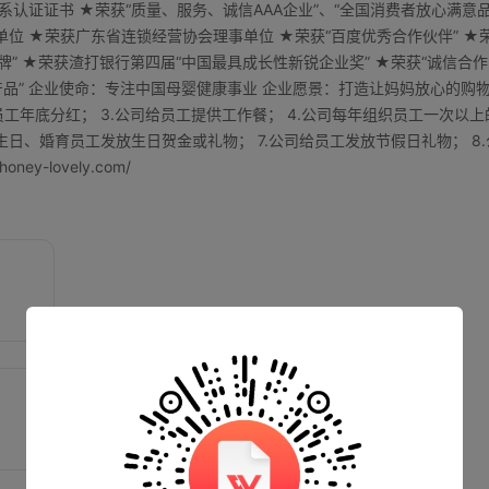
理体系认证证书 ★荣获“质量、服务、诚信AAA企业”、“全国消费者放心满意
单位 ★荣获广东省连锁经营协会理事单位 ★荣获“百度优秀合作伙伴” ★
力品牌” ★荣获渣打银行第四届“中国最具成长性新锐企业奖” ★荣获“诚信合作
产品” 企业使命：专注中国母婴健康事业 企业愿景：打造让妈妈放心的购
员工年底分红； 3.公司给员工提供工作餐； 4.公司每年组织员工一次以上
生日、婚育员工发放生日贺金或礼物； 7.公司给员工发放节假日礼物； 8.
y-lovely.com/