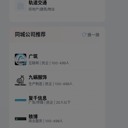
轨道交通
房地产/建筑/物业
同城公司推荐
换一换
广筑
互联网
| 民企
| 100-499人
九蜗服饰
生产制造
| 民企
| 100-499人
复千信息
广告/传媒
| 民企
| 20人以下
轶博
商业服务
| 100-499人