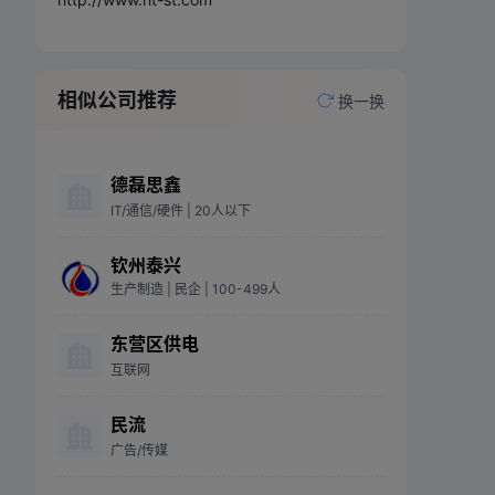
相似公司推荐
换一换
德磊思鑫
IT/通信/硬件
| 20人以下
钦州泰兴
生产制造
| 民企
| 100-499人
东营区供电
互联网
民流
广告/传媒