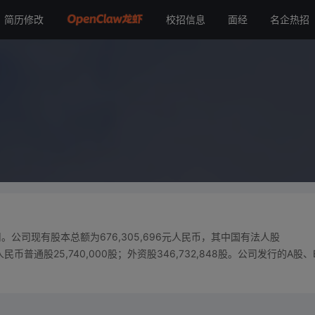
简历修改
校招信息
面经
名企热招
司现有股本总额为676,305,696元人民币，其中国有法人股
市人民币普通股25,740,000股；外资股346,732,848股。公司发行的A股、