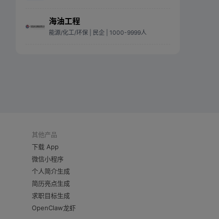
海油工程
能源/化工/环保
| 民企
| 1000-9999人
其他产品
下载 App
微信小程序
个人简介生成
简历亮点生成
求职目标生成
OpenClaw龙虾