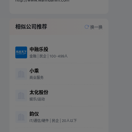
相似公司推荐
换一换
中融乐投
金融
| 民企
| 100-499人
小乘
商业服务
太化股份
娱乐/运动
韵仪
IT/通信/硬件
| 民企
| 20人以下