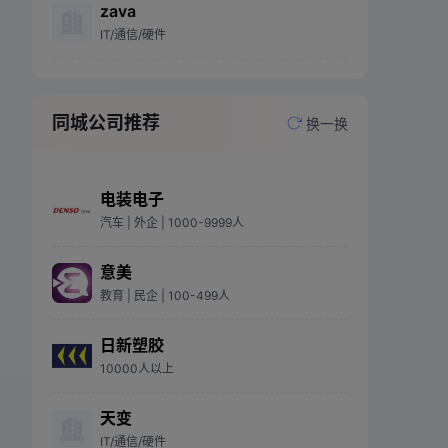
zava
IT/通信/硬件
同城公司推荐
换一换
电装电子
汽车
| 外企
| 1000-9999人
意美
教育
| 民企
| 100-499人
日新塑胶
10000人以上
天变
IT/通信/硬件