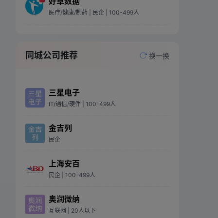
好卓数据
医疗/健康/制药
| 民企
| 100-499人
同城公司推荐
换一换
三星电子
IT/通信/硬件
| 100-499人
金吉列
民企
上海安百
民企
| 100-499人
奥润微纳
互联网
| 20人以下