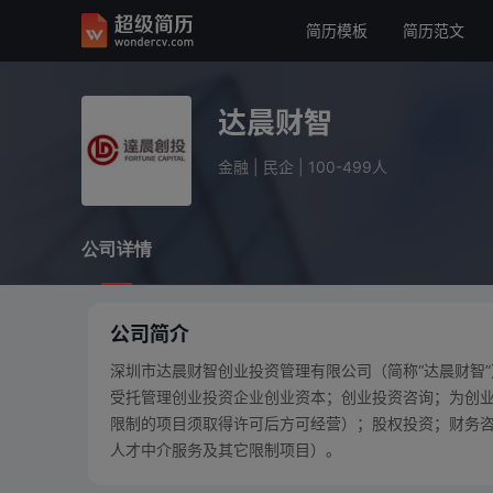
简历模板
简历范文
达晨财智
金融
民企
100-499人
达晨财智
公司详情
金融
|
民企
|
100-499人
公司详情
公司简介
深圳市达晨财智创业投资管理有限公司（简称“达晨财智”）
受托管理创业投资企业创业资本；创业投资咨询；为创
限制的项目须取得许可后方可经营）；股权投资；财务
人才中介服务及其它限制项目）。