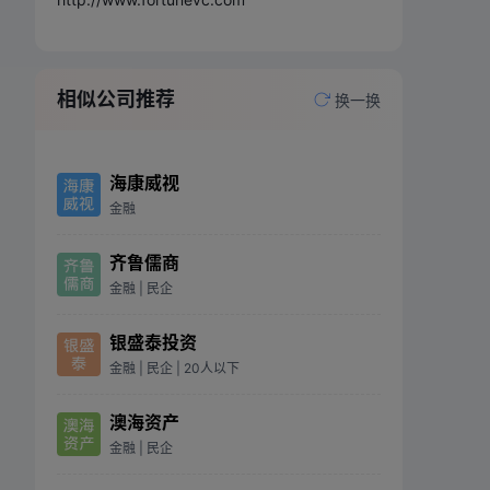
相似公司推荐
换一换
海康威视
金融
齐鲁儒商
金融
| 民企
银盛泰投资
金融
| 民企
| 20人以下
澳海资产
金融
| 民企