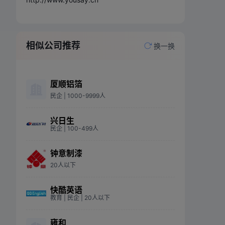
相似公司推荐
换一换
厦顺铝箔
民企
| 1000-9999人
兴日生
民企
| 100-499人
钟意制漆
20人以下
快酷英语
教育
| 民企
| 20人以下
雍和