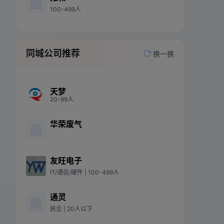
100-499人
同城公司推荐
换一换
天梦
20-99人
华荣废气
友旺电子
IT/通信/硬件
| 100-499人
通灵
民企
| 20人以下